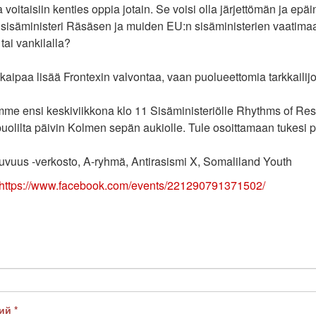
oitaisiin kenties oppia jotain. Se voisi olla järjettömän ja epä
sisäministeri Räsäsen ja muiden EU:n sisäministerien vaatimaa 
tai vankilalla?
 kaipaa lisää Frontexin valvontaa, vaan puolueettomia tarkkaili
e ensi keskiviikkona klo 11 Sisäministeriölle Rhythms of Resi
olilta päivin Kolmen sepän aukiolle. Tule osoittamaan tukesi pa
uvuus -verkosto, A-ryhmä, Antirasismi X, Somaliland Youth
https://www.facebook.com/events/221290791371502/
рий
*