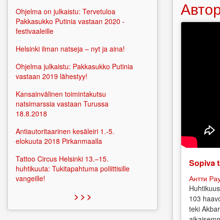
Автор
Ohjelma on julkaistu: Tervetuloa
Pakkasukko Putinia vastaan 2020 -
festivaaleille
Helsinki ilman natseja – nyt ja aina!
Ohjelma julkaistu: Pakkasukko Putinia
vastaan 2019 lähestyy!
Kansainvälinen toimintakutsu
natsimarssia vastaan Turussa
18.8.2018
Antiautoritaarinen kesäleiri 1.-5.
elokuuta 2018 Pirkanmaalla
Tattoo Circus Helsinki 13.–15.
Sopiva t
huhtikuuta: Tukitapahtuma poliittisille
Антти Ра
vangeille!
Huhtikuus
> > >
103 haavo
teki Akbar
aikaisemm