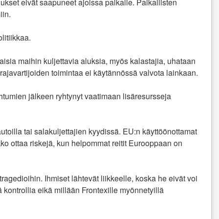
alukset eivät saapuneet ajoissa paikalle. Paikallisten
iin.
litiikkaa.
laisia maihin kuljettavia aluksia, myös kalastajia, uhataan
 rajavartijoiden toimintaa ei käytännössä valvota lainkaan.
htumien jälkeen ryhtynyt vaatimaan lisäresursseja
autoilla tai salakuljettajien kyydissä. EU:n käyttöönottamat
akko ottaa riskejä, kun helpommat reitit Eurooppaan on
agedioihin. Ihmiset lähtevät liikkeelle, koska he eivät voi
 kontrollia eikä millään Frontexille myönnetyillä