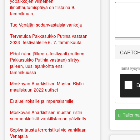
yöpaikkojen viimeinen
ilmoittautumispäivä on tiistaina 9.
tammikuuta
Tue Venäjän sodanvastaisia vankeja
Tervetuloa Pakkasukko Putinia vastaan
2023 -festivaaleille 6.-7. tammikuuta
More
CAPTC
Pidot ruton jälkeen -festivaali (entinen
information
Pakkasukko Putinia vastaan) siirtyy
about text
jälleen, uusi ajankohta ensi
formats
Tämä kysymy
tammikuussa
Moskovan Anarkistisen Mustan Ristin
maaliskuun 2022 uutiset
Ei alueliitoksille ja imperialismille
Moskovan Anarkistisen mustan ristin
Tallenna
suomenkielistä vankilistaa on päivitetty
Sopiva tausta terroristiksi vie vankilaan
Venäjällä