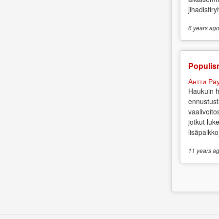
jihadistir
6 years
ag
Populis
Антти Ра
Haukuin h
ennustust
vaalivoit
jotkut luk
lisäpaikkoj
11 years
ag