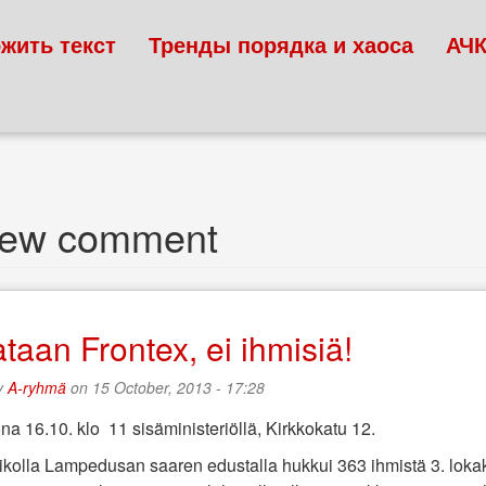
жить текст
Тренды порядка и хаоса
АЧ
new comment
taan Frontex, ei ihmisiä!
y
A-ryhmä
on 15 October, 2013 - 17:28
na 16.10. klo 11 sisäministeriöllä,
Kirkkokatu 12.
nikolla Lampedusan saaren edustalla hukkui 363 ihmistä 3. lokak