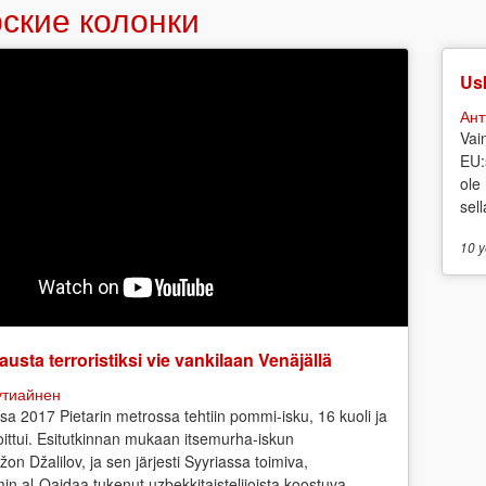
ские колонки
Usk
Ант
Vai
EU:
ole
sell
10 y
austa terroristiksi vie vankilaan Venäjällä
утиайнен
sa 2017 Pietarin metrossa tehtiin pommi-isku, 16 kuoli ja
ittui. Esitutkinnan mukaan itsemurha-iskun
žon Džalilov, ja sen järjesti Syyriassa toimiva,
in al-Qaidaa tukenut uzbekkitaistelijoista koostuva