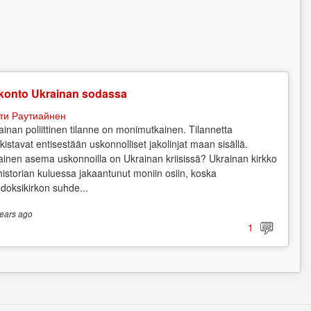
konto Ukrainan sodassa
ти Раутиайнен
ainan poliittinen tilanne on monimutkainen. Tilannetta
kistavat entisestään uskonnolliset jakolinjat maan sisällä.
lainen asema uskonnoilla on Ukrainan kriisissä? Ukrainan kirkko
historian kuluessa jakaantunut moniin osiin, koska
odoksikirkon suhde...
ears
ago
1