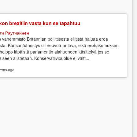
on brexitiin vasta kun se tapahtuu
ти Раутиайнен
n vähemmistö Britannian poliittisesta eliitistä haluaa eroa
sta. Kansanäänestys oli neuvoa-antava, eikä erohakemuksen
 helppo läpäistä parlamentin alahuoneen käsittelyä jos se
aiseen alistetaan. Konservatiivipuolue ei vältt...
ears
ago