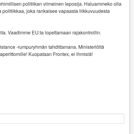
inhimillisen politiikan viimeinen leposija. Haluammeko olla
politiikkaa, joka rankaisee vapaasta liikkuvuudesta
joita. Vaadimme EU:ta lopettamaan rajakontrollin.
stance -rumpuryhmän tahdittamana. Ministeriöltä
perittomille! Kuopataan Frontex, ei ihmisiä!