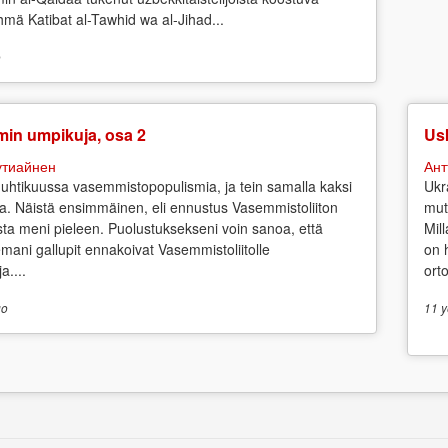
yhmä Katibat al-Tawhid wa al-Jihad...
o
min umpikuja, osa 2
Us
утиайнен
Ант
uhtikuussa vasemmistopopulismia, ja tein samalla kaksi
Ukr
a. Näistä ensimmäinen, eli ennustus Vasemmistoliiton
mut
osta meni pieleen. Puolustuksekseni voin sanoa, että
Mil
emani gallupit ennakoivat Vasemmistoliitolle
on 
a....
ort
o
11 y