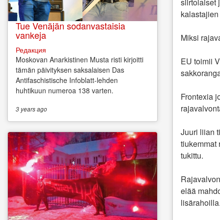
siirtolaise
kalastajien
Tue Venäjän sodanvastaisia
vankeja
Miksi rajav
Редакция
Moskovan Anarkistinen Musta risti kirjoitti
EU toimii V
tämän päivityksen saksalaisen Das
sakkorangai
Antifaschistische Infoblatt-lehden
huhtikuun numeroa 138 varten.
Frontexia j
rajavalvon
3 years
ago
Juuri liian
tiukemmat r
tukittu.
Rajavalvont
elää mahdot
lisärahoilla