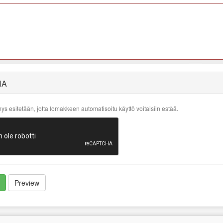
HA
s esitetään, jotta lomakkeen automatisoitu käyttö voitaisiin estää.
Preview