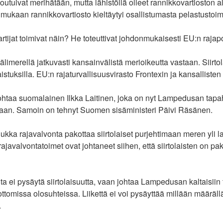
t joutuivat merihätään, mutta lähistöllä olleet rannikkovartioston 
 mukaan rannikkovartiosto kieltäytyi osallistumasta pelastustoim
artijat toimivat näin? He toteuttivat johdonmukaisesti EU:n rajapo
älimerellä jatkuvasti kansainvälistä merioikeutta vastaan. Siirto
stuksilla. EU:n rajaturvallisuusvirasto Frontexin ja kansallisten
ohtaa suomalainen Ilkka Laitinen, joka on nyt Lampedusan tapa
taan. Samoin on tehnyt Suomen sisäministeri Päivi Räsänen.
 tiukka rajavalvonta pakottaa siirtolaiset purjehtimaan meren yli l
ajavalvontatoimet ovat johtaneet siihen, että siirtolaisten on p
a ei pysäytä siirtolaisuutta, vaan johtaa Lampedusan kaltaisiin tr
tomissa olosuhteissa. Liikettä ei voi pysäyttää millään määrällä
.