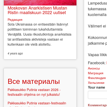
Lampedusa v
Moskovan Anarkistisen Mustan
tukemassa 
Ristin maaliskuun 2022 uutiset
kuolemalla 
Редакция
Sota Ukrainassa on entisestään lisännyt
Välimeri ei
poliittisen toiminnan tukahduttamista
Venäjällä. Uusia rikostutkintoja anarkistisia
Kokoonnumm
tai antifasistisia aktivisteja vastaan ei
jatkamme pu
kuitenkaan ole vielä aloitettu.
4 years
ago
Vapaa liikk
Facebook:
Анонсы
Миграция
Финляндия
Все материалы
Хельсинки
Your name
Pakkasukko Putinia vastaan 2026 -
festivaalin ohjelma on nyt julkaistu!
Pakkasukko Putinia vastaan-festivaalin
Коммента