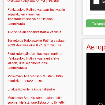
festivaalin ohjelma on nyt julkaistu!
Pakkasukko Putinia vastaan-festivaalin
yöpaikkojen viimeinen
ilmoittautumispäivä on tiistaina 9.
Tallenna
tammikuuta
Tue Venäjän sodanvastaisia vankeja
Tervetuloa Pakkasukko Putinia vastaan
Автор
2023 -festivaaleille 6.-7. tammikuuta
Pidot ruton jälkeen -festivaali (entinen
Pakkasukko Putinia vastaan) siirtyy
jälleen, uusi ajankohta ensi
tammikuussa
Moskovan Anarkistisen Mustan Ristin
maaliskuun 2022 uutiset
Ei alueliitoksille ja imperialismille
Moskovan Anarkistisen mustan ristin
suomenkielistä vankilistaa on päivitetty