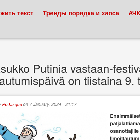
жить текст
Тренды порядка и хаоса
АЧ
sukko Putinia vastaan-festiv
tautumispäivä on tiistaina 9
y
Редакция
on 7 January, 2024 - 21:17
Ensimmäiset 
patjalattiam
osanottajille
Ilmoittautumi