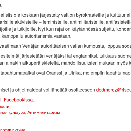
a.
ei siis ole koskaan järjestetty valtion byrokraateille ja kulttuurie
arisille aktivisteille – feministeille, antimilitaristeille, antifasist
lijoille ja tutkijoille. Nyt kun rajat on käytännössä suljettu, kohd
n kamppailu autoritarismia vastaan.
vaatimaan Venäjän autoritäärisen vallan kumousta, loppua sodall
 esitelmät järjestetään venäjäksi tai englanniksi, tulkkaus suome
an ainakin alkuperäiskielellä, mahdollisuuksien mukaan myös tu
 tapahtumapaikat ovat Oranssi ja Ulrika, molempiin tapahtumap
miset ja ohjelmaideat voi lähettää osoitteeseen
dedmoroz@riseu
ali Facebookissa
.
вости
ная культура
,
Антимилитаризм
ротив путина