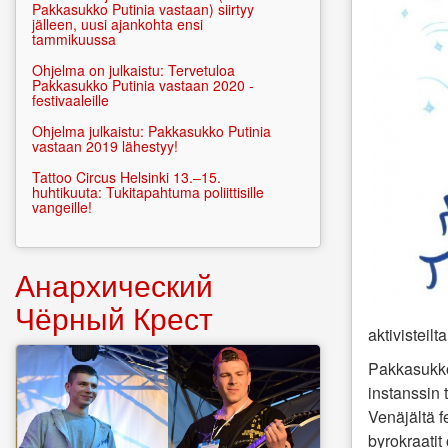
Pakkasukko Putinia vastaan) siirtyy
jälleen, uusi ajankohta ensi
tammikuussa
Ohjelma on julkaistu: Tervetuloa
Pakkasukko Putinia vastaan 2020 -
festivaaleille
Ohjelma julkaistu: Pakkasukko Putinia
vastaan 2019 lähestyy!
Tattoo Circus Helsinki 13.–15.
huhtikuuta: Tukitapahtuma poliittisille
vangeille!
Анархический
Чёрный Крест
aktivisteil
Pakkasukko
instanssin 
Venäjältä f
byrokraati