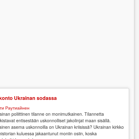
konto Ukrainan sodassa
ти Раутиайнен
ainan poliittinen tilanne on monimutkainen. Tilannetta
kistavat entisestään uskonnolliset jakolinjat maan sisällä.
lainen asema uskonnoilla on Ukrainan kriisissä? Ukrainan kirkko
historian kuluessa jakaantunut moniin osiin, koska