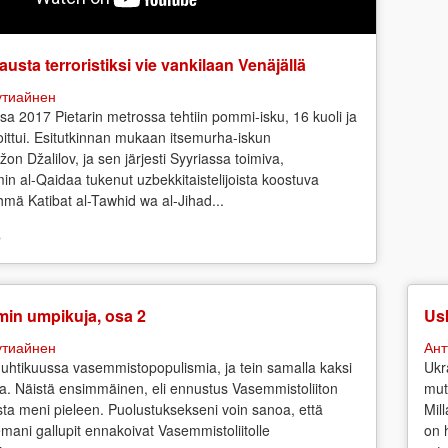
austa terroristiksi vie vankilaan Venäjällä
утиайнен
sa 2017 Pietarin metrossa tehtiin pommi-isku, 16 kuoli ja
ittui. Esitutkinnan mukaan itsemurha-iskun
žon Džalilov, ja sen järjesti Syyriassa toimiva,
in al-Qaidaa tukenut uzbekkitaistelijoista koostuva
yhmä Katibat al-Tawhid wa al-Jihad...
o
min umpikuja, osa 2
Us
утиайнен
Ант
uhtikuussa vasemmistopopulismia, ja tein samalla kaksi
Ukr
a. Näistä ensimmäinen, eli ennustus Vasemmistoliiton
mut
osta meni pieleen. Puolustuksekseni voin sanoa, että
Mil
emani gallupit ennakoivat Vasemmistoliitolle
on 