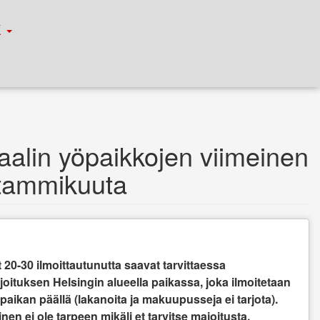
К
aalin yöpaikkojen viimeinen
. tammikuuta
20-30 ilmoittautunutta saavat tarvittaessa
ajoituksen Helsingin alueella paikassa, joka ilmoitetaan
 paikan päällä (lakanoita ja makuupusseja ei tarjota).
nen ei ole tarpeen mikäli et tarvitse majoitusta.