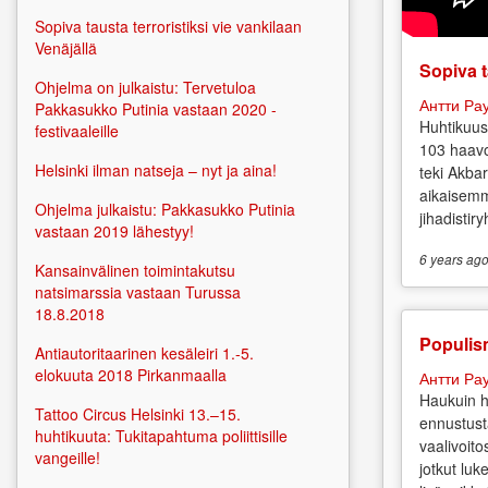
Sopiva tausta terroristiksi vie vankilaan
Venäjällä
Sopiva t
Ohjelma on julkaistu: Tervetuloa
Антти Ра
Pakkasukko Putinia vastaan 2020 -
Huhtikuus
festivaaleille
103 haavo
Helsinki ilman natseja – nyt ja aina!
teki Akbar
aikaisemm
Ohjelma julkaistu: Pakkasukko Putinia
jihadistir
vastaan 2019 lähestyy!
6 years
ag
Kansainvälinen toimintakutsu
natsimarssia vastaan Turussa
18.8.2018
Populis
Antiautoritaarinen kesäleiri 1.-5.
elokuuta 2018 Pirkanmaalla
Антти Ра
Haukuin h
Tattoo Circus Helsinki 13.–15.
ennustust
huhtikuuta: Tukitapahtuma poliittisille
vaalivoit
vangeille!
jotkut luk