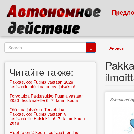
Skip
to
Предло
main
content
Search
Анонсы
form
Search
Pakka
Читайте также:
ilmoit
Pakkasukko Putinia vastaan 2026 -
festivaalin ohjelma on nyt julkaistu!
Tervetuloa Pakkasukko Putinia vastaan
Submitted b
2023 -festivaaleille 6.-7. tammikuuta
Ohjelma julkaistu: Tervetuloa
Pakkasukko Putinia vastaan V-
festivaaleille Helsinkiin 6.-7. tammikuuta
2018
Pidot ruton jälkeen -festivaali (entinen