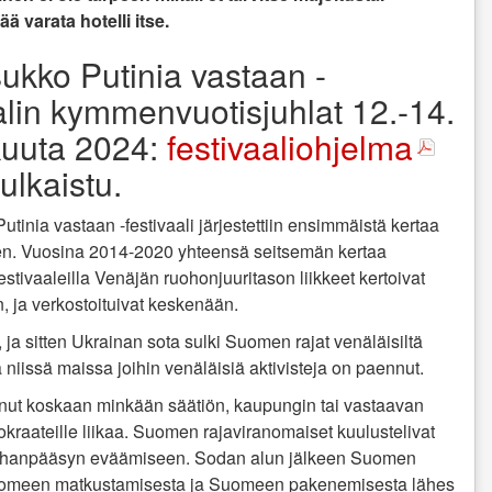
ä varata hotelli itse.
ukko Putinia vastaan -
alin kymmenvuotisjuhlat 12.-14.
uuta 2024:
festivaaliohjelma
julkaistu.
tinia vastaan -festivaali järjestettiin ensimmäistä kertaa
ten. Vuosina 2014-2020 yhteensä seitsemän kertaa
 festivaaleilla Venäjän ruohonjuuritason liikkeet kertoivat
, ja verkostoituivat keskenään.
 ja sitten Ukrainan sota sulki Suomen rajat venäläisiltä
sa niissä maissa joihin venäläisiä aktivisteja on paennut.
anut koskaan minkään säätiön, kaupungin tai vastaavan
kraateille liikaa. Suomen rajaviranomaiset kuulustelivat
tä maahanpääsyn eväämiseen. Sodan alun jälkeen Suomen
ä Suomeen matkustamisesta ja Suomeen pakenemisesta lähes