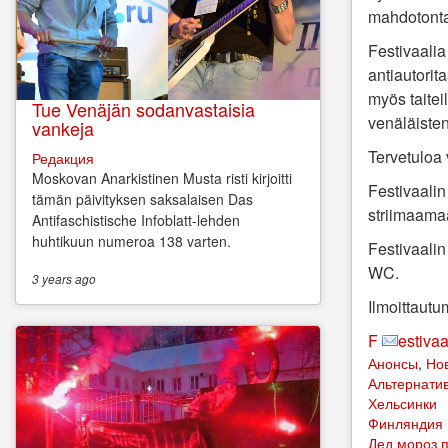
mahdotont
Festivaalia 
antiautorita
myös taitei
Tue Venäjän sodanvastaisia
venäläiste
vankeja
Tervetuloa 
Редакция
Moskovan Anarkistinen Musta risti kirjoitti
Festivaalin
tämän päivityksen saksalaisen Das
striimaama
Antifaschistische Infoblatt-lehden
huhtikuun numeroa 138 varten.
Festivaalin
WC.
3 years
ago
Ilmoittautu
F
estiva
Анонсы
,
Но
Альтернатив
Хельсинки
Финляндия
Дед мороз п