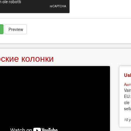
Preview
ские колонки
Usk
Ант
Vai
EU:
ole
sell
10 y