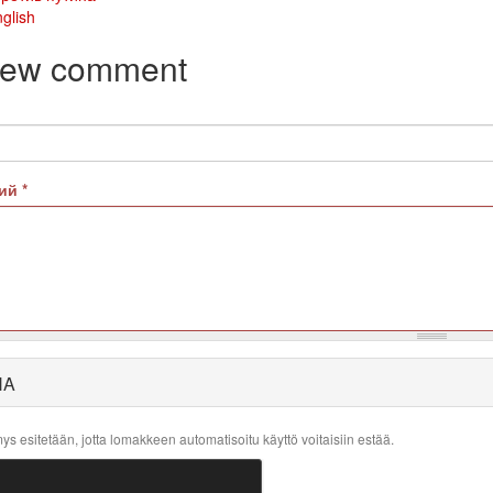
glish
new comment
рий
*
HA
s esitetään, jotta lomakkeen automatisoitu käyttö voitaisiin estää.