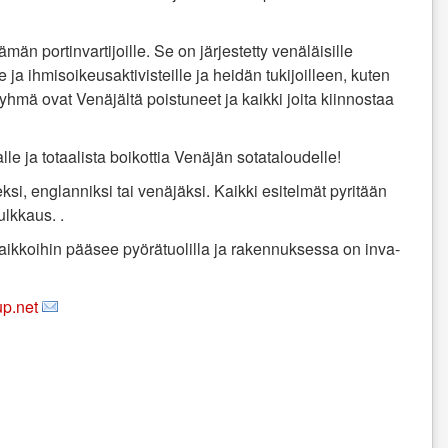
lämän portinvartijoille. Se on järjestetty venäläisille
eille ja ihmisoikeusaktivisteille ja heidän tukijoilleen, kuten
eryhmä ovat Venäjältä poistuneet ja kaikki joita kiinnostaa
e ja totaalista boikottia Venäjän sotataloudelle!
ksi, englanniksi tai venäjäksi. Kaikki esitelmät pyritään
lkkaus. .
aikkoihin pääsee pyörätuolilla ja rakennuksessa on inva-
p.net