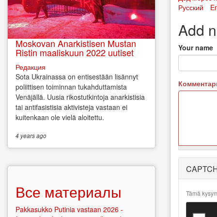
Русский
En
Add 
Moskovan Anarkistisen Mustan
Your name
Ristin maaliskuun 2022 uutiset
Редакция
Sota Ukrainassa on entisestään lisännyt
Коммента
poliittisen toiminnan tukahduttamista
Venäjällä. Uusia rikostutkintoja anarkistisia
tai antifasistisia aktivisteja vastaan ei
kuitenkaan ole vielä aloitettu.
4 years
ago
More
CAPTC
information
about text
Все материалы
formats
Tämä kysymy
Pakkasukko Putinia vastaan 2026 -