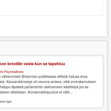
on brexitiin vasta kun se tapahtuu
ти Раутиайнен
n vähemmistö Britannian poliittisesta eliitistä haluaa eroa
sta. Kansanäänestys oli neuvoa-antava, eikä erohakemuksen
 helppo läpäistä parlamentin alahuoneen käsittelyä jos se
aiseen alistetaan. Konservatiivipuolue ei vältt...
ears
ago