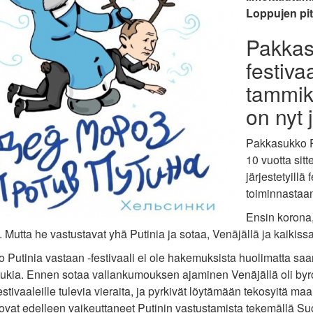
Loppujen pitä
Pakkas
festiva
tammik
on nyt 
Pakkasukko Pu
10 vuotta sit
järjestetyillä
toiminnastaan
Ensin korona,
ta. Mutta he vastustavat yhä Putinia ja sotaa, Venäjällä ja kaikis
 Putinia vastaan -festivaali ei ole hakemuksista huolimatta sa
tukia. Ennen sotaa vallankumouksen ajaminen Venäjällä oli byro
estivaaleille tulevia vieraita, ja pyrkivät löytämään tekosyi
t ovat edelleen vaikeuttaneet Putinin vastustamista tekemäll