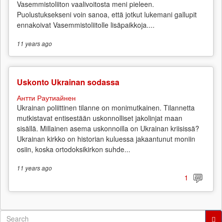
Vasemmistoliiton vaalivoitosta meni pieleen.
Puolustuksekseni voin sanoa, että jotkut lukemani gallupit
ennakoivat Vasemmistoliitolle lisäpaikkoja....
11 years
ago
Uskonto Ukrainan sodassa
Антти Раутиайнен
Ukrainan poliittinen tilanne on monimutkainen. Tilannetta
mutkistavat entisestään uskonnolliset jakolinjat maan
sisällä. Millainen asema uskonnoilla on Ukrainan kriisissä?
Ukrainan kirkko on historian kuluessa jakaantunut moniin
osiin, koska ortodoksikirkon suhde...
11 years
ago
1
Search