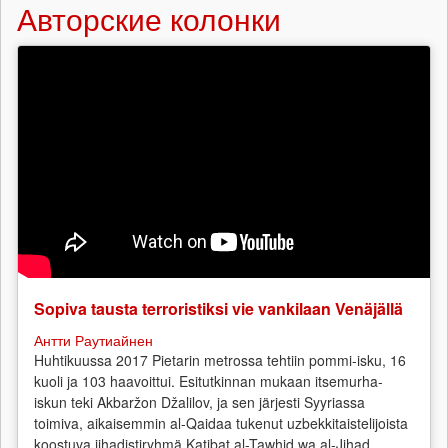
Авторские колонки
Sopiva tausta terroristiksi vie vankilaan Venäjällä
Антти Раутиайнен
Huhtikuussa 2017 Pietarin metrossa tehtiin pommi-isku, 16
kuoli ja 103 haavoittui. Esitutkinnan mukaan itsemurha-
iskun teki Akbaržon Džalilov, ja sen järjesti Syyriassa
toimiva, aikaisemmin al-Qaidaa tukenut uzbekkitaistelijoista
koostuva jihadistiryhmä Katibat al-Tawhid wa al-Jihad...