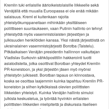
Kremlin tuki erilaisille äärioikeistolaisille liikkeelle sekä
Venäjällä että muualla Euroopassa ei ole enää mikään
salaisuus. Kreml ei kuitenkaan rajoita
yhteistyökumppaneitaan mihinkään yksittäiseen
poliittiseen suuntaukseen, vaan Putinin hallinto on tehnyt
yhteistyötä myös vasemmistolaisten järjestöjen ja
julkisuuden henkilöiden kanssa. Yksi näistä järjestöistä on
ukrainalainen vasemmistojärjestö Borotba (Taistelu).
Pitkäaikaisen Venäjän presidentin hallinnon vaikuttajan
Vladislav Surkovin sähköpostitilin hakkerointi tuotti
asiatodisteita, jotka osoittivat Borotban yhteydet Kremlin
PR-koneistoon, ja yksi järjestön jäsen myö myönsi
yhteistyön julkisesti. Borotban tapaus on kiinnostava,
koska se osoittaa laajemmin kuinka tapahtuu Kremlin PR-
koneiston ja siihen kytköksissä olevien poliittisten
liikkeiden yhteistyö. Kuinka Venäjän hallinto simuloi
julkista keskustelua, ja työntää hyvinkin erilaisten
poliittisten liikkeiden mielipiteitä ja diskurssia itselleen