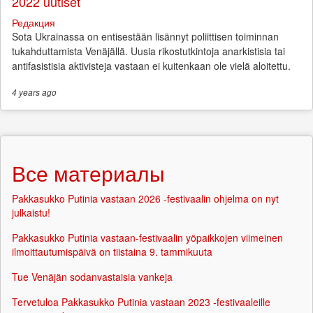
2022 uutiset
Редакция
Sota Ukrainassa on entisestään lisännyt poliittisen toiminnan
tukahduttamista Venäjällä. Uusia rikostutkintoja anarkistisia tai
antifasistisia aktivisteja vastaan ei kuitenkaan ole vielä aloitettu.
4 years
ago
Все материалы
Pakkasukko Putinia vastaan 2026 -festivaalin ohjelma on nyt
julkaistu!
Pakkasukko Putinia vastaan-festivaalin yöpaikkojen viimeinen
ilmoittautumispäivä on tiistaina 9. tammikuuta
Tue Venäjän sodanvastaisia vankeja
Tervetuloa Pakkasukko Putinia vastaan 2023 -festivaaleille