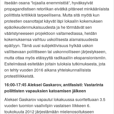
itseään osana ”lojaalia enemmistöä”, hyväksyivät
propagandistisen retoriikan eivätkä pitäneet minkäänlaista
poliittista kritiikkiä tarpeellisena. Mutta sitä myötä kun
protestien osanottajat käyvät läpi lokaalin kokemuksen
epäoikeudenmukaisuudesta ja he törmäävät sen
vääristyneeseen projektioon valtamediassa, heidän
kokemuksensa vaihtuu uskollisesta alamaisuudesta
epäilyyn. Tämä uusi subjektiivisuus hylkää uskon
vallitsevaan poliittiseen tai uskonnolliseen järjestykseen,
mutta ottaa myös etäisyyttä radikaaliin ekspansionismiin.
Esitelmässä esitetään joitain tuloksia tutkimuksesta, jota
on tehty vuoden 2016 aikana yhteiskunnallisista
protestiliikkeistä.
16:00-17:45 Aleksei Gaskarov, antifasisti: Vastarinta
poliittisten vapauksien katoamisen jälkeen
Aleksei Gaskarov vapautui lokakuussa suoritettuaan 3.5
vuoden tuomion vaalivilpin vastaisen liikkeen 6.
toukokuuta 2012 järjestämään mielenosoitukseen