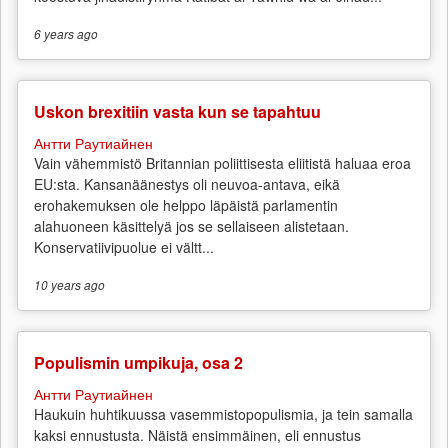
6 years
ago
Uskon brexitiin vasta kun se tapahtuu
Антти Раутиайнен
Vain vähemmistö Britannian poliittisesta eliitistä haluaa eroa
EU:sta. Kansanäänestys oli neuvoa-antava, eikä
erohakemuksen ole helppo läpäistä parlamentin
alahuoneen käsittelyä jos se sellaiseen alistetaan.
Konservatiivipuolue ei vältt...
10 years
ago
Populismin umpikuja, osa 2
Антти Раутиайнен
Haukuin huhtikuussa vasemmistopopulismia, ja tein samalla
kaksi ennustusta. Näistä ensimmäinen, eli ennustus