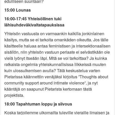
edulliseen suuntaan?
15:00 Lounas
16:00-17:45 Yhteisöllinen tuki
lähisuhdeväkivaltatapauksissa
Yhteisön vastuusta on varmaankin kaikilla jonkinlainen
käsitys, mutta se ei tarkoita omankäden oikeutta. Jos tälle
käsitteelle haluaa antaa feministisen ja intersektionaalisen
sisällön, niin yhteisön vastuun periaate ei selvästikään ole
vielä lyönyt itseään läpi. Mitä se voi tarkoittaa? Ja kuinka
ratkaista ongelmia yhteiskunnallisissa liikkeissä muuten
kuin ulossulkemisen avulla? Tätä keskustelua varten
Pietarissa käännettiin venäjäksi kirjoitus ”Thoughts about
community support around intimate violence”, ja nyt
kääntäjä on saapunut Pietarista kertomaan tästä
projektista.
18:00 Tapahtuman loppu ja siivous
Koska tarjoilemme ulkomailta tuleville vieraille ilmaisen ja