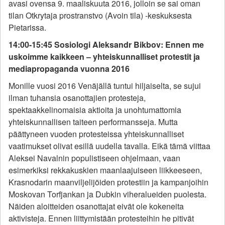
avasi ovensa 9. maaliskuuta 2016, jolloin se sai oman
tilan Otkrytaja prostranstvo (Avoin tila) -keskuksesta
Pietarissa.
14:00-15:45 Sosiologi Aleksandr Bikbov: Ennen me
uskoimme kaikkeen – yhteiskunnalliset protestit ja
mediapropaganda vuonna 2016
Monille vuosi 2016 Venäjällä tuntui hiljaiselta, se sujui
ilman tuhansia osanottajien protesteja,
spektaakkelinomaisia aktioita ja unohtumattomia
yhteiskunnallisen taiteen performansseja. Mutta
päättyneen vuoden protesteissa yhteiskunnalliset
vaatimukset olivat esillä uudella tavalla. Eikä tämä viittaa
Aleksei Navalnin populistiseen ohjelmaan, vaan
esimerkiksi rekkakuskien maanlaajuiseen liikkeeseen,
Krasnodarin maanviljelijöiden protestiin ja kampanjoihin
Moskovan Torfjankan ja Dubkin viheralueiden puolesta.
Näiden aloitteiden osanottajat eivät ole kokeneita
aktivisteja. Ennen liittymistään protesteihin he pitivät