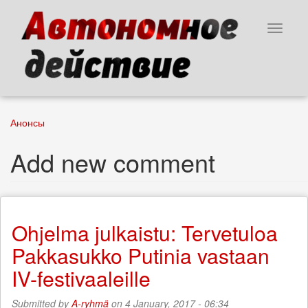
Skip
to
Toggle
main
navigat
content
Анонсы
Add new comment
Ohjelma julkaistu: Tervetuloa
Pakkasukko Putinia vastaan
IV-festivaaleille
Submitted by
A-ryhmä
on 4 January, 2017 - 06:34