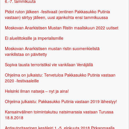
6.-7. tammikuuta
Pidot ruton jälkeen -festivaali (entinen Pakkasukko Putinia
vastaan) siirtyy jälleen, uusi ajankohta ensi tammikuussa
Moskovan Anarkistisen Mustan Ristin maaliskuun 2022 uutiset
Ei alueliitoksille ja imperialismille
Moskovan Anarkistisen mustan ristin suomenkielistä
vankilistaa on päivitetty
Sopiva tausta terroristiksi vie vankilaan Venäjällä
Ohjelma on julkaistu: Tervetuloa Pakkasukko Putinia vastaan
2020 -festivaaleille
Helsinki ilman natseja – nyt ja aina!
Ohjelma julkaistu: Pakkasukko Putinia vastaan 2019 lähestyy!
Kansainvälinen toimintakutsu natsimarssia vastaan Turussa
18.8.2018
Antiautoritaarinen kesäleiri 1.-5. elokuuta 2018 Pirkanmaalla