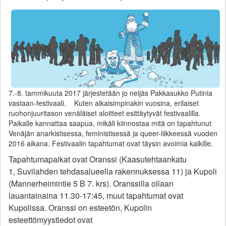
7.-8. tammikuuta 2017 järjestetään jo neljäs Pakkasukko Putinia
vastaan-festivaali. Kuten aikaisimpinakin vuosina, erilaiset
ruohonjuuritason venäläiset aloitteet esittäytyvät festivaalilla.
Paikalle kannattaa saapua, mikäli kiinnostaa mitä on tapahtunut
Venäjän anarkistisessa, feministisessä ja queer-liikkeessä vuoden
2016 aikana. Festivaalin tapahtumat ovat täysin avoimia kaikille.
Tapahtumapaikat ovat Oranssi (Kaasutehtaankatu
1,
Suvilahden tehdasalueella rakennuksessa 11) ja
Kupoli
(Mannerheimintie 5 B 7. krs). Oranssilla ollaan
lauantainaina 11.30-17:45, muut tapahtumat ovat
Kupolissa. Oranssi on esteetön, Kupolin
esteettömyystiedot ovat