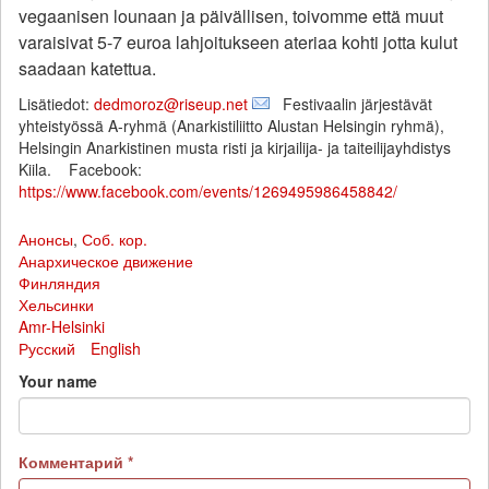
vegaanisen lounaan ja päivällisen, toivomme että muut
varaisivat 5-7 euroa lahjoitukseen ateriaa kohti jotta kulut
saadaan katettua.
Lisätiedot:
dedmoroz@riseup.net
Festivaalin järjestävät
yhteistyössä A-ryhmä (Anarkistiliitto Alustan Helsingin ryhmä),
Helsingin Anarkistinen musta risti ja kirjailija- ja taiteilijayhdistys
Kiila. Facebook:
https://www.facebook.com/events/1269495986458842/
Анонсы
,
Соб. кор.
Анархическое движение
Финляндия
Хельсинки
Amr-Helsinki
Русский
English
Your name
Комментарий
*