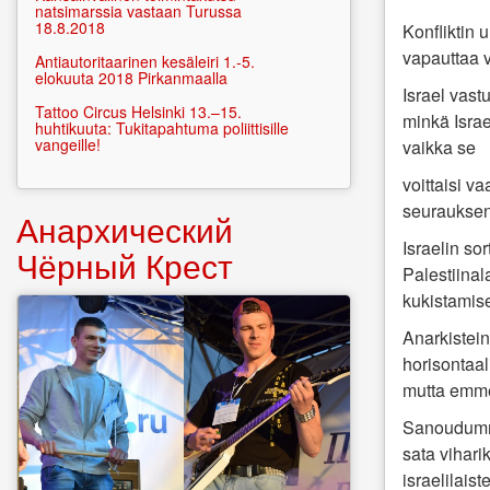
natsimarssia vastaan Turussa
18.8.2018
Konfliktin 
vapauttaa v
Antiautoritaarinen kesäleiri 1.-5.
elokuuta 2018 Pirkanmaalla
Israel vast
Tattoo Circus Helsinki 13.–15.
minkä Israe
huhtikuuta: Tukitapahtuma poliittisille
vangeille!
vaikka se
voittaisi v
seurauksen
Анархический
Israelin s
Чёрный Крест
Palestiinal
kukistamise
Anarkistein
horisontaal
mutta emme 
Sanoudumme
sata
vihari
israelilais