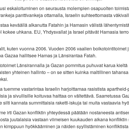
uusi eskaloituminen on seurausta molempien osapuolten toimista, 
ankeja panttivankeja ottamalla, Israelin suhteettomasta väkivall
ustaa keväällä alkanutta Fatahin ja Hamasin välistä lähentymistä 
l kokee uhkana. EU, Yhdysvallat ja Israel pitävät Hamasia terro
aalit, kuten vuonna 2006. Vuoden 2006 vaalien boikotointitoimet j
a Gazaa hallitsee Hamas ja Länsirantaa Fatah.
ortotoimet Länsirannalla ja Gazan pommitus puhuvat karua kielt
aisten yhteinen hallinto – on se sitten kuinka maltillinen tahansa
ksi.
a tuemme vastarintaa Israelin harjoittamaa rasistista apartheid-
isia ja sivullisille koituvaa haittaa on vältettävä. Saarretussa 
silti kannata summittaisia raketti-iskuja tai muita vastaavia hyö
 irti Gazan konfliktin yhteydessä päätään nostaneesta
antise
kosta juutalaisia vastaan viimeisen kuukauden aikana konfliktin
ten
kimppuun hyökkääminen ja näiden syyllistäminen konfliktista