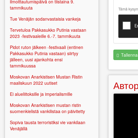
about text
ilmoittautumispäivä on tiistaina 9.
formats
tammikuuta
Tämä kysymy
Tue Venäjän sodanvastaisia vankeja
Tervetuloa Pakkasukko Putinia vastaan
2023 -festivaaleille 6.-7. tammikuuta
Pidot ruton jälkeen -festivaali (entinen
Pakkasukko Putinia vastaan) siirtyy
Tallenna
jälleen, uusi ajankohta ensi
tammikuussa
Moskovan Anarkistisen Mustan Ristin
Автор
maaliskuun 2022 uutiset
Ei alueliitoksille ja imperialismille
Moskovan Anarkistisen mustan ristin
suomenkielistä vankilistaa on päivitetty
Sopiva tausta terroristiksi vie vankilaan
Venäjällä