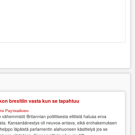
on brexitiin vasta kun se tapahtuu
ти Раутиайнен
n vähemmistö Britannian poliittisesta eliitistä haluaa eroa
sta. Kansanäänestys oli neuvoa-antava, eikä erohakemuksen
 helppo läpäistä parlamentin alahuoneen käsittelyä jos se