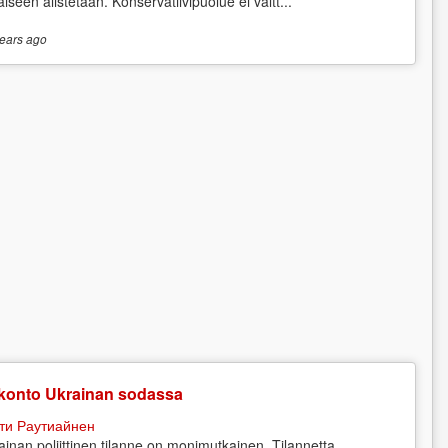
aiseen alistetaan. Konservatiivipuolue ei vältt...
ears
ago
konto Ukrainan sodassa
ти Раутиайнен
ainan poliittinen tilanne on monimutkainen. Tilannetta