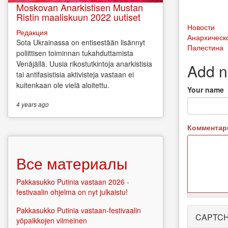
Moskovan Anarkistisen Mustan
Ristin maaliskuun 2022 uutiset
Новости
Редакция
Анархическ
Sota Ukrainassa on entisestään lisännyt
Палестина
poliittisen toiminnan tukahduttamista
Venäjällä. Uusia rikostutkintoja anarkistisia
Add 
tai antifasistisia aktivisteja vastaan ei
kuitenkaan ole vielä aloitettu.
Your name
4 years
ago
Коммента
Все материалы
Pakkasukko Putinia vastaan 2026 -
festivaalin ohjelma on nyt julkaistu!
More
Pakkasukko Putinia vastaan-festivaalin
CAPTC
information
yöpaikkojen viimeinen