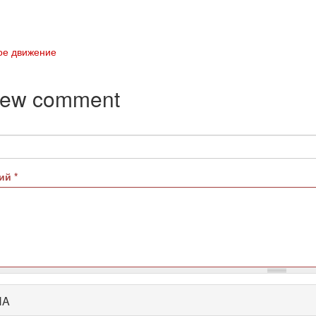
ое движение
new comment
рий
*
HA