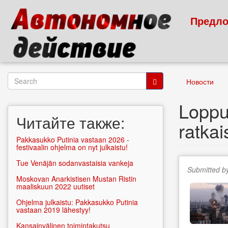
Skip
to
Предло
main
content
Search
Новости
form
Search
Loppu 
Читайте также:
ratka
Pakkasukko Putinia vastaan 2026 -
festivaalin ohjelma on nyt julkaistu!
Tue Venäjän sodanvastaisia vankeja
Submitted b
Moskovan Anarkistisen Mustan Ristin
maaliskuun 2022 uutiset
Ohjelma julkaistu: Pakkasukko Putinia
vastaan 2019 lähestyy!
Kansainvälinen toimintakutsu