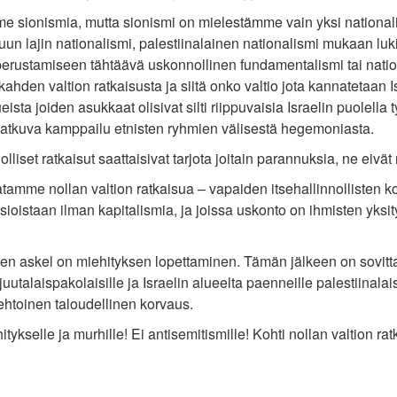
e sionismia, mutta sionismi on mielestämme vain yksi
national
un lajin nationalismi, palestiinalainen nationalismi mukaan luk
perustamiseen tähtäävä uskonnollinen fundamentalismi tai nati
 kahden
valtion ratkaisusta ja siitä onko valtio jota kannatetaan I
eista joiden asukkaat olisivat silti riippuvaisia Israelin puolella
jatkuva kamppailu etnisten ryhmien välisestä hegemoniasta.
iolliset ratkaisut saattaisivat tarjota joitain parannuksia, ne eiv
tamme nollan valtion ratkaisua – vapaiden itsehallinnollisten
k
asioistaan ilman
kapitalismia, ja joissa uskonto on ihmisten yksity
n askel on miehityksen lopettaminen. Tämän jälkeen on
sovitt
juutalaispakolaisille ja Israelin alueelta paenneille
palestiinalai
ehtoinen taloudellinen korvaus.
tykselle ja murhille! Ei antisemitismille! Kohti nollan
valtion rat