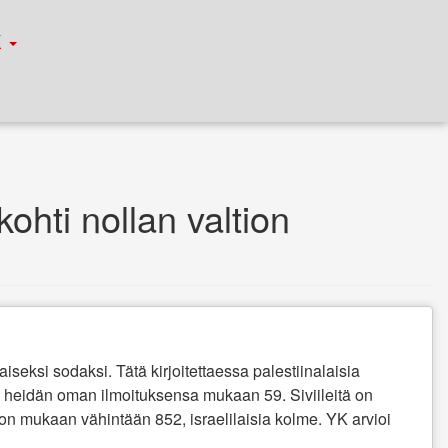
К
ohti nollan valtion
taiseksi sodaksi. Tätä kirjoitettaessa palestiinalaisia
on heidän oman ilmoituksensa mukaan 59. Siviileitä on
ion
mukaan vähintään 852, israelilaisia kolme. YK arvioi