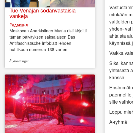
Vastustamm
Tue Venäjän sodanvastaisia
minkään
mu
vankeja
valtioiden
Редакция
yhden- vai
Moskovan Anarkistinen Musta risti kirjoitti
ahtaista alu
tämän päivityksen saksalaisen Das
käynnissä 
Antifaschistische Infoblatt-lehden
huhtikuun numeroa 138 varten.
Vaikka valt
3 years
ago
Siksi kanna
yhteisistä 
kanssa.
Ensimmäine
paenneille
sille
vaihto
Loppu miehi
A-ryhmä