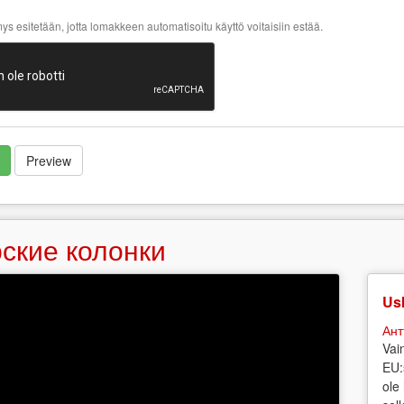
s esitetään, jotta lomakkeen automatisoitu käyttö voitaisiin estää.
Preview
ские колонки
Usk
Ант
Vai
EU:
ole