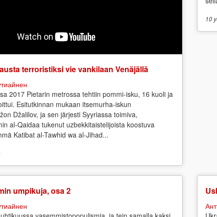
sell
10 y
austa terroristiksi vie vankilaan Venäjällä
утиайнен
sa 2017 Pietarin metrossa tehtiin pommi-isku, 16 kuoli ja
ittui. Esitutkinnan mukaan itsemurha-iskun
žon Džalilov, ja sen järjesti Syyriassa toimiva,
in al-Qaidaa tukenut uzbekkitaistelijoista koostuva
yhmä Katibat al-Tawhid wa al-Jihad...
o
min umpikuja, osa 2
Us
утиайнен
Ант
uhtikuussa vasemmistopopulismia, ja tein samalla kaksi
Ukr