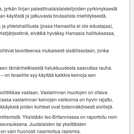
jyrkän linjan palestiinalaistaistelijoiden pyrkimyksestä
an käytöstä ja jatkuvasta brutaalista miehityksestä.
ja yhteishallitusta (jossa Hamasilla ei ole edustajaa),
ristijärjestönä, eivätkä hyväksy Hamasia hallituksessa,
ohtivat tavoitteensa mukaisesti sisällissotaan, jonka
ä sen tämänhetkisestä halukkuudesta saavuttaa rauha.
 – on Israelille syy käyttää kaikkia keinoja sen
politiikkaa vastaan. Vastarinnan muotojen on oltava
Gazassa vastarinnan keinojen valikoima on hyvin rajattu,
kkäyksiä joiden kohteet ovat todennäköisesti siviilejä.
mitismistä. Yksistään Iso-Britanniassa on raportoitu noin
seurauksena. Juutalaisten tai yksittäisten
 on vain
huonosti naamioitua rasismia.