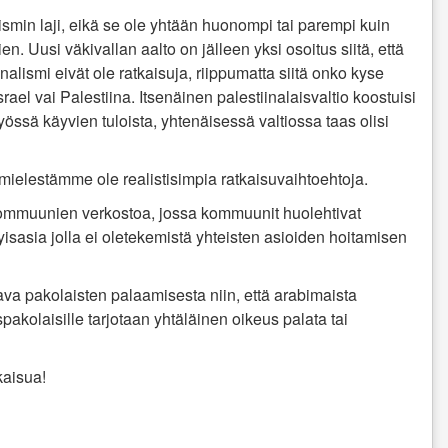
ismin laji, eikä se ole yhtään huonompi tai parempi kuin
ien.
Uusi väkivallan aalto on jälleen yksi osoitus siitä, että
onalismi
eivät ole ratkaisuja, riippumatta siitä onko kyse
srael vai Palestiina. Itsenäinen palestiinalaisvaltio koostuisi
 työssä käyvien tuloista, yhtenäisessä valtiossa taas olisi
ät mielestämme ole realistisimpia ratkaisuvaihtoehtoja.
ommuunien verkostoa, jossa kommuunit huolehtivat
isasia jolla ei ole
tekemistä yhteisten asioiden hoitamisen
ava pakolaisten palaamisesta niin, että arabimaista
spakolaisille tarjotaan yhtäläinen oikeus palata tai
kaisua!