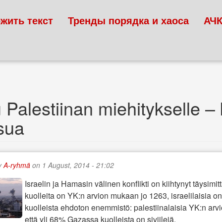
жить текст
Тренды порядка и хаоса
АЧ
Palestiinan miehitykselle – k
isua
y
A-ryhmä
on 1 August, 2014 - 21:02
Israelin ja Hamasin välinen konflikti on kiihtynyt täysimit
kuolleita on YK:n arvion mukaan jo 1263, israelilaisia 
kuolleista ehdoton enemmistö: palestiinalaisia YK:n arv
että yli 68% Gazassa kuolleista on siviilejä.