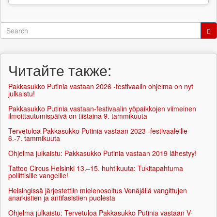
Search
form
Search
Читайте также:
Pakkasukko Putinia vastaan 2026 -festivaalin ohjelma on nyt
julkaistu!
Pakkasukko Putinia vastaan-festivaalin yöpaikkojen viimeinen
ilmoittautumispäivä on tiistaina 9. tammikuuta
Tervetuloa Pakkasukko Putinia vastaan 2023 -festivaaleille
6.-7. tammikuuta
Ohjelma julkaistu: Pakkasukko Putinia vastaan 2019 lähestyy!
Tattoo Circus Helsinki 13.–15. huhtikuuta: Tukitapahtuma
poliittisille vangeille!
Helsingissä järjestettiin mielenosoitus Venäjällä vangittujen
anarkistien ja antifasistien puolesta
Ohjelma julkaistu: Tervetuloa Pakkasukko Putinia vastaan V-