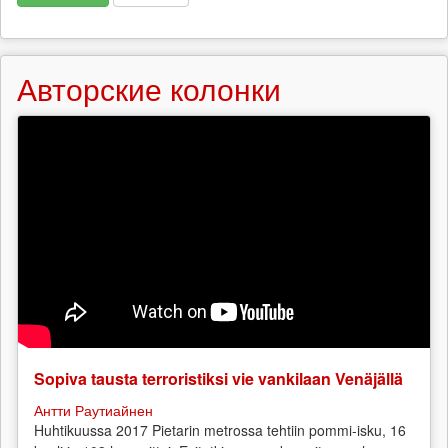
Авторские колонки
Sopiva tausta terroristiksi vie vankilaan Venäjällä
Антти Раутиайнен
Huhtikuussa 2017 Pietarin metrossa tehtiin pommi-isku, 16