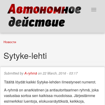
Skip
to
Toggle
main
navigat
content
Новости
Sytyke-lehti
Submitted by
A-ryhmä
on 22 March, 2016 - 03:17
Täältä löydät kaikki Sytyke-lehden ilmestyneet numerot.
A-ryhmä on anarkistinen ja antiautoritaarinen ryhmä, joka
vastustaa sortoa sen kaikissa muodoissa. Järjestämme
esimerkiksi luentoja, elokuvanäytöksiä, keikkoja,