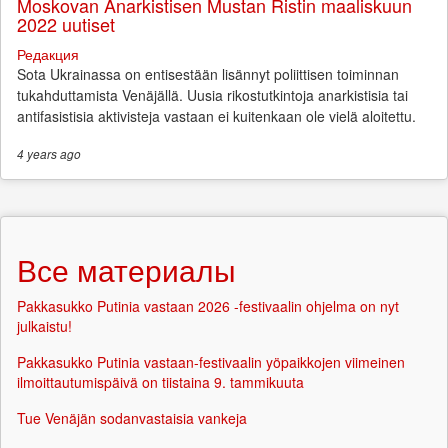
Moskovan Anarkistisen Mustan Ristin maaliskuun
2022 uutiset
Редакция
Sota Ukrainassa on entisestään lisännyt poliittisen toiminnan
tukahduttamista Venäjällä. Uusia rikostutkintoja anarkistisia tai
antifasistisia aktivisteja vastaan ei kuitenkaan ole vielä aloitettu.
4 years
ago
Все материалы
Pakkasukko Putinia vastaan 2026 -festivaalin ohjelma on nyt
julkaistu!
Pakkasukko Putinia vastaan-festivaalin yöpaikkojen viimeinen
ilmoittautumispäivä on tiistaina 9. tammikuuta
Tue Venäjän sodanvastaisia vankeja