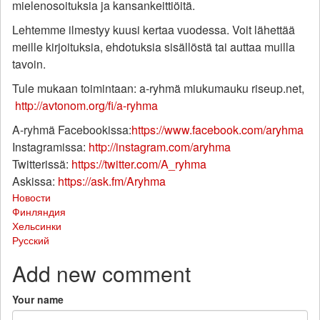
mielenosoituksia ja kansankeittiöitä.
Lehtemme ilmestyy kuusi kertaa vuodessa. Voit lähettää
meille kirjoituksia, ehdotuksia sisällöstä tai auttaa muilla
tavoin.
Tule mukaan toimintaan: a-ryhmä miukumauku riseup.net,
http://avtonom.org/fi/a-ryhma
A-ryhmä Facebookissa:
https://www.facebook.com/aryhma
Instagramissa:
http://instagram.com/aryhma
Twitterissä:
https://twitter.com/A_ryhma
Askissa:
https://ask.fm/Aryhma
Новости
Финляндия
Хельсинки
Русский
Add new comment
Your name