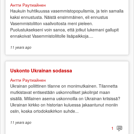
Антти Раутиайнен
Haukuin huhtikuussa vasemmistopopulismia, ja tein samalla
kaksi ennustusta. Näistä ensimmäinen, eli ennustus
Vasemmistoliiton vaalivoitosta meni pieleen.
Puolustuksekseni voin sanoa, että jotkut lukemani gallupit
ennakoivat Vasemmistoliitolle lisäpaikkoja....
11 years
ago
Uskonto Ukrainan sodassa
Антти Раутиайнен
Ukrainan poliittinen tilanne on monimutkainen. Tilannetta
mutkistavat entisestään uskonnolliset jakolinjat maan
sisällä. Millainen asema uskonnoilla on Ukrainan kriisissä?
Ukrainan kirkko on historian kuluessa jakaantunut moniin
osiin, koska ortodoksikirkon suhde...
11 years
ago
1