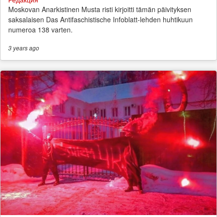
Moskovan Anarkistinen Musta risti kirjoitti tämän päivityksen
saksalaisen Das Antifaschistische Infoblatt-lehden huhtikuun
numeroa 138 varten.
3 years
ago