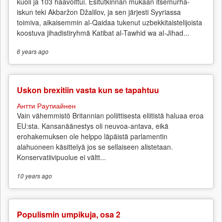
kuoli ja 103 haavoittui. Esitutkinnan mukaan itsemurha-
iskun teki Akbaržon Džalilov, ja sen järjesti Syyriassa
toimiva, aikaisemmin al-Qaidaa tukenut uzbekkitaistelijoista
koostuva jihadistiryhmä Katibat al-Tawhid wa al-Jihad...
6 years
ago
Uskon brexitiin vasta kun se tapahtuu
Антти Раутиайнен
Vain vähemmistö Britannian poliittisesta eliitistä haluaa eroa
EU:sta. Kansanäänestys oli neuvoa-antava, eikä
erohakemuksen ole helppo läpäistä parlamentin
alahuoneen käsittelyä jos se sellaiseen alistetaan.
Konservatiivipuolue ei vältt...
10 years
ago
Populismin umpikuja, osa 2