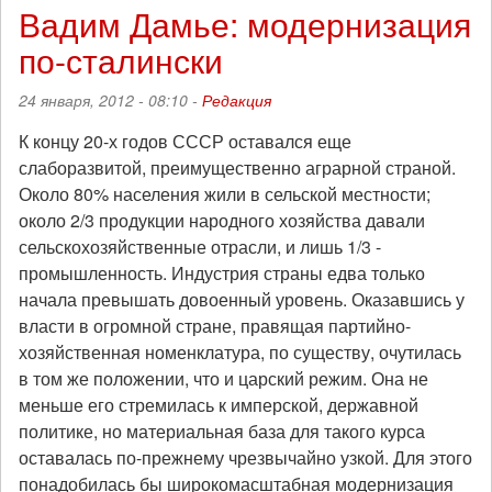
Курц:
Вадим Дамье: модернизация
«Пушки
по-сталински
и
капитализм.
Военная
24 января, 2012 - 08:10 -
Редакция
революция
как
К концу 20-х годов СССР оставался еще
рождение
слаборазвитой, преимущественно аграрной страной.
современности»
Около 80% населения жили в сельской местности;
около 2/3 продукции народного хозяйства давали
сельскохозяйственные отрасли, и лишь 1/3 -
промышленность. Индустрия страны едва только
начала превышать довоенный уровень. Оказавшись у
власти в огромной стране, правящая партийно-
хозяйственная номенклатура, по существу, очутилась
в том же положении, что и царский режим. Она не
меньше его стремилась к имперской, державной
политике, но материальная база для такого курса
оставалась по-прежнему чрезвычайно узкой. Для этого
понадобилась бы широкомасштабная модернизация