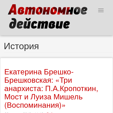
Перейти
к
Toggle
основному
navigat
содержанию
История
Екатерина Брешко-
Брешковская: «Три
анархиста: П.А.Кропоткин,
Мост и Луиза Мишель
(Воспоминания)»