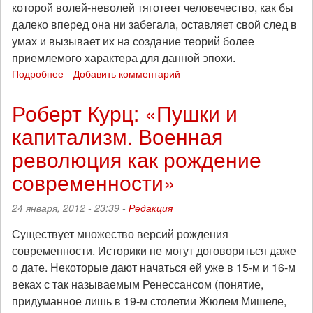
которой волей-неволей тяготеет человечество, как бы
далеко вперед она ни забегала, оставляет свой след в
умах и вызывает их на создание теорий более
приемлемого характера для данной эпохи.
Подробнее
о
Добавить комментарий
Екатерина
Брешко-
Роберт Курц: «Пушки и
Брешковская:
капитализм. Военная
«Три
анархиста:
революция как рождение
П.А.Кропоткин,
Мост
современности»
и
Луиза
24 января, 2012 - 23:39 -
Редакция
Мишель
(Воспоминания)»
Существует множество версий рождения
современности. Историки не могут договориться даже
о дате. Некоторые дают начаться ей уже в 15-м и 16-м
веках с так называемым Ренессансом (понятие,
придуманное лишь в 19-м столетии Жюлем Мишеле,