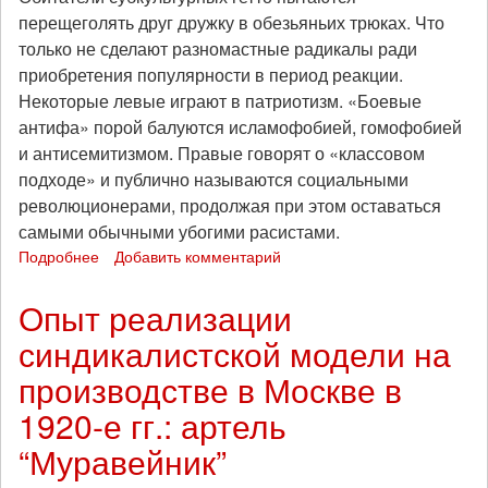
перещеголять друг дружку в обезьяньих трюках. Что
только не сделают разномастные радикалы ради
приобретения популярности в период реакции.
Некоторые левые играют в патриотизм. «Боевые
антифа» порой балуются исламофобией, гомофобией
и антисемитизмом. Правые говорят о «классовом
подходе» и публично называются социальными
революционерами, продолжая при этом оставаться
самыми обычными убогими расистами.
Подробнее
о
Добавить комментарий
«Толерастия»
в
Опыт реализации
анархо-
синдикалистской модели на
движении:
1886
производстве в Москве в
1920-е гг.: артель
“Муравейник”