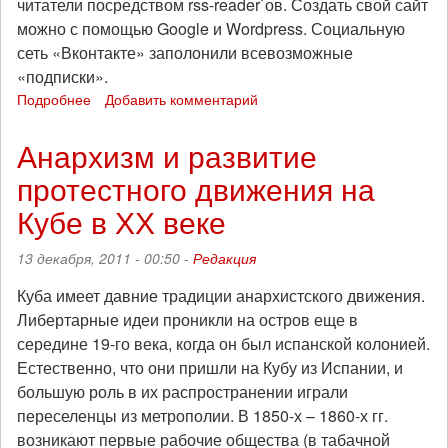
читатели посредством rss-reader`ов. Создать свой сайт
можно с помощью Google и Wordpress. Социальную
сеть «Вконтакте» заполонили всевозможные
«подписки».
Подробнее
о
Добавить комментарий
Бесплатная
рабочая
Анархизм и развитие
сила
протестного движения на
Кубе в ХХ веке
13 декабря, 2011 - 00:50 -
Редакция
Куба имеет давние традиции анархистского движения.
Либертарные идеи проникли на остров еще в
середине 19-го века, когда он был испанской колонией.
Естественно, что они пришли на Кубу из Испании, и
большую роль в их распространении играли
переселенцы из метрополии. В 1850-х – 1860-х гг.
возникают первые рабочие общества (в табачной