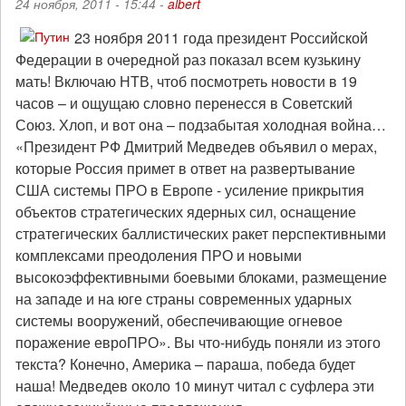
24 ноября, 2011 - 15:44 -
albert
памяти
погибших
23 ноября 2011 года президент Российской
анархистов
Федерации в очередной раз показал всем кузькину
мать! Включаю НТВ, чтоб посмотреть новости в 19
часов – и ощущаю словно перенесся в Советский
Союз. Хлоп, и вот она – подзабытая холодная война…
«Президент РФ Дмитрий Медведев объявил о мерах,
которые Россия примет в ответ на развертывание
США системы ПРО в Европе - усиление прикрытия
объектов стратегических ядерных сил, оснащение
стратегических баллистических ракет перспективными
комплексами преодоления ПРО и новыми
высокоэффективными боевыми блоками, размещение
на западе и на юге страны современных ударных
системы вооружений, обеспечивающие огневое
поражение евроПРО». Вы что-нибудь поняли из этого
текста? Конечно, Америка – параша, победа будет
наша! Медведев около 10 минут читал с суфлера эти