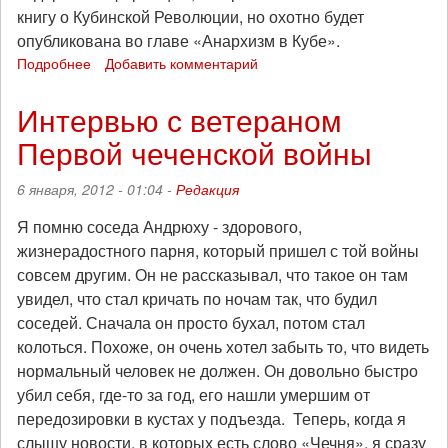
книгу о Кубинской Революции, но охотно будет
опубликована во главе «Анархизм в Кубе».
Подробнее
о
Добавить комментарий
Фрэнк
Фернандес:
Интервью с ветераном
«Куба.
Первой чеченской войны
Анархисты
и
Свобода»
6 января, 2012 - 01:04 -
Редакция
(1857
-
Я помню соседа Андрюху - здорового,
1970гг.)
жизнерадостного парня, который пришел с той войны
совсем другим. Он не рассказывал, что такое он там
увидел, что стал кричать по ночам так, что будил
соседей. Сначала он просто бухал, потом стал
колоться. Похоже, он очень хотел забыть то, что видеть
нормальный человек не должен. Он довольно быстро
убил себя, где-то за год, его нашли умершим от
передозировки в кустах у подъезда. Теперь, когда я
слышу новости, в которых есть слово «Чечня», я сразу