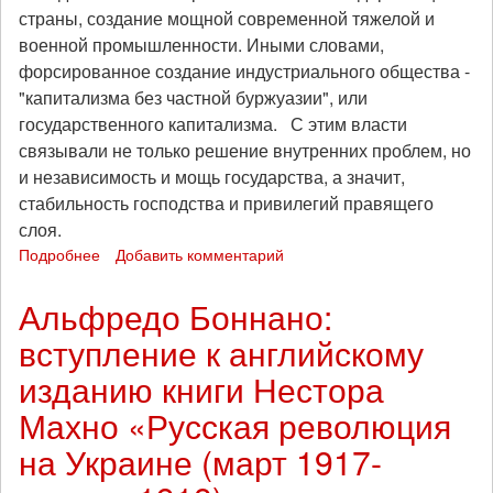
страны, создание мощной современной тяжелой и
военной промышленности. Иными словами,
форсированное создание индустриального общества -
"капитализма без частной буржуазии", или
государственного капитализма. С этим власти
связывали не только решение внутренних проблем, но
и независимость и мощь государства, а значит,
стабильность господства и привилегий правящего
слоя.
Подробнее
о
Добавить комментарий
Вадим
Дамье:
Альфредо Боннано:
модернизация
вступление к английскому
по-
сталински
изданию книги Нестора
Махно «Русская революция
на Украине (март 1917-