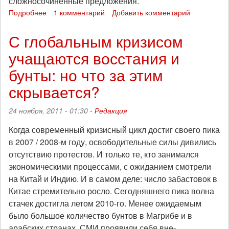
сложносочинённые предложения.
Подробнее
о
1 комментарий
Добавить комментарий
Президент
и
С глобальным кризисом
Кузькина
учащаются восстания и
Мать
бунты: но что за этим
скрывается?
24 ноября, 2011 - 01:30 -
Редакция
Когда современный кризисный цикл достиг своего пика
в 2007 / 2008-м году, освободительные силы дивились
отсутствию протестов. И только те, кто занимался
экономическими процессами, с ожиданием смотрели
на Китай и Индию. И в самом деле: число забастовок в
Китае стремительно росло. Сегодняшнего пика волна
стачек достигла летом 2010-го. Менее ожидаемым
было большое количество бунтов в Магрибе и в
арабских странах. СМИ проявили себя вне-