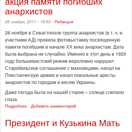
акция памяти погибших
анархистов
26 ноября, 2011 - 19:53 -
Редакция
26 ноября в Севастополе группа анархистов (в т. ч. и
участники АД) провела фотовыставку посвященную
памяти погибшим в начале ХХ века анархистам. Дата
была выбрана не случайно. Именно в этот день в 1920
году большевистский режим вероломно нарушил
Старобельское соглашение с махновцами, напал на
Повстанческую армию и начал повальные аресты
анархистов по городам и весям Украины.
Даже погода была на нашей сторне – солнце слепило
глаза.
Подробнее
о
Добавить комментарий
В
Севастополе
Президент и Кузькина Мать
прошла
акция