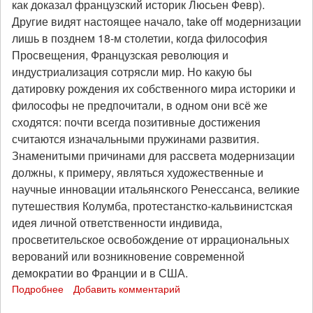
как доказал французский историк Люсьен Февр).
Другие видят настоящее начало, take off модернизации
лишь в позднем 18-м столетии, когда философия
Просвещения, Французская революция и
индустриализация сотрясли мир. Но какую бы
датировку рождения их собственного мира историки и
философы не предпочитали, в одном они всё же
сходятся: почти всегда позитивные достижения
считаются изначальными пружинами развития.
Знаменитыми причинами для рассвета модернизации
должны, к примеру, являться художественные и
научные инновации итальянского Ренессанса, великие
путешествия Колумба, протестанстко-кальвинистская
идея личной ответственности индивида,
просветительское освобождение от иррациональных
верований или возникновение современной
демократии во Франции и в США.
Подробнее
о
Добавить комментарий
Роберт