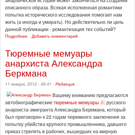
анархической истории может закончиться на создании
описанного образа. Всякая исполненная романтики
попытка исторического исследования помогает нам
жить (а иногда и умирать). Но действительно ли цель
данной публикации - романтизация тех событий?
Подробнее
о
Добавить комментарий
Альфредо
Боннано:
Тюремные мемуары
вступление
анархиста Александра
к
английскому
Беркмана
изданию
книги
11 января, 2012 - 06:41 -
Редакция
Нестора
Махно
Вашему вниманию предлагаются
«Русская
автобиографические
тюремные мемуары
русского
революция
на
анархиста-эмигранта Александра Беркмана, который
Украине
был приговорен к 22 годам тюремного заключения за
(март
попытку убийства крупного промышленника, давшего
1917-
приказ стрелять в рабочих, вышедших на мирную
апрель