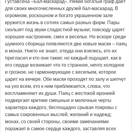
Густавсена «Бал-маскарад». Некий богатый граф даёт
е гг.:
для своих многочисленных друзей бал-маскарад. В
артель
огромном, роскошном и богато украшенном зале
“Муравейник”
кружится жизнь в сотнях самых разных форм. Пары
скользят под звуки сладостной музыки; повсюду царят
хорошее настроение, смех и веселье. Но вскоре среди
шумного сборища появляются две новые маски – паяц
и монах. Никто не знает, откуда они взялись, кто их
пригласил и кто они такие; но каждый ощущает, как в
его сердце возникает что-то странное, нечто холодное
и грозное, не гармонирующее с весельем, которое
царит на вечере. Обе маски проходят по залу и шепчут
на ухо всем, кто к ним приближается, слова, что
воспламеняют их души. Паяц с жестокой иронией
подвергает критике смешные и мелочные черты
характера каждого, беспощадно срывая покровы с
самых сокровенных мыслей, желаний и надежд;
монах, со своей стороны, своими замечаниями
поражает в самое сердце каждого, заставляя всех