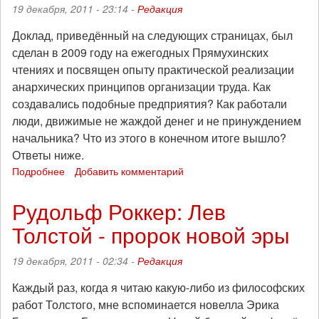
19 декабря, 2011 - 23:14 -
Редакция
Доклад, приведённый на следующих страницах, был
сделан в 2009 году на ежегодных Прямухинских
чтениях и посвящен опыту практической реализации
анархических принципов организации труда. Как
создавались подобные предприятия? Как работали
люди, движимые не жаждой денег и не принуждением
начальника? Что из этого в конечном итоге вышло?
Ответы ниже.
Подробнее
о
Добавить комментарий
Опыт
реализации
Рудольф Роккер: Лев
синдикалистской
Толстой - пророк новой эры
модели
на
производстве
19 декабря, 2011 - 02:34 -
Редакция
в
Москве
Каждый раз, когда я читаю какую-либо из философских
в
работ Толстого, мне вспоминается новелла Эрика
1920-