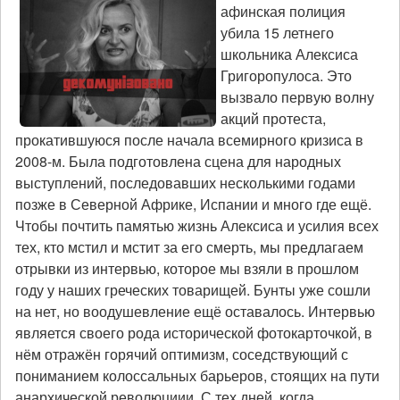
московском
афинская полиция
митинге
убила 15 летнего
на
школьника Алексиса
Болотной
Григоропулоса. Это
площади
10.12.2011
вызвало первую волну
акций протеста,
прокатившуюся после начала всемирного кризиса в
2008-м. Была подготовлена сцена для народных
выступлений, последовавших несколькими годами
позже в Северной Африке, Испании и много где ещё.
Чтобы почтить памятью жизнь Алексиса и усилия всех
тех, кто мстил и мстит за его смерть, мы предлагаем
отрывки из интервью, которое мы взяли в прошлом
году у наших греческих товарищей. Бунты уже сошли
на нет, но воодушевление ещё оставалось. Интервью
является своего рода исторической фотокарточкой, в
нём отражён горячий оптимизм, соседствующий с
пониманием колоссальных барьеров, стоящих на пути
анархической революциии. С тех дней, когда