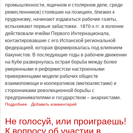
промышленности, ящичном и столярном деле, среди
ремесленников) стоявшие на позициях, близких к
прудонизму, начинают издаваться рабочие газеты,
вспыхивают первые забастовки. 1870-х гг. в колонии
действовали ячейки Первого Интернационала,
контактировавшие с его Испанской региональной
федерацией, которая формировалась под влиянием
бакунистов. В последующие годы в рабочем движении
на Кубе развернулась острая борьба между более
умеренными и реформистски настроенными
приверженцами модели рабочих обществ
взаимопомощи и кооперативов (мютюалистами) и
сторонниками революционной борьбы с
предпринимателями и государством – анархистами.
Подробнее
о
Добавить комментарий
Анархизм
и
Не голосуй, или проиграешь!
развитие
К вопросу об участии в
протестного