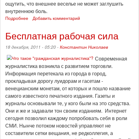
ощутить, что внешнее веселье не может заглушить
внутреннюю боль.
Подробнее
о
Добавить комментарий
Рудольф
Роккер:
Бесплатная рабочая сила
Лев
Толстой
18 декабря, 2011 - 05:20 -
Константин Николаев
-
пророк
Современная
новой
журналистика возникла с развитием торговли.
эры
Информация перетекала из города в город,
прокладывая дорогу луидорам и гасетам -
венецианским монетам, от которых и пошло название
самого известного печатного издания. Газеты и
журналы основывали те, у кого были на это средства.
Они и же и задавали тон своим изданиям. Интернет
сегодня позволил каждому попробовать себя в роли
СМИ. Нынче потоком новостей управляют не
составители сетки вещания, не редколлегия, а