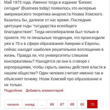
Май 1973 года. Именно тогда в издании “Бизнес
за
сегодня” (Business today) появилось это интервью
этим
скрывается?
американского теоретика-анархиста Ноама Хомского.
Казалось бы, далекое от нас время. Последние
цветущие годы “государства всеобщего
благоденствия”. Тогда неолиберализм был только в
проекте. Но те печальные тенденции, что происходили
уже в 70-х в сфере образования Америки и Европы,
сейчас находит наиболее решительное воплощение в
жизнь. Правда ли, что университеты слишком
консервативны? Находятся ли они в сговоре с
корпорациями, чтобы скрыть законы действия власти в
нашем обществе? Один человек считает именно так и
объясняет почему. Ноам Хомский про образование и
не только.
Подробнее
о
Добавить комментарий
Ноам
Хомский:
начало
назад
…
66
67
68
69
70
«Университеты
и