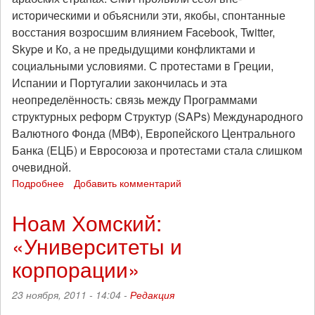
историческими и объяснили эти, якобы, спонтанные
восстания возросшим влиянием Facebook, Twitter,
Skype и Ко, а не предыдущими конфликтами и
социальными условиями. С протестами в Греции,
Испании и Португалии закончилась и эта
неопределённость: связь между Программами
структурных реформ Структур (SAPs) Международного
Валютного Фонда (МВФ), Европейского Центрального
Банка (ЕЦБ) и Евросоюза и протестами стала слишком
очевидной.
Подробнее
о
Добавить комментарий
С
глобальным
Ноам Хомский:
кризисом
«Университеты и
учащаются
восстания
корпорации»
и
бунты:
23 ноября, 2011 - 14:04 -
Редакция
но
что