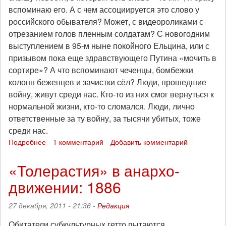
вспоминаю его. А с чем ассоциируется это слово у
российского обывателя? Может, с видеороликами с
отрезанием голов пленным солдатам? С новогодним
выступлением в 95-м ныне покойного Ельцина, или с
призывом пока еще здравствующего Путина «мочить в
сортире»? А что вспоминают чеченцы, бомбежки
колонн беженцев и зачистки сёл? Люди, прошедшие
войну, живут среди нас. Кто-то из них смог вернуться к
нормальной жизни, кто-то сломался. Люди, лично
ответственные за ту войну, за тысячи убитых, тоже
среди нас.
Подробнее
о
1 комментарий
Добавить комментарий
Интервью
с
«Толерастия» в анархо-
ветераном
движении: 1886
Первой
чеченской
войны
27 декабря, 2011 - 21:36 -
Редакция
Обитатели субкультурных гетто пытаются