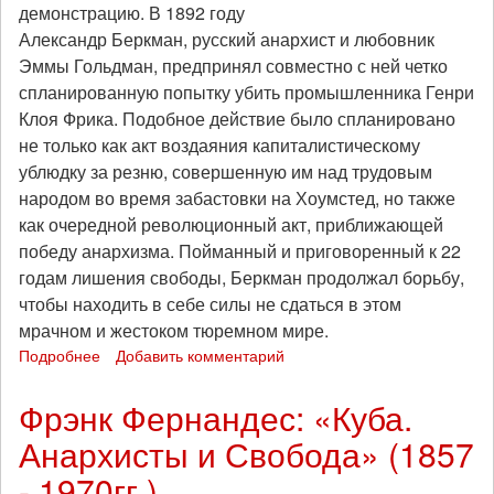
демонстрацию. В 1892 году
1918)»
Александр Беркман, русский анархист и любовник
Эммы Гольдман, предпринял совместно с ней четко
спланированную попытку убить промышленника Генри
Клоя Фрика. Подобное действие было спланировано
не только как акт воздаяния капиталистическому
ублюдку за резню, совершенную им над трудовым
народом во время забастовки на Хоумстед, но также
как очередной революционный акт, приближающей
победу анархизма. Пойманный и приговоренный к 22
годам лишения свободы, Беркман продолжал борьбу,
чтобы находить в себе силы не сдаться в этом
мрачном и жестоком тюремном мире.
Подробнее
о
Добавить комментарий
Тюремные
мемуары
Фрэнк Фернандес: «Куба.
анархиста
Анархисты и Свобода» (1857
Александра
Беркмана
- 1970гг.)