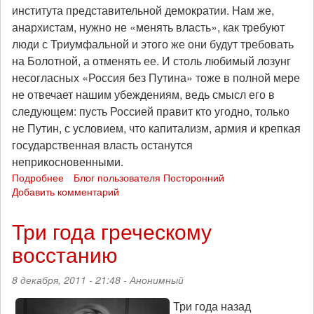
института представительной демократии. Нам же,
анархистам, нужно не «менять власть», как требуют
люди с Триумфальной и этого же они будут требовать
на Болотной, а отменять ее. И столь любимый лозунг
несогласных «Россия без Путина» тоже в полной мере
не отвечает нашим убеждениям, ведь смысл его в
следующем: пусть Россией правит кто угодно, только
не Путин, с условием, что капитализм, армия и крепкая
государственная власть останутся
неприкосновенными.
Подробнее
о
Блог пользователя Посторонний
Добавить комментарий
Не
голосуй,
или
Три года греческому
проиграешь!
восстанию
К
вопросу
об
8 декабря, 2011 - 21:48 -
Анонимный
участии
в
Три года назад