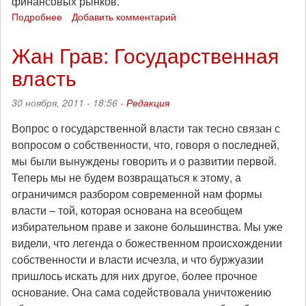
финансовых рынков.
Подробнее
о
Добавить комментарий
Карл-
Хайнц
Жан Грав: Государственная
Рот:
власть
"Китай
-
главный
30 ноября, 2011 - 18:56 -
Редакция
выигравший
в
Вопрос о государственной власти так тесно связан с
ходе
вопросом о собственности, что, говоря о последней,
кризиса?
мы были вынуждены говорить и о развитии первой.
А
Теперь мы не будем возвращаться к этому, а
что
ограничимся разбором современной нам формы
дальше?"
власти – той, которая основана на всеобщем
избирательном праве и законе большинства. Мы уже
видели, что легенда о божественном происхождении
собственности и власти исчезла, и что буржуазии
пришлось искать для них другое, более прочное
основание. Она сама содействовала уничтожению