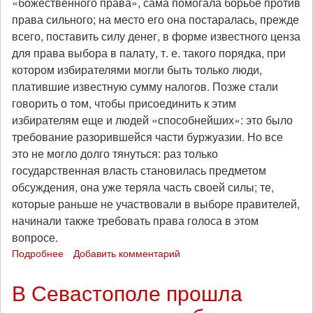
«божественного права», сама помогала борьбе против
права сильного; на место его она постаралась, прежде
всего, поставить силу денег, в форме известного ценза
для права выбора в палату, т. е. такого порядка, при
котором избирателями могли быть только люди,
платившие известную сумму налогов. Позже стали
говорить о том, чтобы присоединить к этим
избирателям еще и людей «способнейших»: это было
требование разорившейся части буржуазии. Но все
это не могло долго тянуться: раз только
государственная власть становилась предметом
обсуждения, она уже теряла часть своей силы; те,
которые раньше не участвовали в выборе правителей,
начинали также требовать права голоса в этом
вопросе.
Подробнее
о
Добавить комментарий
Жан
Грав:
В Севастополе прошла
Государственная
власть