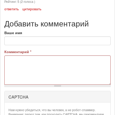
Рейтинг:
5
(
2
голоса )
ответить
цитировать
Добавить комментарий
Ваше имя
Комментарий
*
CAPTCHA
Более
подробная
информация
Нам нужно убедиться, что вы человек, а не робот-спаммер.
о
Внимание: перед тем, как проходить CAPTCHA, мы рекомендуем