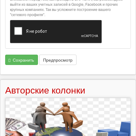
текстовых
выйти из ваших учетных записей в Google, Facebook и прочих
крупных компаниях. Так вы усложните построение вашего
форматах
"сетевого профиля".
Сохранить
Предпросмотр
Авторские колонки