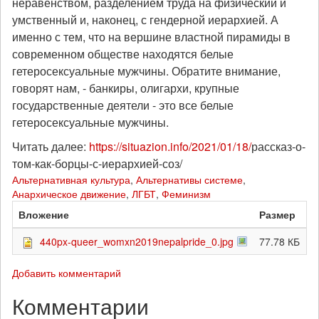
неравенством, разделением труда на физический и
умственный и, наконец, с гендерной иерархией. А
именно с тем, что на вершине властной пирамиды в
современном обществе находятся белые
гетеросексуальные мужчины. Обратите внимание,
говорят нам, - банкиры, олигархи, крупные
государственные деятели - это все белые
гетеросексуальные мужчины.
Читать далее:
https://situazion.info/2021/01/18/
рассказ-о-
том-как-борцы-с-иерархией-соз/
Альтернативная культура
,
Альтернативы системе
,
Анархическое движение
,
ЛГБТ
,
Феминизм
Вложение
Размер
440px-queer_womxn2019nepalpride_0.jpg
77.78 КБ
Добавить комментарий
Комментарии