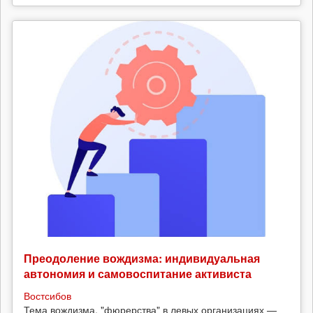
Преодоление вождизма: индивидуальная
автономия и самовоспитание активиста
Востсибов
Тема вождизма, "фюрерства" в левых организациях —