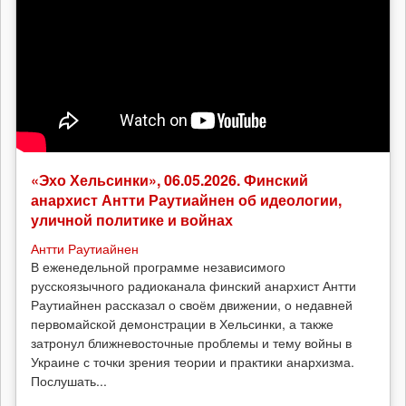
«Эхо Хельсинки», 06.05.2026. Финский
анархист Антти Раутиайнен об идеологии,
уличной политике и войнах
Антти Раутиайнен
В еженедельной программе независимого
русскоязычного радиоканала финский анархист Антти
Раутиайнен рассказал о своём движении, о недавней
первомайской демонстрации в Хельсинки, а также
затронул ближневосточные проблемы и тему войны в
Украине с точки зрения теории и практики анархизма.
Послушать...