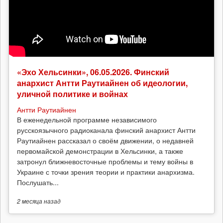
«Эхо Хельсинки», 06.05.2026. Финский
анархист Антти Раутиайнен об идеологии,
уличной политике и войнах
Антти Раутиайнен
В еженедельной программе независимого
русскоязычного радиоканала финский анархист Антти
Раутиайнен рассказал о своём движении, о недавней
первомайской демонстрации в Хельсинки, а также
затронул ближневосточные проблемы и тему войны в
Украине с точки зрения теории и практики анархизма.
Послушать...
2 месяца
назад