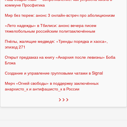
коммуне Просфигика
Мир без тюрем: анонс 3 онлайн-встреч про аболиционизм
«Лето надежды» в Тбилиси: анонс вечера писем
тяжелобольным российским политзаключённым
Пчёлы, жалящие медведя: «Тренды порядка и хаоса»,
эпизод 271
Открыт предзаказ на книгу «Анархия после левизны» Боба
Блэка
Создание и управление групповыми чатами в Signal
Мерч «Огней свободы» в поддержку заключённых
анархисто_к и антифашисто_к в России
> > >