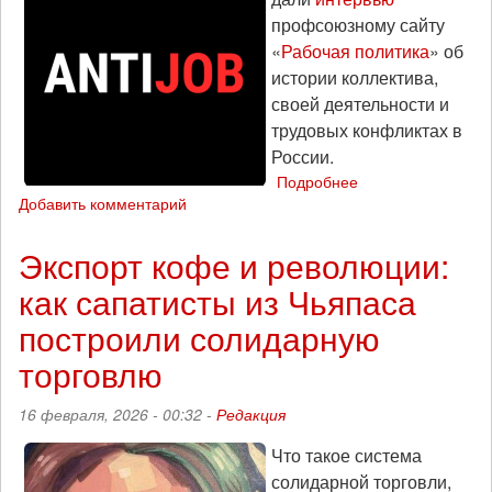
профсоюзному сайту
«
Рабочая политика
» об
истории коллектива,
своей деятельности и
трудовых конфликтах в
России.
Подробнее
о
Добавить комментарий
«Осторожный
профсоюз
лучше
Экспорт кофе и революции:
никакого»:
как сапатисты из Чьяпаса
интервью
с
построили солидарную
участником
проекта
торговлю
Antijob
16 февраля, 2026 - 00:32 -
Редакция
Что такое система
солидарной торговли,