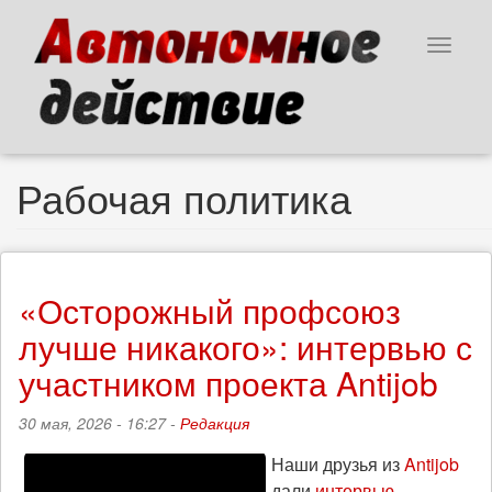
Перейти
к
Toggle
основному
navigat
содержанию
Рабочая политика
«Осторожный профсоюз
лучше никакого»: интервью с
участником проекта Antijob
30 мая, 2026 - 16:27 -
Редакция
Наши друзья из
Antijob
дали
интервью