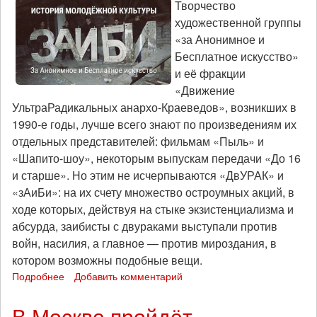
Творчество
художественной группы
«за Анонимное и
Бесплатное искусство»
и её фракции
«Движение
УльтраРадикальных анархо-Краеведов», возникших в
1990‑е годы, лучше всего знают по произведениям их
отдельных представителей: фильмам «Пыль» и
«Шапито-шоу», некоторым выпускам передачи «До 16
и старше». Но этим не исчерпываются «ДвУРАК» и
«зАиБи»: на их счету множество остроумных акций, в
ходе которых, действуя на стыке экзистенциализма и
абсурда, заибисты с двураками выступали против
войн, насилия, а главное — против мироздания, в
котором возможны подобные вещи.
Подробнее
о
Добавить комментарий
Танки
в
В Москве пройдёт