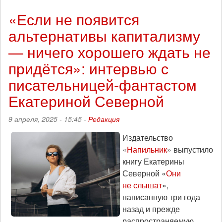
В
Москве
«Если не появится
пройдёт
альтернативы капитализму
вечер
антиутопий
— ничего хорошего ждать не
с
презентацией
придётся»: интервью с
романа
писательницей-фантастом
Екатерины
Северной
Екатериной Северной
«Они
не
9 апреля, 2025 - 15:45 -
Редакция
слышат»
Издательство
«
Напильник
» выпустило
книгу Екатерины
Северной «
Они
не слышат
»,
написанную три года
назад и прежде
распространяемую