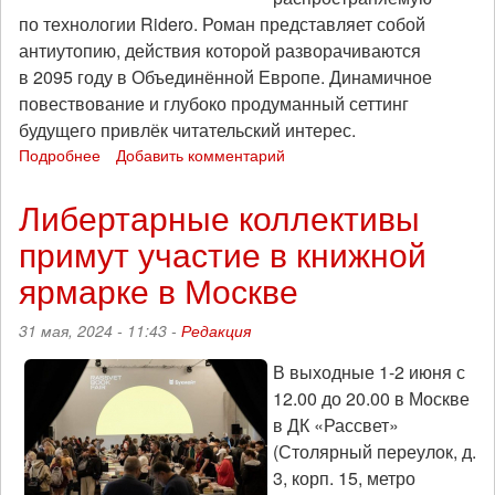
по технологии Ridero. Роман представляет собой
антиутопию, действия которой разворачиваются
в 2095 году в Объединённой Европе. Динамичное
повествование и глубоко продуманный сеттинг
будущего привлёк читательский интерес.
Подробнее
о
Добавить комментарий
«Если
не
Либертарные коллективы
появится
примут участие в книжной
альтернативы
капитализму
ярмарке в Москве
—
ничего
31 мая, 2024 - 11:43 -
Редакция
хорошего
ждать
В выходные 1-2 июня с
не
12.00 до 20.00 в Москве
придётся»:
интервью
в ДК «Рассвет»
с
(Столярный переулок, д.
писательницей-
3, корп. 15, метро
фантастом