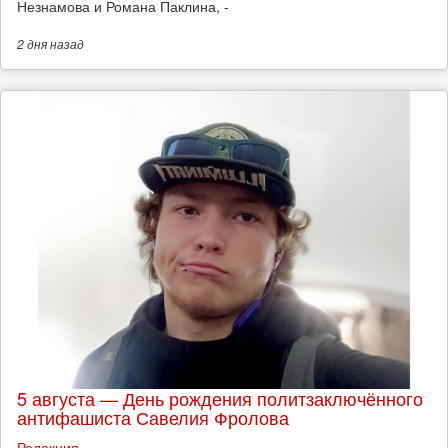
Незнамова и Романа Паклина, -
2 дня
назад
5 августа — День рождения политзаключённого
антифашиста Савелия Фролова
Редакция