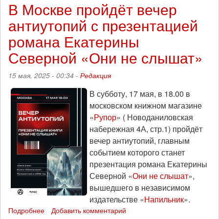
Москве
В Москве пройдёт вечер
пройдёт
антиутопий с презентацией
презентация
книги
романа Екатерины
«Концлагерь
для
Северной «Они не слышат»
динозавров»
15 мая, 2025 - 00:34 -
Редакция
В субботу, 17 мая, в 18.00 в
московском книжном магазине
«
Рупор
» ( Новоданиловская
набережная 4А, стр.1) пройдёт
вечер антиутопий, главным
событием которого станет
презентация романа Екатерины
Северной «
Они не слышат
»,
вышедшего в независимом
издательстве «
Напильник
».
Подробнее
о
Добавить комментарий