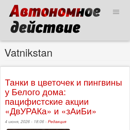
Перейти
к
Toggle
основному
navigat
содержанию
Vatnikstan
Танки в цветочек и пингвины
у Белого дома:
пацифистские акции
«ДвУРАКа» и «зАиБи»
4 июня, 2026 - 18:06 -
Редакция