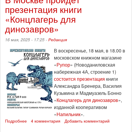
цветочек
презентация книги
и
пингвины
«Концлагерь для
у
Белого
динозавров»
дома:
пацифистские
16 мая, 2025 - 17:25 -
Редакция
акции
«ДвУРАКа»
В воскресенье, 18 мая, в 18.00 в
и
московском книжном магазине
«зАиБи»
«
Рупор
» (Новоданиловская
набережная 4А, строение 1)
состоится презентация
книги
Александра Бренера, Василия
Кузьмина и Мадмуазель Бонно
«
Концлагерь для динозавров
»,
изданной кооперативом
«
Напильник
».
Подробнее
о
4 комментария
Добавить комментарий
В