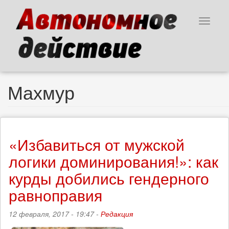
Перейти
к
Toggle
основному
navigat
содержанию
Махмур
«Избавиться от мужской
логики доминирования!»: как
курды добились гендерного
равноправия
12 февраля, 2017 - 19:47 -
Редакция