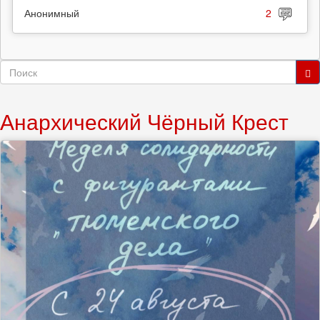
Анонимный
2
Форма
поиска
Поиск
Анархический Чёрный Крест