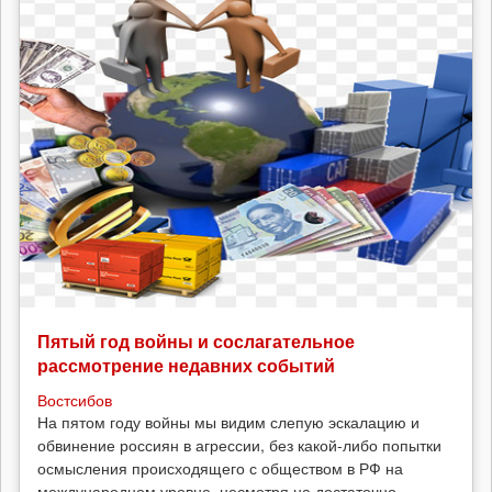
условиях
войны
и
кризиса
Пятый год войны и сослагательное
рассмотрение недавних событий
Востсибов
На пятом году войны мы видим слепую эскалацию и
обвинение россиян в агрессии, без какой-либо попытки
осмысления происходящего с обществом в РФ на
международном уровне, несмотря на достаточно