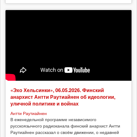
«Эхо Хельсинки», 06.05.2026. Финский
анархист Антти Раутиайнен об идеологии,
уличной политике и войнах
Антти Раутиайнен
В еженедельной программе независимого
русскоязычного радиоканала финский анархист Антти
Раутиайнен рассказал о своём движении, о недавней