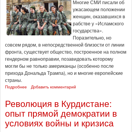
Многие СМИ писали об
ужасающем положении
женщин, оказавшихся в
рабстве у «Исламского
государства».
Поразительно, но
совсем рядом, в непосредственной близости от линии
фронта, существует общество, построенное на полном
гендерном равноправии, позавидовать которому
могли бы не только американцы (особенно после
прихода Дональда Трампа), но и многие европейские
страны.
Подробнее
о
Добавить комментарий
«Избавиться
от
Революция в Курдистане:
мужской
опыт прямой демократии в
логики
доминирования!»:
условиях войны и кризиса
как
курды