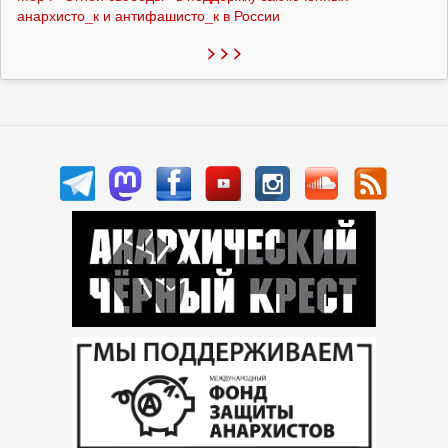
анархисто_к и антифашисто_к в России
> > >