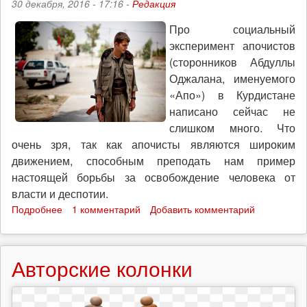
30 декабря, 2016 - 17:16 -
Редакция
добились
гендерного
Про социальный
равноправия
эксперимент апочистов
(сторонников Абдуллы
Оджалана, именуемого
«Апо») в Курдистане
написано сейчас не
слишком много. Что
очень зря, так как апочисты являются широким
движением, способным преподать нам пример
настоящей борьбы за освобождение человека от
власти и деспотии.
Подробнее
о
1 комментарий
Добавить комментарий
Революция
в
Курдистане:
Авторские колонки
опыт
прямой
демократии
в