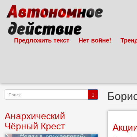
Перейти
к
основному
содержанию
Предложить текст
Нет войне!
Трен
Бори
Форма
поиска
Поиск
Анархический
Чёрный Крест
Акции