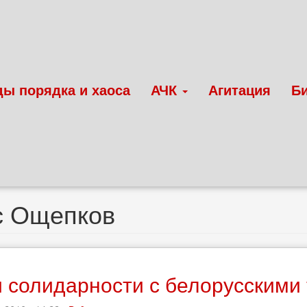
ды порядка и хаоса
АЧК
Агитация
Б
с Ощепков
 солидарности с белорусскими