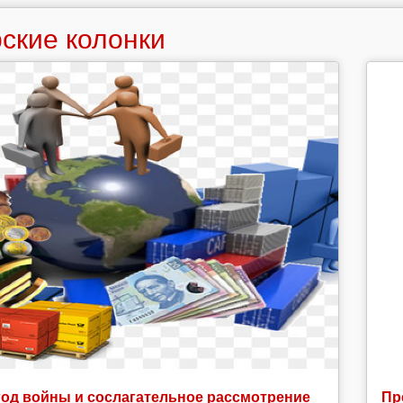
продолжаются,
ские колонки
задержаны
Денис
Быстрик
и
Борис
Ощепков
год войны и сослагательное рассмотрение
Пр