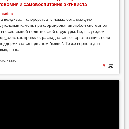
тономия и самовоспитание активиста
тсибов
а вождизма, "фюрерства" в левых организациях —
еугольный камень при формировании любой системной
 внесистемной политической структуры. Ведь с уходом
ер_а/ов, как правило, распадается вся организация, если
поддерживается при этом "извне". То же верно и для
вых, но с...
есяц
назад
8