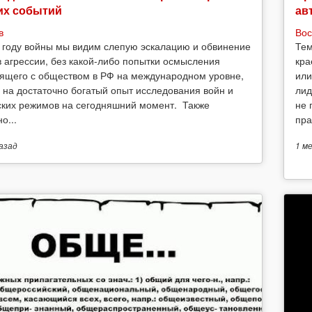
их событий
ав
в
Вос
 году войны мы видим слепую эскалацию и обвинение
Тем
в агрессии, без какой-либо попытки осмысления
кра
ящего с обществом в РФ на международном уровне,
или
 на достаточно богатый опыт исследования войн и
лид
ских режимов на сегодняшний момент. Также
не 
о...
пра
азад
1 м