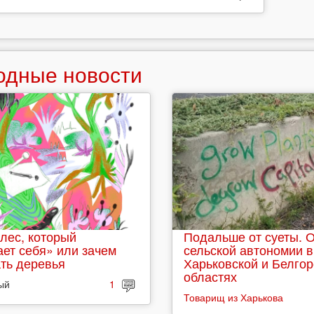
одные новости
лес, который
Подальше от суеты. 
ет себя» или зачем
сельской автономии в
ть деревья
Харьковской и Белго
областях
ый
1
Товарищ из Харькова