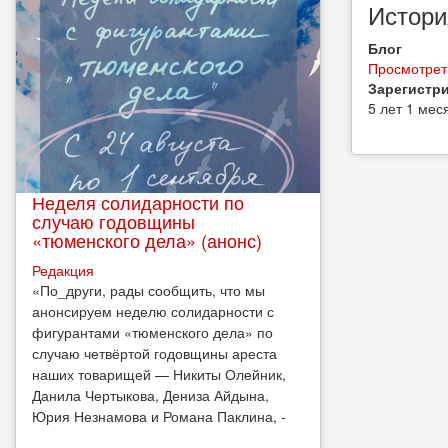
Истори
Блог
Просмотреть
Зарегистри
5 лет 1 мес
Неделя солидарности по
случаю годовщины
«тюменского дела» (анонс)
Редакция
​«По_други, рады сообщить, что мы
анонсируем неделю солидарности с
фигурантами «тюменского дела» по
случаю четвёртой годовщины ареста
наших товарищей — Никиты Олейник,
Данила Чертыкова, Дениза Айдына,
Юрия Незнамова и Романа Паклина, -