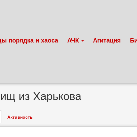
ды порядка и хаоса
АЧК
Агитация
Б
ищ из Харькова
ые
активная
Активность
и
кладка)