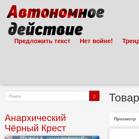
Перейти
к
основному
содержанию
Предложить текст
Нет войне!
Трен
Товар
Форма
поиска
Поиск
Анархический
Главн
Просмотр
(
Чёрный Крест
вкладк
в