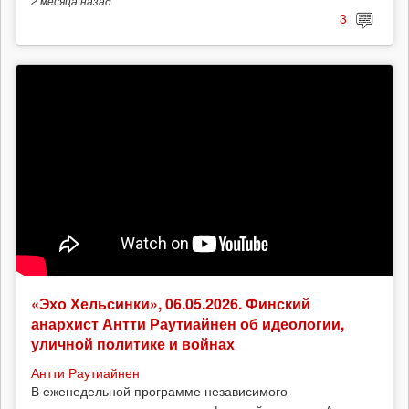
2 месяца
назад
3
«Эхо Хельсинки», 06.05.2026. Финский
анархист Антти Раутиайнен об идеологии,
уличной политике и войнах
Антти Раутиайнен
В еженедельной программе независимого