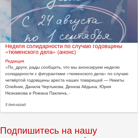
Неделя солидарности по случаю годовщины
«тюменского дела» (анонс)
Редакция
​«По_други, рады сообщить, что мы анонсируем неделю
солидарности с фигурантами «тюменского дела» по случаю
четвёртой годовщины ареста наших товарищей — Никиты
Олейник, Данила Чертыкова, Дениза Айдына, Юрия
Незнамова и Романа Паклина, -
3 дня
назад
Подпишитесь на нашу