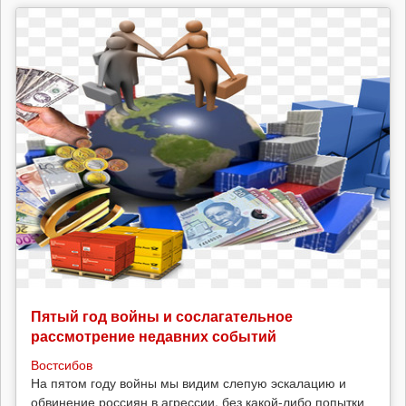
Пятый год войны и сослагательное
рассмотрение недавних событий
Востсибов
На пятом году войны мы видим слепую эскалацию и
обвинение россиян в агрессии, без какой-либо попытки