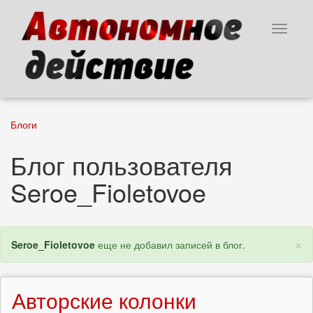
Перейти
к
Toggle
основному
navigat
содержанию
Блоги
Блог пользователя
Seroe_Fioletovoe
×
Статус
Seroe_Fioletovoe
еще не добавил записей в блог.
Авторские колонки