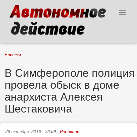
Перейти
к
Toggle
основному
navigat
содержанию
Новости
В Симферополе полиция
провела обыск в доме
анархиста Алексея
Шестаковича
26 октября, 2016 - 23:09 -
Редакция