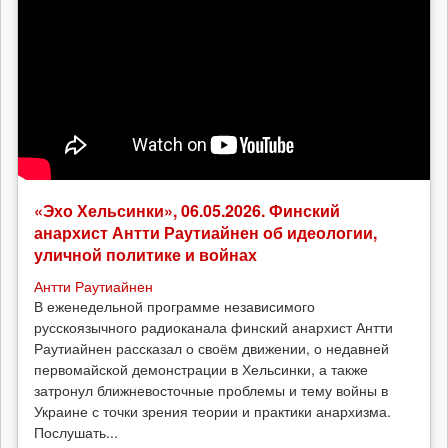
«Эхо Хельсинки», 06.05.2026. Финский
анархист Антти Раутиайнен об идеологии,
уличной политике и войнах
Антти Раутиайнен
В еженедельной программе независимого
русскоязычного радиоканала финский анархист Антти
Раутиайнен рассказал о своём движении, о недавней
первомайской демонстрации в Хельсинки, а также
затронул ближневосточные проблемы и тему войны в
Украине с точки зрения теории и практики анархизма.
Послушать...