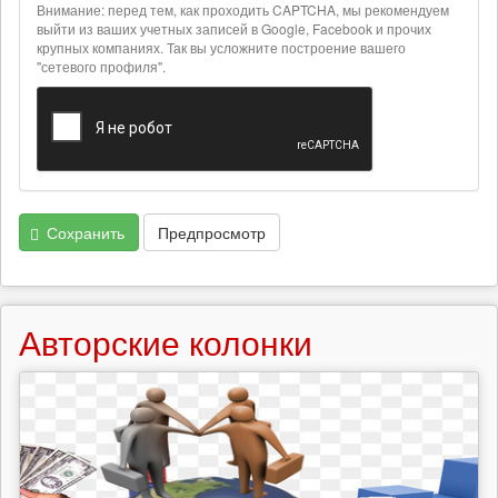
о
Внимание: перед тем, как проходить CAPTCHA, мы рекомендуем
текстовых
выйти из ваших учетных записей в Google, Facebook и прочих
крупных компаниях. Так вы усложните построение вашего
форматах
"сетевого профиля".
Сохранить
Предпросмотр
Авторские колонки