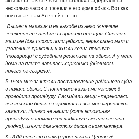
активиста. 26 октября Шестаковича задержали на
несколько часов и провели в его доме обыск. Вот как
описывает сам Алексей все это:
"Вышел в магазин и на выходе из него (в начале
четвертого часа) меня приняли полицаи. Сидели в
машине (два плохих полицейских, через слово мат и
уголовные приколы) и ждали когда приедут
"товарищи" с судебным решением на обыск. А у меня
дома на плите варилась картошка (обошлось -
ничего не сгорело).
В 15:45 мне зачитали постановление районного суда
и начали обыск. С понятыми-казаками человек 8
проводили процедуру. Раскидали вещи - перекопали
все грязное белье и перечитали все мои черновики-
заметки. Ничего не нашли (хотя вспоминая
процедуру понимаю что подкинуть могли все что
угодно), изъяли два жестких диска с компьютера.
К 18:00 отвезли в симферопольский Центр-Э .