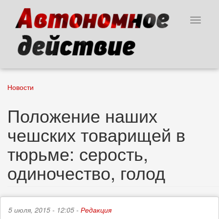
Перейти
к
Toggle
основному
navigat
содержанию
Новости
Положение наших
чешских товарищей в
тюрьме: серость,
одиночество, голод
5 июля, 2015 - 12:05 -
Редакция