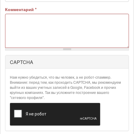
Комментарий
*
CAPTCHA
Более
подробная
информация
Нам нужно убедиться, что вы человек, а не робот-спаммер.
о
Внимание: перед тем, как проходить CAPTCHA, мы рекомендуем
текстовых
выйти из ваших учетных записей в Google, Facebook и прочих
крупных компаниях. Так вы усложните построение вашего
форматах
"сетевого профиля".