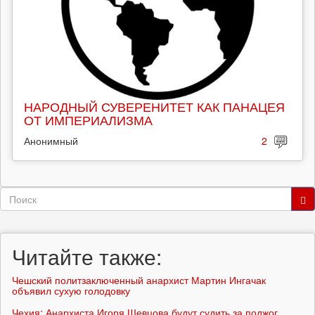
НАРОДНЫЙ СУВЕРЕНИТЕТ КАК ПАНАЦЕЯ
ОТ ИМПЕРИАЛИЗМА
Анонимный
2
Форма
поиска
Поиск
Читайте также:
Чешский политзаключенный анархист Мартин Ингачак
объявил сухую голодовку
Чехия: Анархиста Игоря Шевцова будут судить за поджог