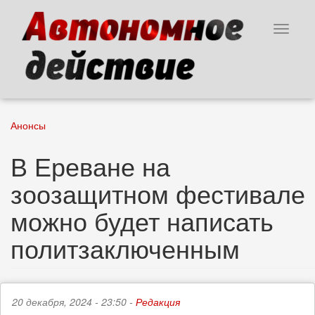
Перейти
к
Toggle
основному
navigat
содержанию
Анонсы
В Ереване на
зоозащитном фестивале
можно будет написать
политзаключенным
20 декабря, 2024 - 23:50 -
Редакция