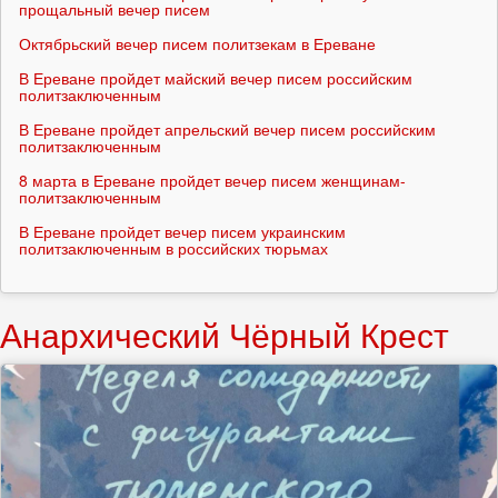
прощальный вечер писем
Октябрьский вечер писем политзекам в Ереване
В Ереване пройдет майский вечер писем российским
политзаключенным
В Ереване пройдет апрельский вечер писем российским
политзаключенным
8 марта в Ереване пройдет вечер писем женщинам-
политзаключенным
В Ереване пройдет вечер писем украинским
политзаключенным в российских тюрьмах
Анархический Чёрный Крест