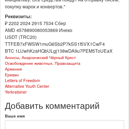
покупку марок и конвертов."
Реквизиты:
₽ 2202 2024 2915 7534 Сбер
AMD 4578890080053869 Инеко
USDT (TRC20)
TTFEB7xFWSW1muG6Sb2P7kSS1f5VX1CwF4
BTC 1LUwhKzaHQbULgj138wDA9u7PEM5ToUEaX
Анонсы
,
Анархический Чёрный Крест
Освобождение животных
,
Правозащита
Армения
Ереван
Letters of Freedom
Alternative Youth Center
Yerkratsiner
Добавить комментарий
Ваше имя