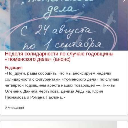
Неделя солидарности по случаю годовщины
«тюменского дела» (анонс)
Редакция
​«По_други, рады сообщить, что мы анонсируем неделю
солидарности с фигурантами «тюменского дела» по случаю
четвёртой годовщины ареста наших товарищей — Никиты
Олейник, Данила Чертыкова, Дениза Айдына, Юрия
Незнамова и Романа Паклина, -
2 дня
назад