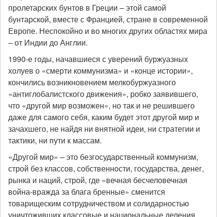
пролетарских бунтов в Греции – этой самой
бунтарской, вместе с Францией, стране в современной
Европе. Неспокойно и во многих других областях мира
– от Индии до Англии.
1990-е годы, начавшиеся с уверений буржуазных
холуев о «смерти коммунизма» и «конце истории»,
кончились возникновением мелкобуржуазного
«антиглобалистского движения», робко заявившего,
что «другой мир возможен», но так и не решившего
даже для самого себя, каким будет этот другой мир и
зачахшего, не найдя ни внятной идеи, ни стратегии и
тактики, ни пути к массам.
«Другой мир» – это безгосударственный коммунизм,
строй без классов, собственности, государства, денег,
рынка и наций, строй, где «вечная бесчеловечная
война-вражда за блага бренные» сменится
товарищеским сотрудничеством и солидарностью
уничтоживших классовые и национальные деления