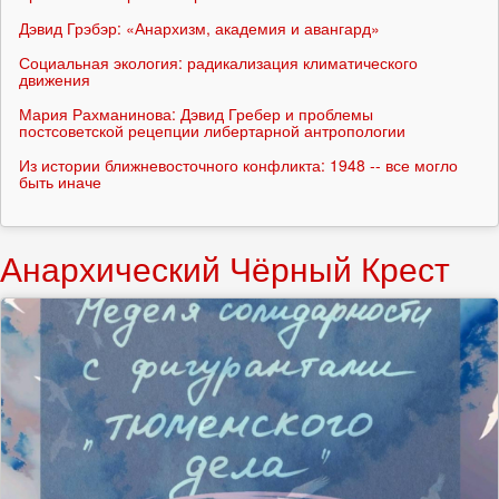
Дэвид Грэбэр: «Анархизм, академия и авангард»
Социальная экология: радикализация климатического
движения
Мария Рахманинова: Дэвид Гребер и проблемы
постсоветской рецепции либертарной антропологии
Из истории ближневосточного конфликта: 1948 -- все могло
быть иначе
Анархический Чёрный Крест