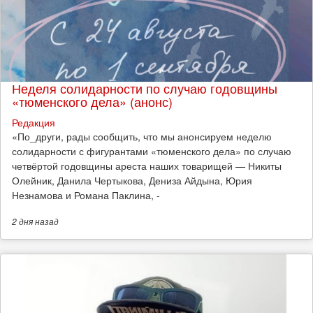
Неделя солидарности по случаю годовщины
«тюменского дела» (анонс)
Редакция
​«По_други, рады сообщить, что мы анонсируем неделю
солидарности с фигурантами «тюменского дела» по случаю
четвёртой годовщины ареста наших товарищей — Никиты
Олейник, Данила Чертыкова, Дениза Айдына, Юрия
Незнамова и Романа Паклина, -
2 дня
назад