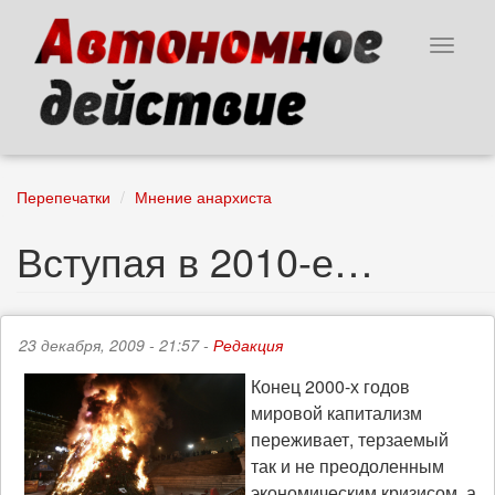
Перейти
к
Toggle
основному
navigat
содержанию
Перепечатки
Мнение анархиста
Вступая в 2010-е…
23 декабря, 2009 - 21:57 -
Редакция
Конец 2000-х годов
мировой капитализм
переживает, терзаемый
так и не преодоленным
экономическим кризисом, а