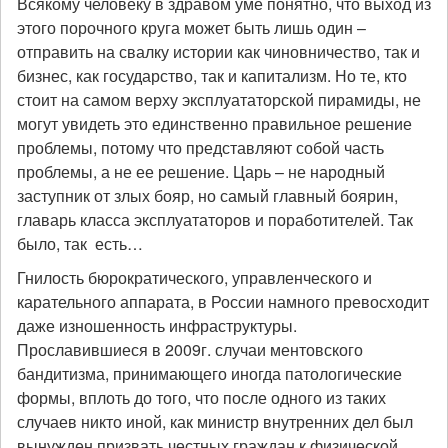
Всякому человеку в здравом уме понятно, что выход из
этого порочного круга может быть лишь один –
отправить на свалку истории как чиновничество, так и
бизнес, как государство, так и капитализм. Но те, кто
стоит на самом верху эксплуататорской пирамиды, не
могут увидеть это единственно правильное решение
проблемы, потому что представляют собой часть
проблемы, а не ее решение. Царь – не народный
заступник от злых бояр, но самый главный боярин,
главарь класса эксплуататоров и поработителей. Так
было, так есть…
Гнилость бюрократического, управленческого и
карательного аппарата, в России намного превосходит
даже изношенность инфраструктуры.
Прославившиеся в 2009г. случаи ментовского
бандитизма, принимающего иногда патологические
формы, вплоть до того, что после одного из таких
случаев никто иной, как министр внутренних дел был
вынужден призвать честных граждан к физической