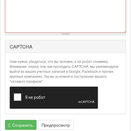
CAPTCHA
Более
подробная
информация
Нам нужно убедиться, что вы человек, а не робот-спаммер.
о
Внимание: перед тем, как проходить CAPTCHA, мы рекомендуем
текстовых
выйти из ваших учетных записей в Google, Facebook и прочих
крупных компаниях. Так вы усложните построение вашего
форматах
"сетевого профиля".
Сохранить
Предпросмотр