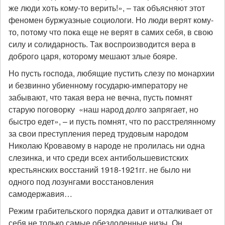
же люди хоть кому-то верить!», – так объясняют этот
феномен буржуазные социологи. Но люди верят кому-
то, потому что пока еще не верят в самих себя, в свою
силу и солидарность. Так воспроизводится вера в
доброго царя, которому мешают злые бояре.
Но пусть господа, любящие пустить слезу по монархии
и безвинно убиенному государю-императору не
забывают, что такая вера не вечна, пусть помнят
старую поговорку «наш народ долго запрягает, но
быстро едет», – и пусть помнят, что по расстрелянному
за свои преступления перед трудовым народом
Николаю Кровавому в народе не пролилась ни одна
слезинка, и что среди всех антибольшевистских
крестьянских восстаний 1918-1921гг. не было ни
одного под лозунгами восстановления
самодержавия…
Режим грабительского порядка давит и отталкивает от
себя не только самые обездоленные низы. Он