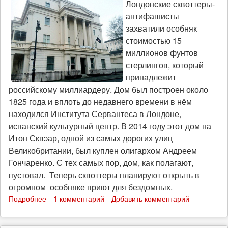
Лондонские сквоттеры-
антифашисты
захватили особняк
стоимостью 15
миллионов фунтов
стерлингов, который
принадлежит
российскому миллиардеру. Дом был построен около
1825 года и вплоть до недавнего времени в нём
находился Института Сервантеса в Лондоне,
испанский культурный центр. В 2014 году этот дом на
Итон Сквэар, одной из самых дорогих улиц
Великобритании, был куплен олигархом Андреем
Гончаренко. С тех самых пор, дом, как полагают,
пустовал. Теперь сквоттеры планируют открыть в
огромном особняке приют для бездомных.
Подробнее
о
1 комментарий
Добавить комментарий
В
особняке