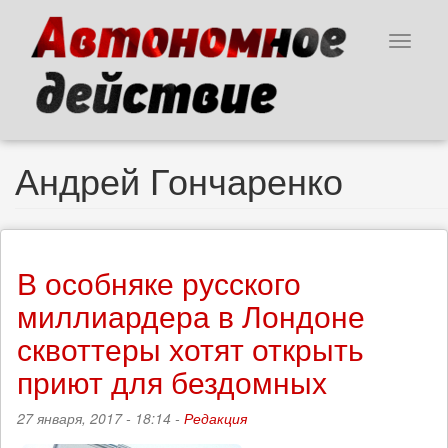
Перейти
к
Toggle
основному
navigat
содержанию
Андрей Гончаренко
В особняке русского
миллиардера в Лондоне
сквоттеры хотят открыть
приют для бездомных
27 января, 2017 - 18:14 -
Редакция