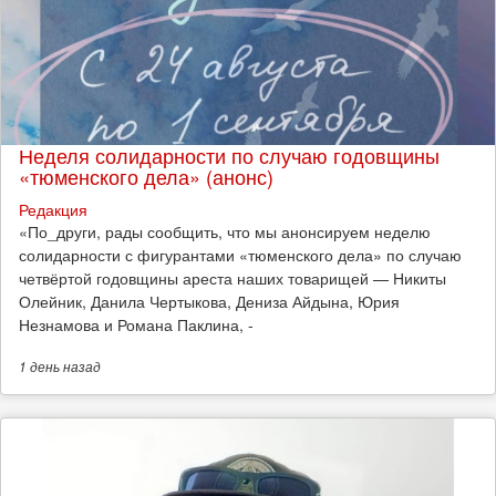
Неделя солидарности по случаю годовщины
«тюменского дела» (анонс)
Редакция
​«По_други, рады сообщить, что мы анонсируем неделю
солидарности с фигурантами «тюменского дела» по случаю
четвёртой годовщины ареста наших товарищей — Никиты
Олейник, Данила Чертыкова, Дениза Айдына, Юрия
Незнамова и Романа Паклина, -
1 день
назад