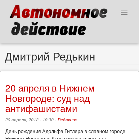
Перейти
к
Toggle
основному
navigat
содержанию
Дмитрий Редькин
20 апреля в Нижнем
Новгороде: суд над
антифашистами
20 апреля, 2012 - 19:30 -
Редакция
День рождения Адольфа Гитлера в славном городе
Нижнем Новгороде был отмечен судом над