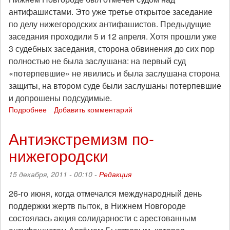
антифашистами. Это уже третье открытое заседание
по делу нижегородских антифашистов. Предыдущие
заседания проходили 5 и 12 апреля. Хотя прошли уже
3 судебных заседания, сторона обвинения до сих пор
полностью не была заслушана: на первый суд
«потерпевшие» не явились и была заслушана сторона
защиты, на втором суде были заслушаны потерпевшие
и допрошены подсудимые.
Подробнее
о
Добавить комментарий
20
апреля
Антиэкстремизм по-
в
нижегородски
Нижнем
Новгороде:
суд
15 декабря, 2011 - 00:10 -
Редакция
над
антифашистами
26-го июня, когда отмечался международный день
поддержки жертв пыток, в Нижнем Новгороде
состоялась акция солидарности с арестованным