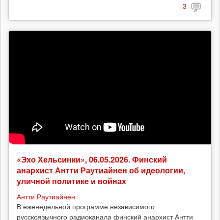
3
«Эхо Хельсинки», 06.05.2026. Финский
анархист Антти Раутиайнен об идеологии,
уличной политике и войнах
Антти Раутиайнен
В еженедельной программе независимого
русскоязычного радиоканала финский анархист Антти