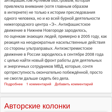
антифашистом Артёмом Быстровым, которая
привлекла внимание (хотя главным образом
в интернете) не только к истории преследования
одного человека, но и ко всей бурной деятельности
нижегородского центра «Э». Антифашистское
движение в Нижнем Новгороде зародилось,
по оценкам знающих людей, примерно в 2005 году, как
реакция на неоднократные насильственные действия
со стороны ультраправых. Антиэкстремистское
движение в России зародилось в сентябре 2008 года
с целью найти новый фронт работы для деятельных
и энергичных сотрудников МВД, которые, сочтя
оргпреступность окончательно побеждённой, просто
не смогли дальше сидеть без дела.
Подробнее
о
1 комментарий
Добавить комментарий
Антиэкстремизм
по-
нижегородски
Авторские колонки