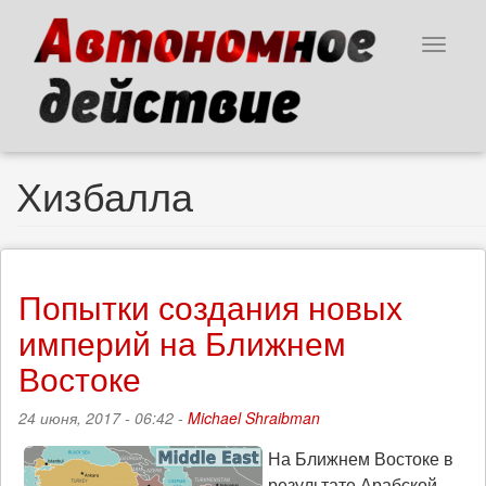
Перейти
к
Toggle
основному
navigat
содержанию
Хизбалла
Попытки создания новых
империй на Ближнем
Востоке
24 июня, 2017 - 06:42 -
Michael Shraibman
На Ближнем Востоке в
результате Арабской