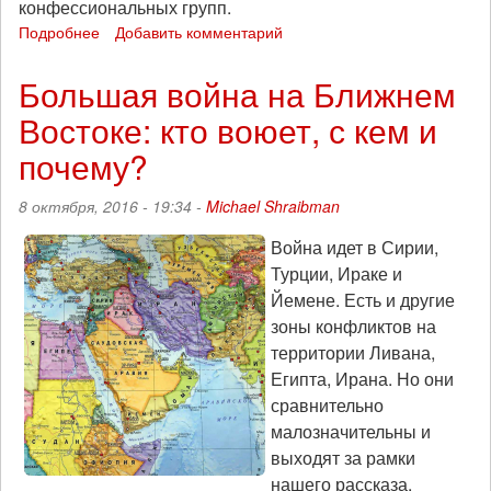
конфессиональных групп.
Подробнее
о
Добавить комментарий
Попытки
создания
Большая война на Ближнем
новых
Востоке: кто воюет, с кем и
империй
на
почему?
Ближнем
Востоке
8 октября, 2016 - 19:34 -
Michael Shraibman
Война идет в Сирии,
Турции, Ираке и
Йемене. Есть и другие
зоны конфликтов на
территории Ливана,
Египта, Ирана. Но они
сравнительно
малозначительны и
выходят за рамки
нашего рассказа.