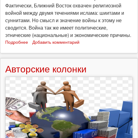
Фактически, Ближний Восток охвачен религиозной
войной между двумя течениями ислама: шиитами и
суннитами. Но смысл и значение войны к этому не
сводится. Война так же имеет политические,
этнические (национальные) и экономические причины.
Подробнее
о
Добавить комментарий
Большая
война
на
Авторские колонки
Ближнем
Востоке:
кто
воюет,
с
кем
и
почему?