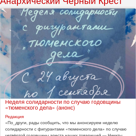
Анархический Чёрный Крест
Неделя солидарности по случаю годовщины
«тюменского дела» (анонс)
Редакция
​«По_други, рады сообщить, что мы анонсируем неделю
солидарности с фигурантами «тюменского дела» по случаю
четвёртой годовщины ареста наших товарищей — Никиты