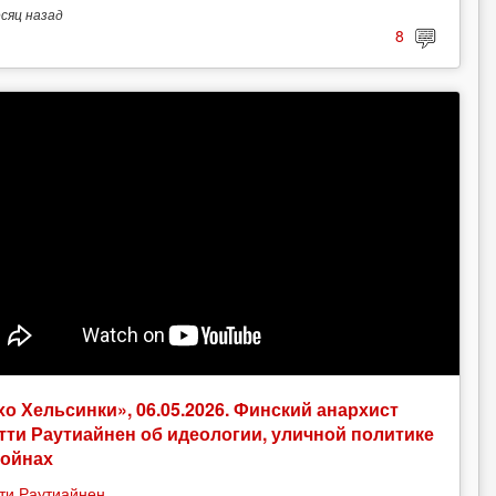
есяц
назад
8
хо Хельсинки», 06.05.2026. Финский анархист
тти Раутиайнен об идеологии, уличной политике
войнах
ти Раутиайнен