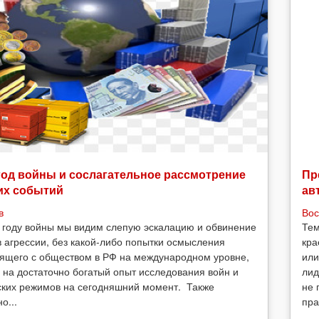
год войны и сослагательное рассмотрение
Пр
их событий
ав
в
Вос
 году войны мы видим слепую эскалацию и обвинение
Тем
в агрессии, без какой-либо попытки осмысления
кра
ящего с обществом в РФ на международном уровне,
или
 на достаточно богатый опыт исследования войн и
лид
ских режимов на сегодняшний момент. Также
не 
о...
пра