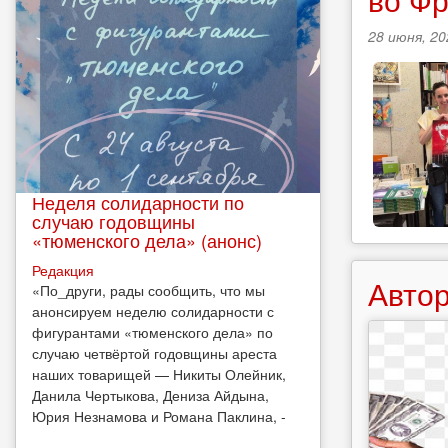
28 июня, 20
Неделя солидарности по
случаю годовщины
«тюменского дела» (анонс)
Редакция
Автор
​«По_други, рады сообщить, что мы
анонсируем неделю солидарности с
фигурантами «тюменского дела» по
случаю четвёртой годовщины ареста
наших товарищей — Никиты Олейник,
Данила Чертыкова, Дениза Айдына,
Юрия Незнамова и Романа Паклина, -