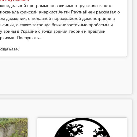
женедельной программе независимого русскоязычного
иоканала финский анархист Антти Раутиайнен рассказал о
ём движении, о недавней первомайской демонстрации в
ьсинки, а также затронул ближневосточные проблемы и
у войны в Украине с точки зрения теории и практики
рхизма. Послушать...
есяца
назад