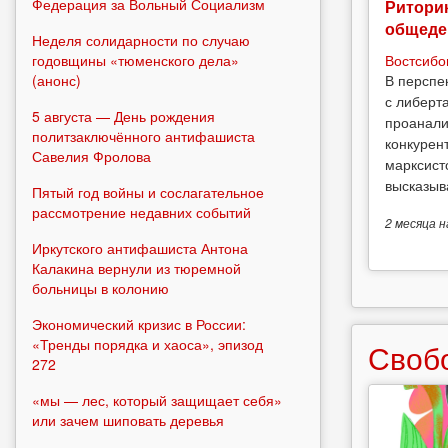
Федерация за Вольный Социализм
Риторик
общеде
Неделя солидарности по случаю
годовщины «тюменского дела»
Востсибо
(анонс)
В перспе
с либерт
5 августа — День рождения
проанали
политзаключённого антифашиста
конкурен
Савелия Фролова
марксист
высказыв
Пятый год войны и сослагательное
рассмотрение недавних событий
2 месяца
н
Иркутского антифашиста Антона
Калакина вернули из тюремной
больницы в колонию
Экономический кризис в России:
«Тренды порядка и хаоса», эпизод
Своб
272
«мы — лес, который защищает себя»
или зачем шиповать деревья