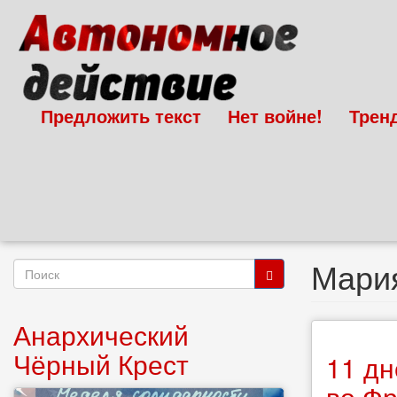
Перейти
к
основному
содержанию
Предложить текст
Нет войне!
Трен
Мария
Форма
поиска
Поиск
Анархический
Чёрный Крест
11 дн
во Ф