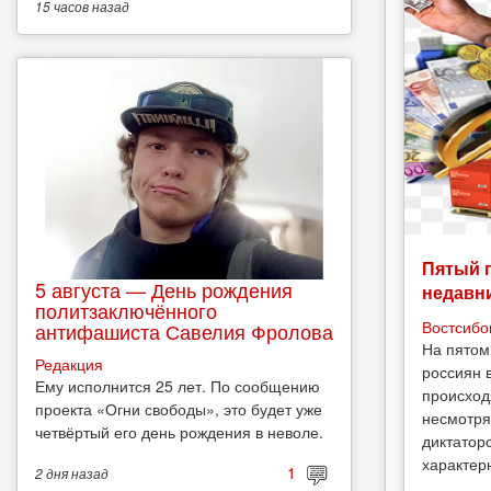
15 часов
назад
Пятый 
5 августа — День рождения
недавн
политзаключённого
Востсибо
антифашиста Савелия Фролова
На пятом
Редакция
россиян 
Ему исполнится 25 лет. По сообщению
происход
проекта «Огни свободы», это будет уже
несмотря
четвёртый его день рождения в неволе.
диктатор
характерн
1
2 дня
назад