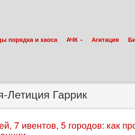
ды порядка и хаоса
АЧК
Агитация
Б
-Летиция Гаррик
ей, 7 ивентов, 5 городов: как 
ранции