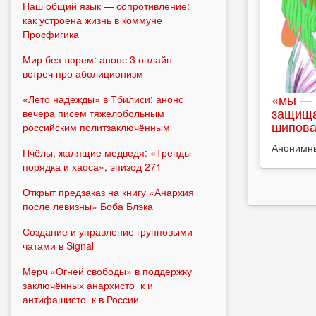
Наш общий язык — сопротивление:
как устроена жизнь в коммуне
Просфигика
Мир без тюрем: анонс 3 онлайн-
встреч про аболиционизм
«мы — 
«Лето надежды» в Тбилиси: анонс
защища
вечера писем тяжелобольным
шипова
российским политзаключённым
Анонимн
Пчёлы, жалящие медведя: «Тренды
порядка и хаоса», эпизод 271
Открыт предзаказ на книгу «Анархия
после левизны» Боба Блэка
Создание и управление групповыми
чатами в Signal
Мерч «Огней свободы» в поддержку
заключённых анархисто_к и
антифашисто_к в России