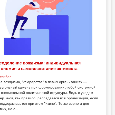
еодоление вождизма: индивидуальная
тономия и самовоспитание активиста
тсибов
а вождизма, "фюрерства" в левых организациях —
еугольный камень при формировании любой системной
 внесистемной политической структуры. Ведь с уходом
ер_а/ов, как правило, распадается вся организация, если
поддерживается при этом "извне". То же верно и для
вых, но с...