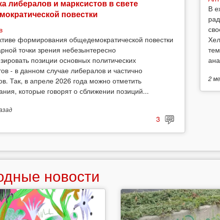
а либералов и марксистов в свете
В е
мократической повестки
рад
сво
в
Хел
ктиве формирования общедемократической повестки
тем
арной точки зрения небезынтересно
ана
зировать позиции основных политических
тов - в данном случае либералов и частично
2 м
ов. Так, в апреле 2026 года можно отметить
ания, которые говорят о сближении позиций...
азад
3
одные новости