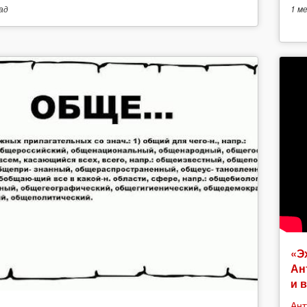
ад
1 м
«Э
Ан
и 
Ант