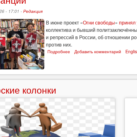
26 - 17:01 -
Редакция
В июне проект «
Огни свободы
»
принял 
коллектива и бывший политзаключённ
и репрессий в России, об отношении ро
против них.
Подробнее
о
Добавить комментарий
Engli
11
дней,
7
ивентов,
5
ские колонки
городов:
как
прошёл
тур
«Огней
свободы»
во
Франции