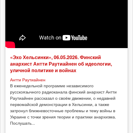
«Эхо Хельсинки», 06.05.2026. Финский
анархист Антти Раутиайнен об идеологии,
уличной политике и войнах
Антти Раутиайнен
В еженедельной программе независимого
русскоязычного радиоканала финский анархист Антти
Раутиайнен рассказал о своём движении, о недавней
первомайской демонстрации в Хельсинки, а также
затронул ближневосточные проблемы и тему войны в
Украине с точки зрения теории и практики анархизма.
Послушать...