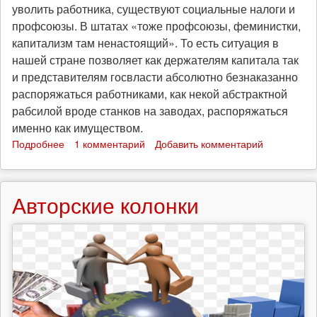
уволить работника, существуют социальные налоги и
профсоюзы. В штатах «тоже профсоюзы, феминистки,
капитализм там ненастоящий». То есть ситуация в
нашей стране позволяет как держателям капитала так
и представителям госвласти абсолютно безнаказанно
распоряжаться работниками, как некой абстрактной
рабсилой вроде станков на заводах, распоряжаться
именно как имуществом.
Подробнее
о
1 комментарий
Добавить комментарий
Маски
скинуты
-
Авторские колонки
капиталист
открыто
говорит,
что
чем
циничнее
и
бесчеловечнее
капитализм,