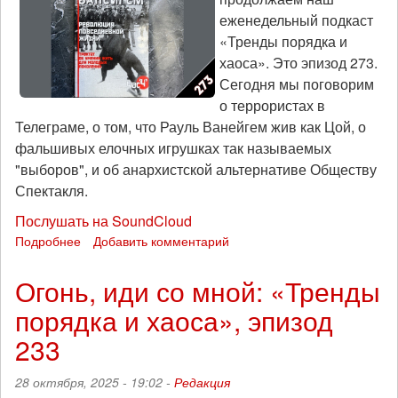
еженедельный подкаст
«Тренды порядка и
хаоса». Это эпизод 273.
Сегодня мы поговорим
о террористах в
Телеграме, о том, что Рауль Ванейгем жив как Цой, о
фальшивых елочных игрушках так называемых
"выборов", и об анархистской альтернативе Обществу
Спектакля.
Послушать на SoundCloud
Подробнее
о
Добавить комментарий
Фальшивые
елочные
Огонь, иди со мной: «Тренды
игрушки:
порядка и хаоса», эпизод
«Тренды
порядка
233
и
хаоса»,
28 октября, 2025 - 19:02 -
Редакция
эпизод