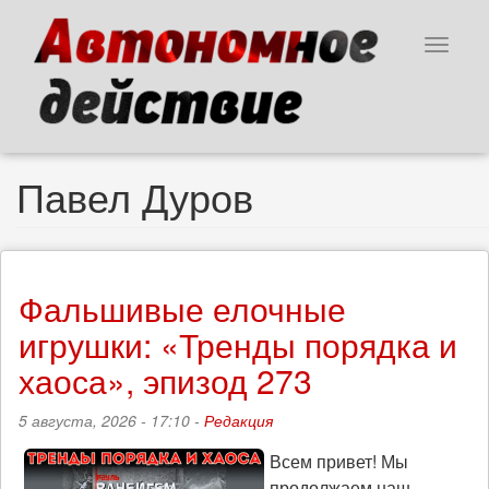
Перейти
к
Toggle
основному
navigat
содержанию
Павел Дуров
Фальшивые елочные
игрушки: «Тренды порядка и
хаоса», эпизод 273
5 августа, 2026 - 17:10 -
Редакция
Всем привет! Мы
продолжаем наш