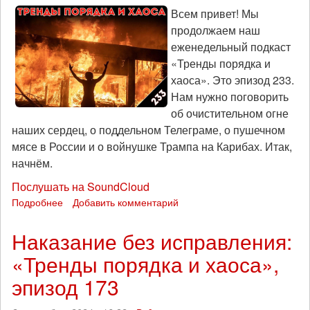
273
Всем привет! Мы
продолжаем наш
еженедельный подкаст
«Тренды порядка и
хаоса». Это эпизод 233.
Нам нужно поговорить
об очистительном огне
наших сердец, о поддельном Телеграме, о пушечном
мясе в России и о войнушке Трампа на Карибах. Итак,
начнём.
Послушать на SoundCloud
Подробнее
о
Добавить комментарий
Огонь,
иди
Наказание без исправления:
со
«Тренды порядка и хаоса»,
мной:
«Тренды
эпизод 173
порядка
и