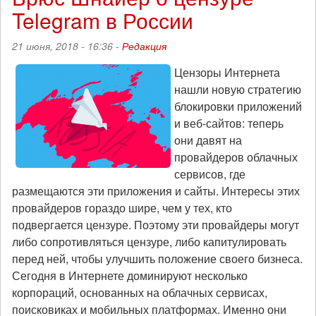
Telegram в России
российские
выборы:
«Тренды
21 июня, 2018 - 16:36 -
Редакция
порядка
и
Цензоры Интернета
хаоса»,
нашли новую стратегию
эпизод
блокировки приложений
21
и веб-сайтов: теперь
(18
они давят на
сентября
2021)
провайдеров облачных
сервисов, где
размещаются эти приложения и сайты. Интересы этих
провайдеров гораздо шире, чем у тех, кто
подвергается цензуре. Поэтому эти провайдеры могут
либо сопротивляться цензуре, либо капитулировать
перед ней, чтобы улучшить положение своего бизнеса.
Сегодня в Интернете доминируют несколько
корпораций, основанных на облачных сервисах,
поисковиках и мобильных платформах. Именно они