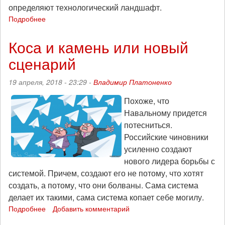
определяют технологический ландшафт.
Подробнее
о
Брюс
Шнайер
Коса и камень или новый
о
сценарий
цензуре
Telegram
в
19 апреля, 2018 - 23:29 -
Владимир Платоненко
России
Похоже, что
Навальному придется
потесниться.
Российские чиновники
усиленно создают
нового лидера борьбы с
системой. Причем, создают его не потому, что хотят
создать, а потому, что они болваны. Сама система
делает их такими, сама система копает себе могилу.
Подробнее
о
Добавить комментарий
Коса