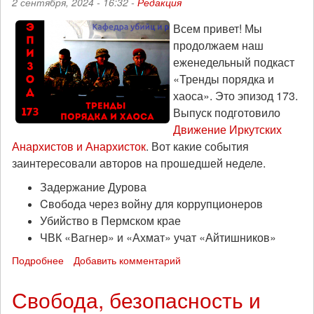
2 сентября, 2024 - 16:32 -
Редакция
хаоса»,
эпизод
Всем привет! Мы
233
продолжаем наш
еженедельный подкаст
«Тренды порядка и
хаоса». Это эпизод 173.
Выпуск подготовило
Движение Иркутских
Анархистов и Анархисток
. Вот какие события
заинтересовали авторов на прошедшей неделе.
Задержание Дурова
Cвобода через войну для коррупционеров
Убийство в Пермском крае
ЧВК «Вагнер» и «Ахмат» учат «Айтишников»
Подробнее
о
Добавить комментарий
Наказание
без
Свобода, безопасность и
исправления: