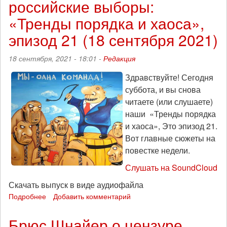
российские выборы:
«Тренды
порядка
«Тренды порядка и хаоса»,
и
хаоса»,
эпизод 21 (18 сентября 2021)
эпизод
173
18 сентября, 2021 - 18:01 -
Редакция
Здравствуйте! Сегодня
суббота, и вы снова
читаете (или слушаете)
наши «Тренды порядка
и хаоса», Это эпизод 21.
Вот главные сюжеты на
повестке недели.
Слушать на SoundCloud
Скачать выпуск в виде аудиофайла
Подробнее
о
Добавить комментарий
Свобода,
безопасность
Брюс Шнайер о цензуре
и