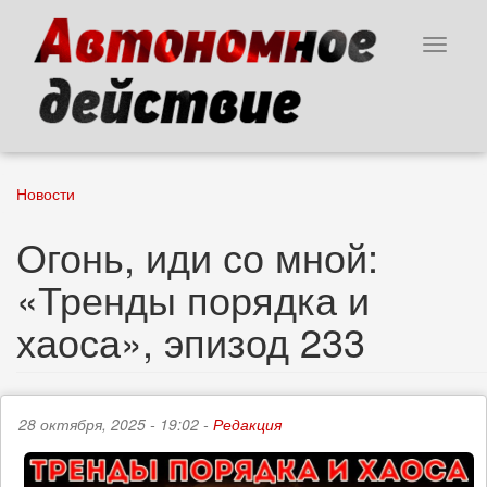
Перейти
к
Toggle
основному
navigat
содержанию
Новости
Огонь, иди со мной:
«Тренды порядка и
хаоса», эпизод 233
28 октября, 2025 - 19:02 -
Редакция