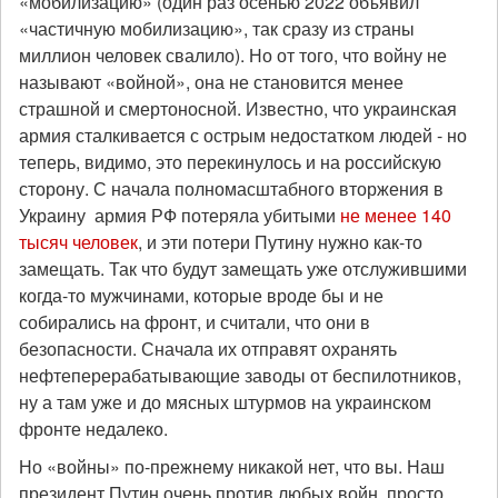
«мобилизацию» (один раз осенью 2022 объявил
«частичную мобилизацию», так сразу из страны
миллион человек свалило). Но от того, что войну не
называют «войной», она не становится менее
страшной и смертоносной. Известно, что украинская
армия сталкивается с острым недостатком людей - но
теперь, видимо, это перекинулось и на российскую
сторону. С начала полномасштабного вторжения в
Украину армия РФ потеряла убитыми
не менее 140
тысяч человек
, и эти потери Путину нужно как-то
замещать. Так что будут замещать уже отслужившими
когда-то мужчинами, которые вроде бы и не
собирались на фронт, и считали, что они в
безопасности. Сначала их отправят охранять
нефтеперерабатывающие заводы от беспилотников,
ну а там уже и до мясных штурмов на украинском
фронте недалеко.
Но «войны» по-прежнему никакой нет, что вы. Наш
президент Путин очень против любых войн, просто