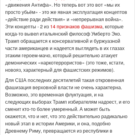
«движения Антифа». Но теперь вот это вот «мы их
просто убьём» - это же явная эксплуатация концептов
«действие ради действия» и «непрерывная война».
Эти концепты - 2 из
14 признаков фашизма
, которые
когда-то вывел итальянский философ Умберто Эко.
Трамп обращается к консервативной и буржуазной
части американцев и надеется выглядеть в их глазах
этаким героем-мачо, который решительно атакует
демонических «наркотеррористов» (это тоже, кстати,
новояз, характерный для фашистских режимов).
Для США последних десятилетий такая откровенная
фашизация верховной власти не очень характерна.
Возможно, это временная флуктуация, и на
следующих выборах Трамп избирателям надоест, и его
сменит кто-то более умеренный. А может быть
окажется, что и нет, что это действительно радикально
новый этап в истории Америки, и она, подобно
Древнему Риму, превращается из республики в