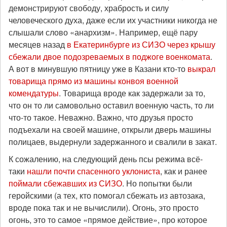
демонстрируют свободу, храбрость и силу
человеческого духа, даже если их участники никогда не
слышали слово «анархизм». Например, ещё пару
месяцев назад
в Екатеринбурге из СИЗО через крышу
сбежали двое подозреваемых в поджоге военкомата
.
А вот в минувшую пятницу уже в Казани кто-то
выкрал
товарища прямо из машины конвоя военной
комендатуры
. Товарища вроде как задержали за то,
что он то ли самовольно оставил военную часть, то ли
что-то такое. Неважно. Важно, что друзья просто
подъехали на своей машине, открыли дверь машины
полицаев, выдернули задержанного и свалили в закат.
К сожалению, на следующий день псы режима всё-
таки
нашли почти спасенного уклониста
, как и ранее
поймали сбежавших из СИЗО
. Но попытки были
геройскими (а тех, кто помогал сбежать из автозака,
вроде пока так и не вычислили). Огонь, это просто
огонь, это то самое «прямое действие», про которое