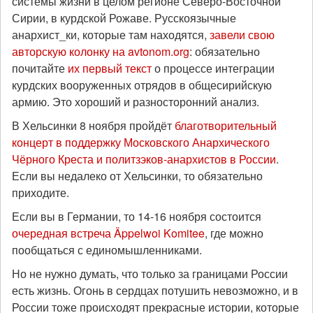
системы жизни в целом регионе Северо-Восточной
Сирии, в курдской Рожаве. Русскоязычные
анархист_ки, которые там находятся,
завели свою
авторскую колонку на avtonom.org
: обязательно
почитайте
их первый текст
о процессе интеграции
курдских вооруженных отрядов в общесирийскую
армию. Это хороший и разносторонний анализ.
В Хельсинки 8 ноября пройдёт
благотворительный
концерт в поддержку Московского Анархического
Чёрного Креста и политзэков-анархистов в России
.
Если вы недалеко от Хельсинки, то обязательно
приходите.
Если вы в Германии, то 14-16 ноября состоится
очередная встреча Äppelwoi Komitee
, где можно
пообщаться с единомышленниками.
Но не нужно думать, что только за границами России
есть жизнь. Огонь в сердцах потушить невозможно, и в
России тоже происходят прекрасные истории, которые