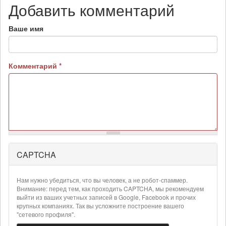
Добавить комментарий
Ваше имя
Комментарий
*
CAPTCHA
Более
подробная
информация
Нам нужно убедиться, что вы человек, а не робот-спаммер.
о
Внимание: перед тем, как проходить CAPTCHA, мы рекомендуем
текстовых
выйти из ваших учетных записей в Google, Facebook и прочих
крупных компаниях. Так вы усложните построение вашего
форматах
"сетевого профиля".