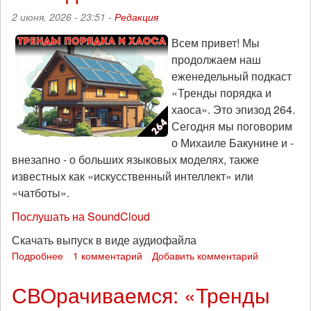
«ДвУРАКа»
2 июня, 2026 - 23:51 -
Редакция
и
«зАиБи»
Всем привет! Мы
продолжаем наш
еженедельный подкаст
«Тренды порядка и
хаоса». Это эпизод 264.
Сегодня мы поговорим
о Михаиле Бакунине и -
внезапно - о больших языковых моделях, также
известных как «искусственный интеллект» или
«чатботы».
Послушать на SoundCloud
Скачать выпуск в виде аудиофайла
Подробнее
о
1 комментарий
Добавить комментарий
Анархисты
и
СВОрачиваемся: «Тренды
так