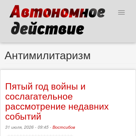
Перейти
к
Toggle
основному
navigat
содержанию
Антимилитаризм
Пятый год войны и
сослагательное
рассмотрение недавних
событий
31 июля, 2026 - 09:45 -
Востсибов