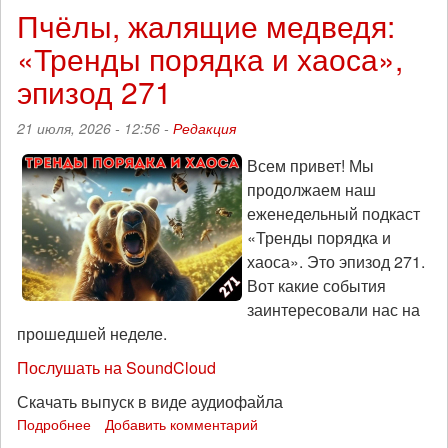
кризис
Пчёлы, жалящие медведя:
в
«Тренды порядка и хаоса»,
России:
«Тренды
эпизод 271
порядка
и
21 июля, 2026 - 12:56 -
Редакция
хаоса»,
эпизод
Всем привет! Мы
272
продолжаем наш
еженедельный подкаст
«Тренды порядка и
хаоса». Это эпизод 271.
Вот какие события
заинтересовали нас на
прошедшей неделе.
Послушать на SoundCloud
Скачать выпуск в виде аудиофайла
Подробнее
о
Добавить комментарий
Пчёлы,