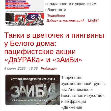
солидарности с украинским
обществом.
Подробнее
о
Добавить комментарий
Заключенные
English
анархист_ки
в
Танки в цветочек и пингвины
России
у Белого дома:
и
война
пацифистские акции
в
Украине:
«ДвУРАКа» и «зАиБи»
анонс
мероприятий
4 июня, 2026 - 18:06 -
Редакция
во
Франции
Творчество
художественной группы
«за Анонимное и
Бесплатное искусство»
и её фракции
«Движение