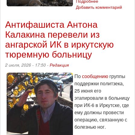
Подробнее
о
Добавить комментарий
Из
Сирии
—
Антифашиста Антона
всему
Калакина перевели из
миру:
на
ангарской ИК в иркутскую
волне
неоконченной
тюремную больницу
революции
сирийцы
2 июля, 2026 - 17:50 -
Редакция
присоединяются
к
По
сообщению
группы
Международному
поддержки политзека,
месяцу
25 июня его
солидарности
этапировали в больницу
и
просвещения
при ИК-6 в Иркутске, где
ему должны провести
операцию, связанную с
болезнью ног.