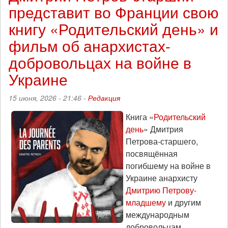
представит во Франции свою
порядка
и
книгу «Родительский день» и
хаоса»,
эпизод
фильм об анархистах-
266
добровольцах на войне в
Украине
15 июня, 2026 - 21:46 -
Редакция
Книга «
Родительский
день
» Дмитрия
Петрова-старшего,
посвящённая
погибшему на войне в
Украине анархисту
Дмитрию Петрову-
младшему
и другим
международным
добровольцам,