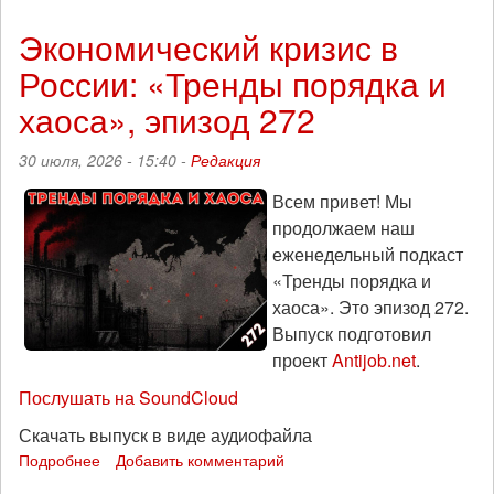
Пятый
год
Экономический кризис в
войны
России: «Тренды порядка и
и
сослагательное
хаоса», эпизод 272
рассмотрение
недавних
30 июля, 2026 - 15:40 -
Редакция
событий
Всем привет! Мы
продолжаем наш
еженедельный подкаст
«Тренды порядка и
хаоса». Это эпизод 272.
Выпуск подготовил
проект
Antijob.net
.
Послушать на SoundCloud
Скачать выпуск в виде аудиофайла
Подробнее
о
Добавить комментарий
Экономический