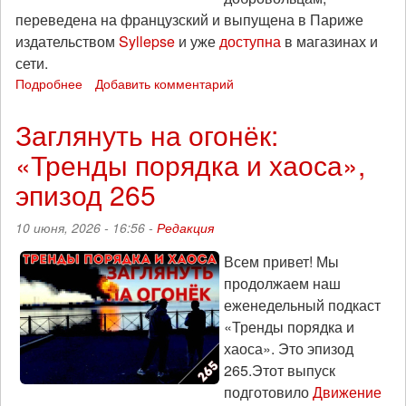
переведена на французский и выпущена в Париже
издательством
Syllepse
и уже
доступна
в магазинах и
сети.
Подробнее
о
Добавить комментарий
Дмитрий
Петров-
Заглянуть на огонёк:
старший
«Тренды порядка и хаоса»,
представит
во
эпизод 265
Франции
свою
10 июня, 2026 - 16:56 -
Редакция
книгу
«Родительский
Всем привет! Мы
день»
продолжаем наш
и
фильм
еженедельный подкаст
об
«Тренды порядка и
анархистах-
хаоса». Это эпизод
добровольцах
265.Этот выпуск
на
подготовило
Движение
войне