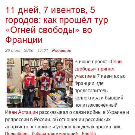
без
11 дней, 7 ивентов, 5
границ:
городов: как прошёл тур
«Тренды
порядка
«Огней свободы» во
и
хаоса»,
Франции
эпизод
268
28 июня, 2026 - 17:01 -
Редакция
В июне проект «
Огни
свободы
»
принял
участие
в 7 ивентах во
Франции, где
представитель
коллектива и бывший
политзаключённый
Иван Асташин
рассказывал о связи войны в Украине и
репрессий в России, об отношении российских
анархисто_к к войне и уголовных делах против них.
Подробнее
о
Добавить комментарий
English