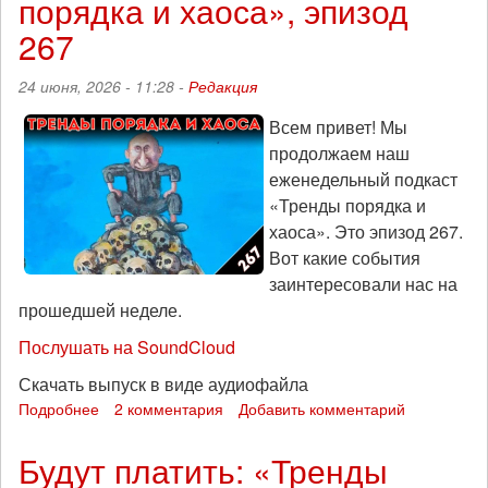
порядка и хаоса», эпизод
по
делу
267
Руслана
Сидики
24 июня, 2026 - 11:28 -
Редакция
Всем привет! Мы
продолжаем наш
еженедельный подкаст
«Тренды порядка и
хаоса». Это эпизод 267.
Вот какие события
заинтересовали нас на
прошедшей неделе.
Послушать на SoundCloud
Скачать выпуск в виде аудиофайла
Подробнее
о
2 комментария
Добавить комментарий
Крышу
снесло:
Будут платить: «Тренды
«Тренды