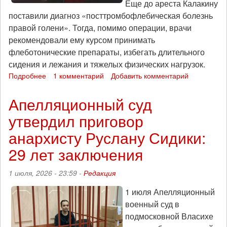
Еще до ареста Калакину
поставили диагноз «посттромбофлебическая болезнь
правой голени». Тогда, помимо операции, врачи
рекомендовали ему курсом принимать
флеботонические препараты, избегать длительного
сидения и лежания и тяжелых физических нагрузок.
Подробнее
о
1 комментарий
Добавить комментарий
Антифашиста
Антона
Апелляционный суд
Калакина
утвердил приговор
перевели
из
анархисту Руслану Сидики:
ангарской
ИК
29 лет заключения
в
иркутскую
1 июля, 2026 - 23:59 -
Редакция
тюремную
больницу
1 июля Апелляционный
военный суд в
подмосковной Власихе