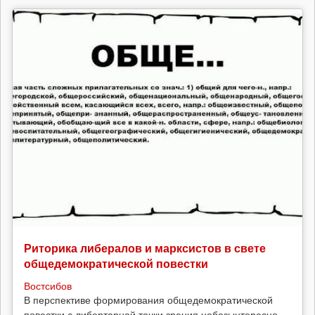
Риторика либералов и марксистов в свете
общедемократической повестки
Востсибов
В перспективе формирования общедемократической
повестки с либертарной точки зрения небезынтересно