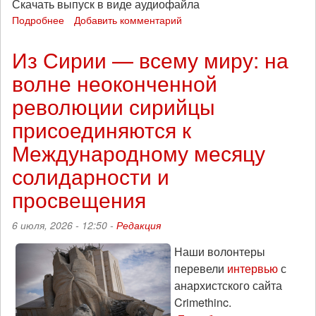
Скачать выпуск в виде аудиофайла
Подробнее
о
Добавить комментарий
Инструкция
по
Из Сирии — всему миру: на
выживанию:
волне неоконченной
«Тренды
порядка
революции сирийцы
и
хаоса»,
присоединяются к
эпизод
Международному месяцу
269
солидарности и
просвещения
6 июля, 2026 - 12:50 -
Редакция
Наши волонтеры
перевели
интервью
с
анархистского сайта
Crimethinc.