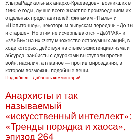
УльтраРадикальных анархо-Краеведов», возникших в
1990‑е годы, лучше всего знают по произведениям их
отдельных представителей: фильмам «Пыль» и
«Шапито-шоу», некоторым выпускам передачи «До 16
и старше». Но этим не исчерпываются «ДвУРАК» и
«зАиБи»: на их счету множество остроумных акций, в
ходе которых, действуя на стыке экзистенциализма и
абсурда, заибисты с двураками выступали против
войн, насилия, а главное — против мироздания, в
котором возможны подобные вещи.
Подробнее
о
Добавить комментарий
Танки
в
Анархисты и так
цветочек
называемый
и
пингвины
«искусственный интеллект»:
у
Белого
«Тренды порядка и хаоса»,
дома:
эпизод 264
пацифистские
акции