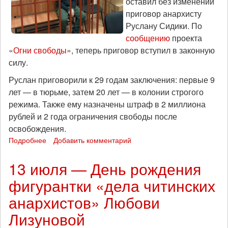
оставил без изменений
приговор анархисту
Руслану Сидики. По
сообщению
проекта
«
Огни свободы
», теперь приговор вступил в законную
силу.
Руслан приговорили к 29 годам заключения: первые 9
лет — в тюрьме, затем 20 лет — в колонии строгого
режима. Также ему назначены штраф в 2 миллиона
рублей и 2 года ограничения свободы после
освобождения.
Подробнее
о
Добавить комментарий
Апелляционный
суд
13 июля — День рождения
утвердил
фигурантки «дела читинских
приговор
анархисту
анархистов» Любови
Руслану
Сидики:
Лизуновой
29