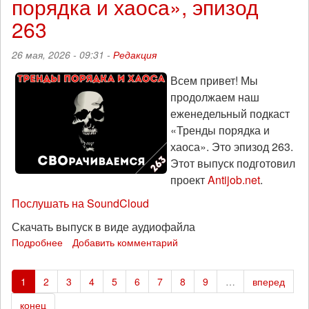
порядка и хаоса», эпизод
называемый
«искусственный
263
интеллект»:
«Тренды
26 мая, 2026 - 09:31 -
Редакция
порядка
и
Всем привет! Мы
хаоса»,
продолжаем наш
эпизод
264
еженедельный подкаст
«Тренды порядка и
хаоса». Это эпизод 263.
Этот выпуск подготовил
проект
Antijob.net
.
Послушать на SoundCloud
Скачать выпуск в виде аудиофайла
Подробнее
о
Добавить комментарий
СВОрачиваемся:
«Тренды
1
2
3
4
5
6
7
8
9
…
вперед
порядка
и
конец