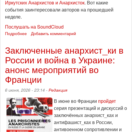
в
Иркутских Анархистов и Анархисток
. Вот какие
Украине
события заинтересовали авторов на прошедшей
неделе.
Послушать на SoundCloud
Подробнее
о
Добавить комментарий
Заглянуть
на
Заключенные анархист_ки в
огонёк:
России и война в Украине:
«Тренды
порядка
анонс мероприятий во
и
хаоса»,
Франции
эпизод
265
6 июня, 2026 - 23:14 -
Редакция
В июне во Франции
пройдет
серия презентаций и дискуссий о
заключённых анархист_ках и
антифашист_ках в России,
антивоенном сопротивлении и