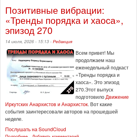
жалящие
Позитивные вибрации:
медведя:
«Тренды порядка и хаоса»,
«Тренды
порядка
эпизод 270
и
хаоса»,
14 июля, 2026 - 15:13 -
Редакция
эпизод
271
Всем привет! Мы
продолжаем наш
еженедельный подкаст
«Тренды порядка и
хаоса». Это эпизод
270.Этот выпуск
подготовило
Движение
Иркутских Анархистов и Анархисток
. Вот какие
события заинтересовали авторов на прошедшей
неделе.
Послушать на SoundCloud
Подробнее
о
Добавить комментарий