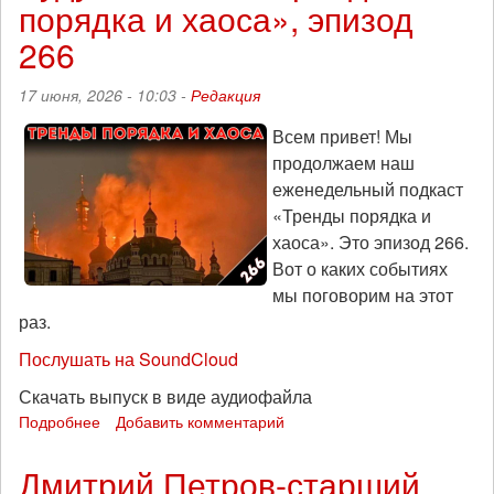
порядка и хаоса», эпизод
порядка
и
266
хаоса»,
эпизод
17 июня, 2026 - 10:03 -
Редакция
267
Всем привет! Мы
продолжаем наш
еженедельный подкаст
«Тренды порядка и
хаоса». Это эпизод 266.
Вот о каких событиях
мы поговорим на этот
раз.
Послушать на SoundCloud
Скачать выпуск в виде аудиофайла
Подробнее
о
Добавить комментарий
Будут
платить:
Дмитрий Петров-старший
«Тренды