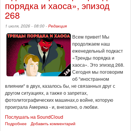
порядка и хаоса», эпизод
День
рождения
268
фигурантки
«дела
1 июля, 2026 - 08:00 -
Редакция
читинских
анархистов»
Всем привет! Мы
Любови
продолжаем наш
Лизуновой
еженедельный подкаст
«Тренды порядка и
хаоса». Это эпизод 268.
Сегодня мы поговорим
об "иностранном
влиянии" в двух, казалось бы, не связанных друг с
другом ситуациях, а также о запретах,
фотолитографических машинах,о войне, которую
проиграла Америка - и, внезапно, о любви.
Послушать на SoundCloud
Подробнее
о
Добавить комментарий
Идеи