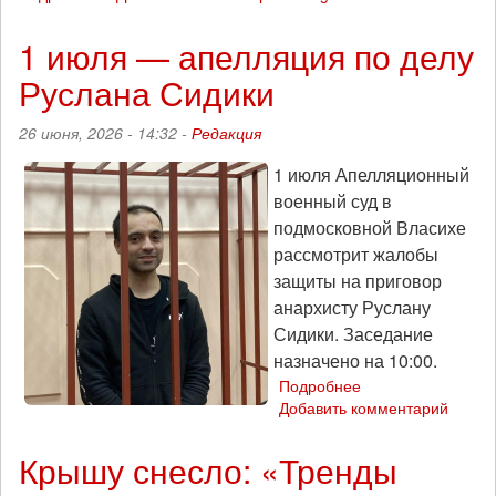
11
дней,
1 июля — апелляция по делу
7
Руслана Сидики
ивентов,
5
городов:
26 июня, 2026 - 14:32 -
Редакция
как
прошёл
1 июля Апелляционный
тур
военный суд в
«Огней
подмосковной Власихе
свободы»
рассмотрит жалобы
во
защиты на приговор
Франции
анархисту Руслану
Сидики. Заседание
назначено на 10:00.
Подробнее
о
Добавить комментарий
1
июля
—
Крышу снесло: «Тренды
апелляция