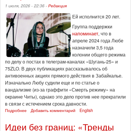
лет
1 июля, 2026 - 22:36 -
Редакция
заключения
Ей исполнится 20 лет.
Группа поддержки
напоминает
, что в
апреле 2024 года Любе
назначили 3,5 года
колонии общего режима
по делу о постах в телеграм-каналах «Шугань-25» и
75ZLO. В двух публикациях рассказывалось об
антивоенных акциях прямого действия в Забайкалье.
Изначально Любу судили еще и по статье о
вандализме (из-за граффити «Смерть режиму» на
окраине Читы), однако это дело против нее прекратили
в связи с истечением срока давности.
Подробнее
о
Добавить комментарий
English
13
июля
Идеи без границ: «Тренды
—