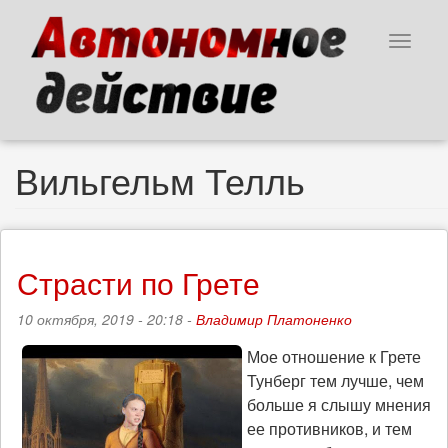
Перейти
к
Toggle
основному
navigat
содержанию
Вильгельм Телль
Страсти по Грете
10 октября, 2019 - 20:18 -
Владимир Платоненко
Мое отношение к Грете
Тунберг тем лучше, чем
больше я слышу мнения
ее противников, и тем