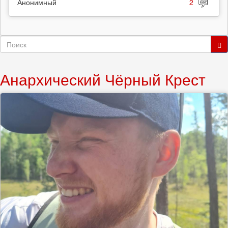
Анонимный
2
Форма
поиска
Поиск
Анархический Чёрный Крест