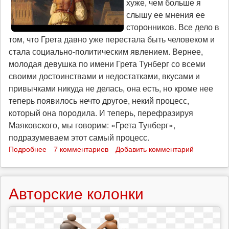
хуже, чем больше я
слышу ее мнения ее
сторонников. Все дело в
том, что Грета давно уже перестала быть человеком и
стала социально-политическим явлением. Вернее,
молодая девушка по имени Грета Тунберг со всеми
своими достоинствами и недостатками, вкусами и
привычками никуда не делась, она есть, но кроме нее
теперь появилось нечто другое, некий процесс,
который она породила. И теперь, перефразируя
Маяковского, мы говорим: «Грета Тунберг»,
подразумеваем этот самый процесс.
Подробнее
о
7 комментариев
Добавить комментарий
Страсти
по
Грете
Авторские колонки