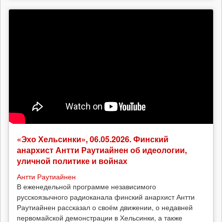
«Эхо Хельсинки», 06.05.2026. Финский
анархист Антти Раутиайнен об идеологии,
уличной политике и войнах
Антти Раутиайнен
В еженедельной программе независимого
русскоязычного радиоканала финский анархист Антти
Раутиайнен рассказал о своём движении, о недавней
первомайской демонстрации в Хельсинки, а также