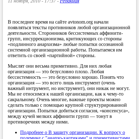
11 ноября, 2010 - 17:37 -
Редакция
В последнее время на сайте avtonom.org начали
появляться тексты противников любой организационной
деятельности. Сторонников беcсистемных аффинити-
групп, инсуррекционизма, критикующих со стороны
«подлинного анархизма» любые попытки осознанной
системной организационной работы. Попытаемся им
ответить со своей «партийной» стороны.
Мыслят они весьма примитивно. Для них любая
организация — это безусловно плохо. Любая
бессистемность — это безусловно хорошо. Понять что
организация — это всего лишь инструмент (очень
важный интрумент, но инструмент), они никак не могут.
Мы не относимся к нашей организации, как к чему-то
сакральному. Очень многие, важные проекты можно
сделать только с помощью крупной структурированной
организации. Попытки добиться согласия, «консенсуса»,
между кучей мелких аффинити групп — тонут в
противоречиях между ними.
Подробнее
о В защиту организации. К вопросу о
полемике с "анархо-хаотиками" и примитивистами