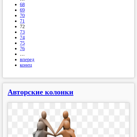
68
69
70
71
72
73
74
75
76
…
вперед
конец
Авторские колонки