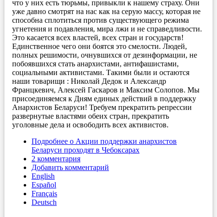
что у них есть тюрьмы, привыкли к нашему страху. Они
уже давно смотрят на нас как на серую массу, которая не
способна сплотиться против существующего режима
угнетения и подавления, мира лжи и не справедливости.
Это касается всех властей, всех стран и государств!
Единственное чего они боятся это смелости. Людей,
полных решимости, очнувшихся от дезинформации, не
побоявшихся стать анархистами, антифашистами,
социальными активистами. Такими были и остаются
наши товарищи : Николай Дедок и Александр
Францкевич, Алексей Гаскаров и Максим Солопов. Мы
присоединяемся к Дням единых действий в поддержку
Анархистов Беларуси! Требуем прекратить репрессии
развернутые властями обеих стран, прекратить
уголовные дела и освободить всех активистов.
Подробнее
о Акции поддержки анархистов
Беларуси проходят в Чебоксарах
2 комментария
Добавить комментарий
English
Español
Français
Deutsch