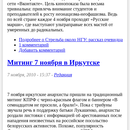
сети «Вконтакте». Цель кинопоказа была весьма
тривиальна: привлечь внимание студентов и
преподавателей к росту неонацизма-неофашизма. Ведь
по всей стране каждое 4 ноября проходят «Русские
марши», где выступают ультраправые всех мастей от
умеренных до радикальных.
Подробнее
о Стрельба около НГУ: рассказ очевидца
1 комментарий
Добавить комментарий
Митинг 7 ноября в Иркутске
7 ноября, 2010 - 15:37 -
Редакция
7 ноября иркутские анархисты пришли на традиционный
митинг КПРФ с черно-красным флагом и баннером «В
семнадцатом не просили, а брали!». Пока с трибуны
звучала речь в поддержку батьки Лукашенко, анархисты
роздали листовки с информацией об арестованных после
нападения неизвестных на российское посольство
белорусских активистов. Похоже, популярность