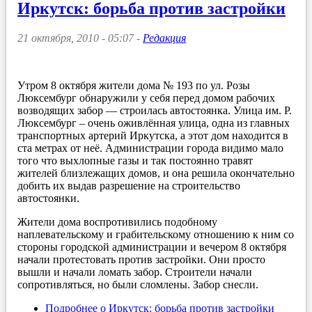
Иркутск: борьба против застройки
21 октября, 2010 - 05:07 -
Редакция
Утром 8 октября жители дома № 193 по ул. Розы
Люксембург обнаружили у себя перед домом рабочих
возводящих забор — строилась автостоянка. Улица им. Р.
Люксембург – очень оживлённая улица, одна из главных
транспортных артерий Иркутска, а этот дом находится в
ста метрах от неё. Администрации города видимо мало
того что выхлопные газы и так постоянно травят
жителей близлежащих домов, и она решила окончательно
добить их выдав разрешение на строительство
автостоянки.
Жители дома воспротивились подобному
наплевательскому и грабительскому отношению к ним со
стороны городской администрации и вечером 8 октября
начали протестовать против застройки. Они просто
вышли и начали ломать забор. Строители начали
сопротивляться, но были сломлены. Забор снесли.
Подробнее
о Иркутск: борьба против застройки