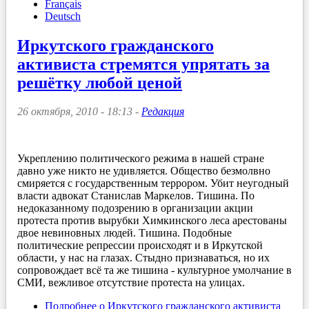
Français
Deutsch
Иркутского гражданского
активиста стремятся упрятать за
решётку любой ценой
26 октября, 2010 - 18:13 -
Редакция
Укреплению политического режима в нашей стране
давно уже никто не удивляется. Общество безмолвно
смиряется с государственным террором. Убит неугодный
власти адвокат Станислав Маркелов. Тишина. По
недоказанному подозрению в организации акции
протеста против вырубки Химкинского леса арестованы
двое невиновных людей. Тишина. Подобные
политические репрессии происходят и в Иркутской
области, у нас на глазах. Стыдно признаваться, но их
сопровождает всё та же тишина - культурное умолчание в
СМИ, вежливое отсутствие протеста на улицах.
Подробнее
о Иркутского гражданского активиста