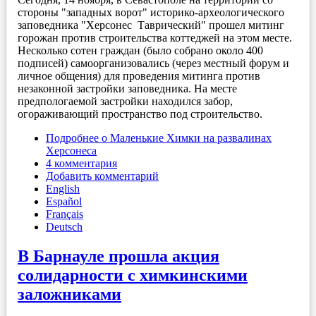
стороны "западных ворот" историко-археологического
заповедника "Херсонес Таврический" прошел митинг
горожан против строительства коттеджей на этом месте.
Несколько сотен граждан (было собрано около 400
подписей) самоорганизовались (через местный форум и
личное общения) для проведения митинга против
незаконной застройки заповедника. На месте
предпологаемой застройки находился забор,
огораживающий пространство под строительство.
Подробнее
о Маленькие Химки на развалинах
Херсонеса
4 комментария
Добавить комментарий
English
Español
Français
Deutsch
В Барнауле прошла акция
солидарности с химкинскими
заложниками