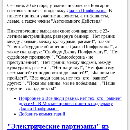
Сегодня, 20 октября, у здания посольства Болгарии
состоялся пикет в поддержку
Джока Полфримана
. В
пикете приняли участие анархисты, антифашисты,
левые, а также члены "Автономного Действия".
Пикетирующие выразили свою солидарность с 23-
летним австралийцем, развернув баннер: "Нет границ
между людьми, между культурами, расами!", плакат
"Снять абсурдное обвинение с Джока Полфримана!", а
также скандируя: "Свободу Джоку Полфриману!", "Нет
судебному произволу!", "Самооборона - не
преступление!", "Нет границ между людьми, между
культурами, расами!", "Нет нацизму!", "Нет фашизму
всех мастей: от подворотни до властей!", "Фашизм не
пройдёт!", "Все люди равны, нет тех, кто "равнее"
других!", "Пока мы едины, мы не победимы!", "Наше
оружие - солидарность!"
Подробнее
о Все люди равны, нет тех, кто "равнее"
других! - В Москве прошёл пикет в поддержку
Джока Полфримана
Добавить комментарий
"Электрические партизаны" из