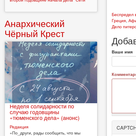
Беспредел 
Анархический
Греция
,
Аф
Дело питер
Чёрный Крест
Доба
Ваше имя
Коммента
Неделя солидарности по
случаю годовщины
«тюменского дела» (анонс)
Более
Редакция
CAPTC
подробная
​«По_други, рады сообщить, что мы
информация