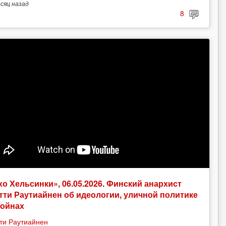
есяц
назад
8
хо Хельсинки», 06.05.2026. Финский анархист
тти Раутиайнен об идеологии, уличной политике
войнах
ти Раутиайнен