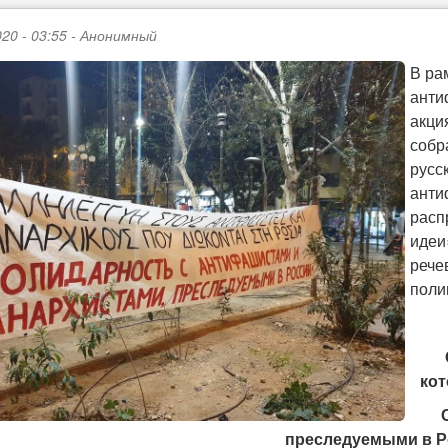
20 - 03:55 -
Анонимный
В ра
анти
акци
собр
русс
анти
расп
идеи
рече
поли
кот
преследуемыми в Р