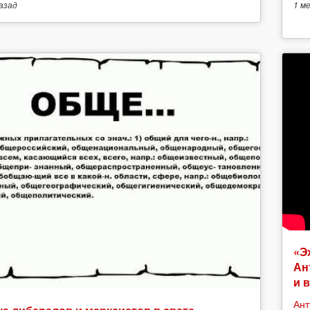
азад
1 м
«Э
Ан
и 
Ант