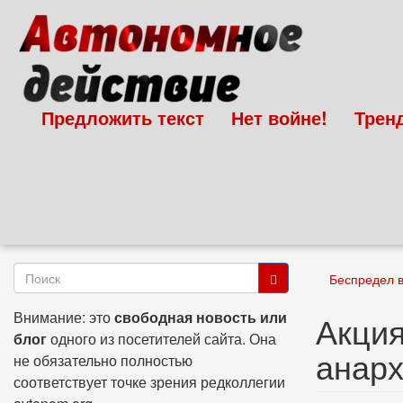
Перейти
к
основному
содержанию
Предложить текст
Нет войне!
Трен
Форма
Беспредел 
поиска
Поиск
Внимание: это
свободная новость или
Акция
блог
одного из посетителей сайта. Она
анар
не обязательно полностью
соответствует точке зрения редколлегии