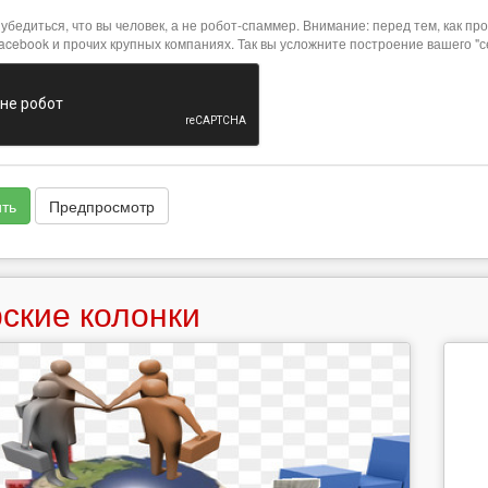
убедиться, что вы человек, а не робот-спаммер. Внимание: перед тем, как 
Facebook и прочих крупных компаниях. Так вы усложните построение вашего "
ть
Предпросмотр
ские колонки