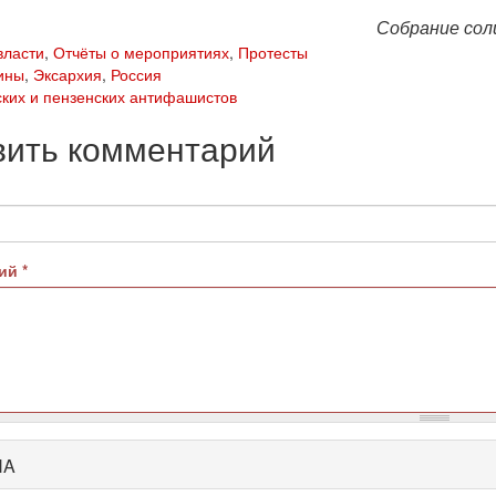
Собрание сол
власти
,
Отчёты о мероприятиях
,
Протесты
ины
,
Эксархия
,
Россия
ских и пензенских антифашистов
вить комментарий
рий
*
HA