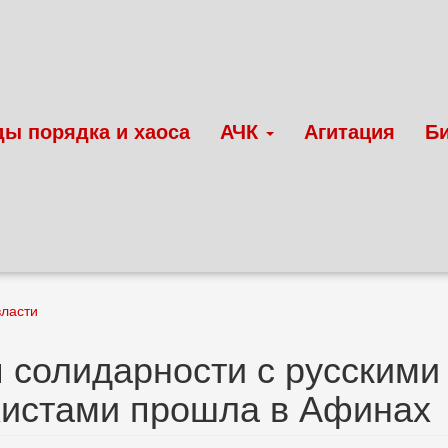
ды порядка и хаоса
АЧК
Агитация
Б
власти
 солидарности с русским
хистами прошла в Афинах