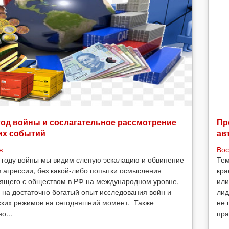
год войны и сослагательное рассмотрение
Пр
их событий
ав
в
Вос
 году войны мы видим слепую эскалацию и обвинение
Тем
в агрессии, без какой-либо попытки осмысления
кра
ящего с обществом в РФ на международном уровне,
или
 на достаточно богатый опыт исследования войн и
лид
ских режимов на сегодняшний момент. Также
не 
о...
пра