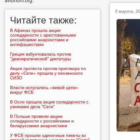
avtonom.org.
5 марта, 20
Читайте также:
В Афинах прошла акция
солидарности с арестованными
российскими анархистами и
антифашистами
Греция взбунтовалась против
"демократической" диктатуры
Акция протеста против приговора по
делу «Сети» прошла у пензенского
СИЗО
Власти испугались «живой цепи»
вокруг ФСБ
В Осло прошла акция солидарности с
узниками дела "Сети"
В Польше провели акцию
солидарности с российскими и
беларусскими анархистами
У ФСБ прошли одиночные пикеты ко
второй годовщине начала дела "Сети"