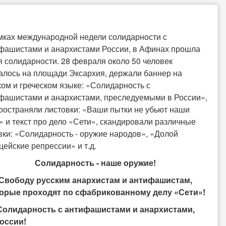
мках международной недели солидарности с
фашистами и анархистами России, в Афинах прошла
я солидарности. 28 февраля около 50 человек
алось на площади Эксархия, держали баннер на
ком и греческом языке: «Солидарность с
фашистами и анархистами, преследуемыми в России»,
ространяли листовки: «Ваши пытки не убьют наши
» и текст про дело «Сети», скандировали различные
вки: «Солидарность - оружие народов», «Долой
цейские репрессии» и т.д.
Солидарность - наше оружие!
Свободу русским анархистам и антифашистам,
орые проходят по сфабрикованному делу «Сети»!
Солидарность с антифашистами и анархистами,
оссии!