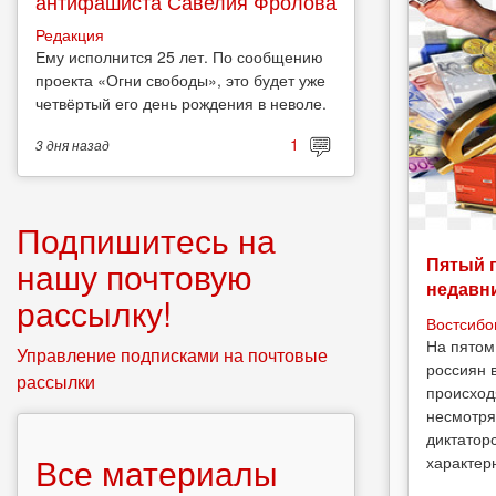
антифашиста Савелия Фролова
Редакция
Ему исполнится 25 лет. По сообщению
проекта «Огни свободы», это будет уже
четвёртый его день рождения в неволе.
1
3 дня
назад
Подпишитесь на
Пятый 
нашу почтовую
недавн
рассылку!
Востсибо
На пятом
Управление подписками на почтовые
россиян 
рассылки
происход
несмотря
диктатор
Все материалы
характерн