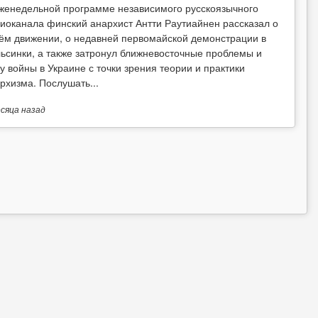
женедельной программе независимого русскоязычного
иоканала финский анархист Антти Раутиайнен рассказал о
ём движении, о недавней первомайской демонстрации в
ьсинки, а также затронул ближневосточные проблемы и
у войны в Украине с точки зрения теории и практики
рхизма. Послушать...
есяца
назад