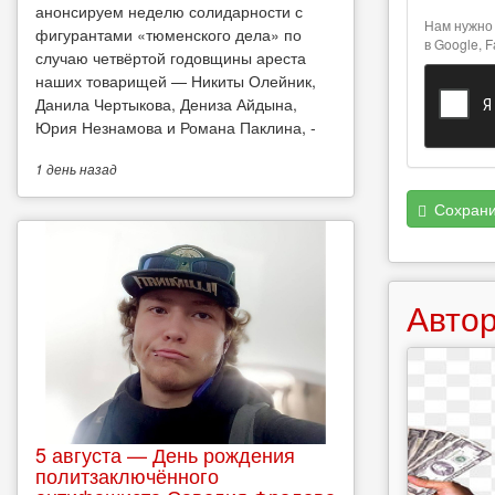
анонсируем неделю солидарности с
о текстовых
Нам нужно 
фигурантами «тюменского дела» по
форматах
в Google, 
случаю четвёртой годовщины ареста
наших товарищей — Никиты Олейник,
Данила Чертыкова, Дениза Айдына,
Юрия Незнамова и Романа Паклина, -
1 день
назад
Сохрани
Автор
5 августа — День рождения
политзаключённого