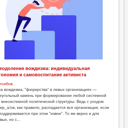
еодоление вождизма: индивидуальная
тономия и самовоспитание активиста
тсибов
а вождизма, "фюрерства" в левых организациях —
еугольный камень при формировании любой системной
 внесистемной политической структуры. Ведь с уходом
ер_а/ов, как правило, распадается вся организация, если
поддерживается при этом "извне". То же верно и для
вых, но с...