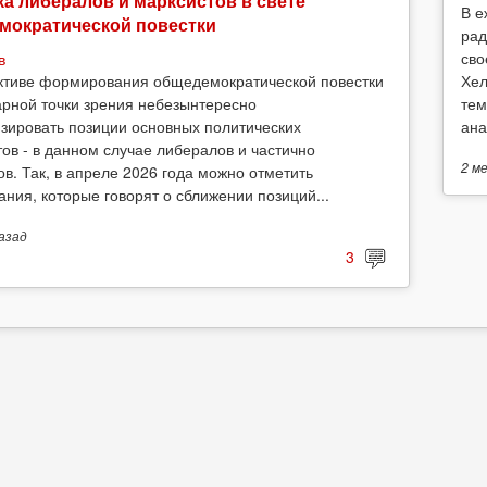
а либералов и марксистов в свете
В е
мократической повестки
рад
сво
в
Хел
ктиве формирования общедемократической повестки
тем
арной точки зрения небезынтересно
ана
зировать позиции основных политических
тов - в данном случае либералов и частично
2 м
ов. Так, в апреле 2026 года можно отметить
ания, которые говорят о сближении позиций...
азад
3