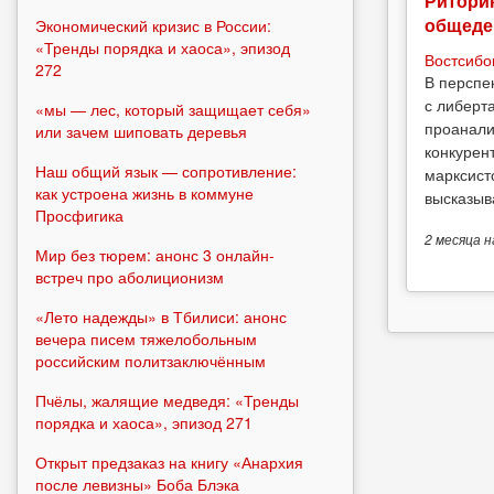
Риторик
общеде
Экономический кризис в России:
«Тренды порядка и хаоса», эпизод
Востсибо
272
В перспе
с либерт
«мы — лес, который защищает себя»
проанали
или зачем шиповать деревья
конкурен
Наш общий язык — сопротивление:
марксист
как устроена жизнь в коммуне
высказыв
Просфигика
2 месяца
н
Мир без тюрем: анонс 3 онлайн-
встреч про аболиционизм
«Лето надежды» в Тбилиси: анонс
вечера писем тяжелобольным
российским политзаключённым
Пчёлы, жалящие медведя: «Тренды
порядка и хаоса», эпизод 271
Открыт предзаказ на книгу «Анархия
после левизны» Боба Блэка