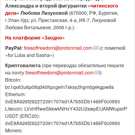
Александра и второй фигурантки «
читинского
дела
» Любови Лизуновой
(670000, РФ, Бурятия,
г.Улан-Удэ, ул. Пристанская, 4-а, ИК-7, Лизуновой
Любови Витальевне, 2006 г.р.):
На платформе «Заодно»
PayPal:
firesoffreedom@protonmail.com
(с пометкой
«for Luba and Sasha»)
Криптовалюта
(при переводах обязательно пишите
на почту
firesoffreedom@protonmail.com
):
Bitcoin:
bc1qx63u6p0tlqd40hpcgeln7sksy2hgm0gekgpw8s
Etherium:
0xE8A926f292272391707ed1A7b55Db1466F0c0993
Litecoin: LVxHRweSkkwkNHxY432U2swpEUAMWupsrP
USDT (ERC20):
0xE8A926f292272391707ed1A7b55Db1466F0c0993
Monero: