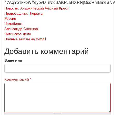
47AqYo1kkbWYeypvDTrNtcBAKPJaHXRNjQsdRhrBm6SNVf
Новости
,
Анархический Чёрный Крест
Правозащита
,
Тюрьмы
Россия
Челябинск
Александр Снежков
Читинское дело
Полные тексты на e-mail
Добавить комментарий
Ваше имя
Комментарий
*