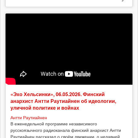
«Эхо Хельсинки», 06.05.2026. Финский
анархист Антти Раутиайнен об идеологии,
уличной политике и войнах
Антти Раутиайнен
В еженедельной программе независимого
русскоязычного радиоканала финский анархист Антти
Раутиайнен рассказал о своём движении, о недавней