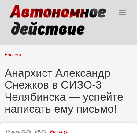
Перейти
к
Toggle
основному
navigat
содержанию
Новости
Анархист Александр
Снежков в СИЗО-3
Челябинска — успейте
написать ему письмо!
15 мая, 2026 - 09:25 -
Редакция