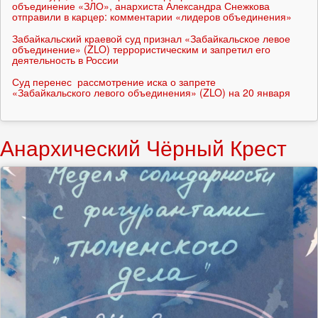
объединение «ЗЛО», анархиста Александра Снежкова
отправили в карцер: комментарии «лидеров объединения»
Забайкальский краевой суд признал «Забайкальское левое
объединение» (ZLO) террористическим и запретил его
деятельность в России
Суд перенес рассмотрение иска о запрете
«Забайкальского левого объединения» (ZLO) на 20 января
Анархический Чёрный Крест