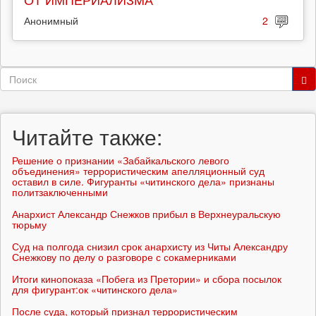
Анонимный
2
Форма
поиска
Поиск
Читайте также:
Решение о признании «Забайкальского левого
объединения» террористическим апелляционный суд
оставил в силе. Фигуранты «читинского дела» признаны
политзаключенными
Анархист Александр Снежков прибыл в Верхнеуральскую
тюрьму
Суд на полгода снизил срок анархисту из Читы Александру
Снежкову по делу о разговоре с сокамерниками
Итоги кинопоказа «Побега из Претории» и сбора посылок
для фигурант:ок «читинского дела»
После суда, который признал террористическим