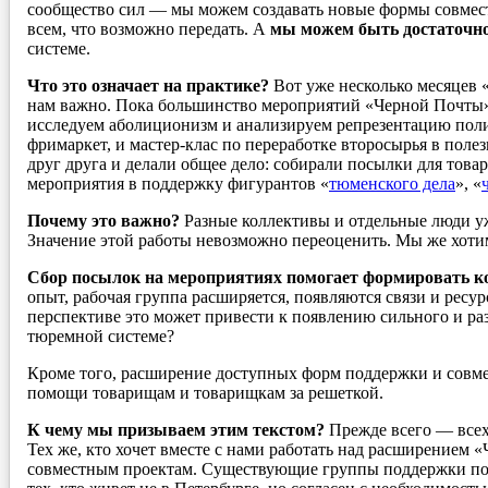
сообщество сил — мы можем создавать новые формы совмест
всем, что возможно передать. А
мы можем быть достаточно
системе.
Что это означает на практике?
Вот уже несколько месяцев «
нам важно. Пока большинство мероприятий «Черной Почты» 
исследуем аболиционизм и анализируем репрезентацию поли
фримаркет, и мастер-клас по переработке второсырья в полез
друг друга и делали общее дело: собирали посылки для това
мероприятия в поддержку фигурантов «
тюменского дела
», «
Почему это важно?
Разные коллективы и отдельные люди уж
Значение этой работы невозможно переоценить. Мы же хоти
Сбор посылок на мероприятиях помогает формировать ко
опыт, рабочая группа расширяется, появляются связи и ресу
перспективе это может привести к появлению сильного и ра
тюремной системе?
Кроме того, расширение доступных форм поддержки и совме
помощи товарищам и товарищкам за решеткой.
К чему мы призываем этим текстом?
Прежде всего — всех,
Тех же, кто хочет вместе с нами работать над расширением
совместным проектам. Существующие группы поддержки пол