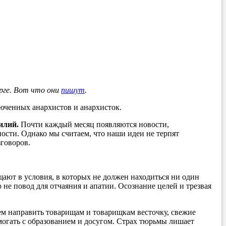
рге. Вот что они
пишут
.
юченных анархистов и анархисток.
илий.
Почти каждый месяц появляются новости,
ности. Однако мы считаем, что наши идеи не терпят
зговоров.
щают в условия, в которых не должен находиться ни один
о не повод для отчаяния и апатии. Осознание целей и трезвая
 направить товарищам и товарищкам весточку, свежие
могать с образованием и досугом. Страх тюрьмы лишает