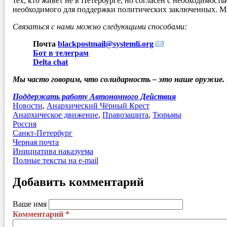
тех, кто живет не в Петербурге, но согласен с необходимо
необходимого для поддержки политических заключенных. М
Связаться с нами можно следующими способами:
Почта
blackpostmail@systemli.org
Бот в телеграм
Delta chat
Мы часто говорим, что солидарность – это наше оружие. 
Поддержать работу Автономного Действия
Новости
,
Анархический Чёрный Крест
Анархическое движение
,
Правозащита
,
Тюрьмы
Россия
Санкт-Петербург
Черная почта
Инициатива наказуема
Полные тексты на e-mail
Добавить комментарий
Ваше имя
Комментарий
*