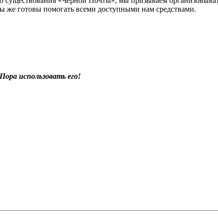
стью существования «Черной Почты», мы призываем организовыва
ы же готовы помогать всеми доступными нам средствами.
Пора использовать его!