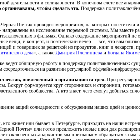
ной деятельности и солидарности. В конечном счете все анарх
 организованы, чтобы сделать это.
Поддержка политзаключённ
Черная Почта» проводит мероприятия, на которых посетители и 
направлены на исследование тюремной системы. Мы вместе раз
тзаключенных в фильмах. Однако содержание мероприятий не о
ные вещи, и концерт, и поэтический вечер — все, что вам близк
рищей и товарищек за решеткой из продуктов, книг и лекарств, 
читинского дела
», а также
Дмитрия Пчелинцева
и
Богдана Якиме
е ведут обширную работу в поддержку политзаключенных: суще
м сосредоточиться на развитии регулярной оффлайн-инфраструк
ллектив, вовлеченный в организацию встреч.
При регулярно
рсы. Вокруг формируется круг сторонников и сторонниц, готовы
зветвленного сообщества. А кто знает, чего смогут добиться сп
щение акций солидарности с обсуждением наших идей и ценност
 кто живет или бывает в Петербурге, приходить на наши встреч
 «Черной Почты» или готов предложить новые идеи для расшире
итзаключенных-анархистов мы приглашаем обращаться к нам з