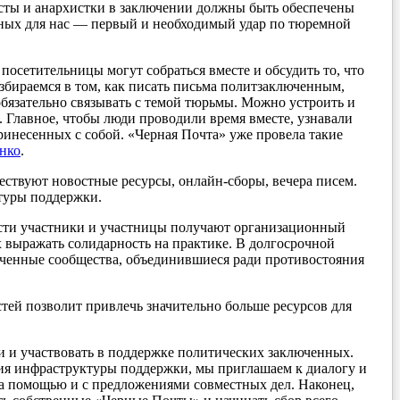
исты и анархистки в заключении должны быть обеспечены
ых для нас — первый и необходимый удар по тюремной
посетительницы могут собраться вместе и обсудить то, что
бираемся в том, как писать письма политзаключенным,
бязательно связывать с темой тюрьмы. Можно устроить и
о. Главное, чтобы люди проводили время вместе, узнавали
принесенных с собой. «Черная Почта» уже провела такие
нко
.
ствуют новостные ресурсы, онлайн-сборы, вечера писем.
туры поддержки.
сти участники и участницы получают организационный
х выражать солидарность на практике. В долгосрочной
лоченные сообщества, объединившиеся ради противостояния
ей позволит привлечь значительно больше ресурсов для
и и участвовать в поддержке политических заключенных.
ния инфраструктуры поддержки, мы приглашаем к диалогу и
а помощью и с предложениями совместных дел. Наконец,