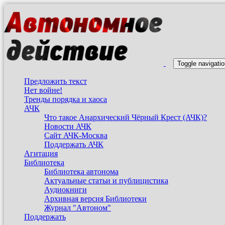
Перейти
к
основному
содержанию
Toggle navigati
Предложить текст
Нет войне!
Тренды порядка и хаоса
АЧК
Что такое Анархический Чёрный Крест (АЧК)?
Новости АЧК
Сайт АЧК-Москва
Поддержать АЧК
Агитация
Библиотека
Библиотека автонома
Актуальные статьи и публицистика
Аудиокниги
Архивная версия Библиотеки
Журнал "Автоном"
Поддержать