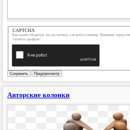
Более
CAPTCHA
подробная
Нам нужно убедиться, что вы человек, а не робот-спаммер. Внимание: перед т
информация
"сетевого профиля".
о текстовых
форматах
Сохранить
Предпросмотр
Авторские колонки