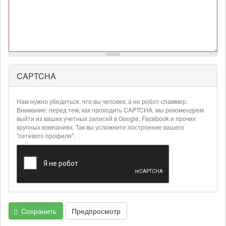
CAPTCHA
Более
подробная
информация
Нам нужно убедиться, что вы человек, а не робот-спаммер.
о
Внимание: перед тем, как проходить CAPTCHA, мы рекомендуем
текстовых
выйти из ваших учетных записей в Google, Facebook и прочих
крупных компаниях. Так вы усложните построение вашего
форматах
"сетевого профиля".
Сохранить
Предпросмотр