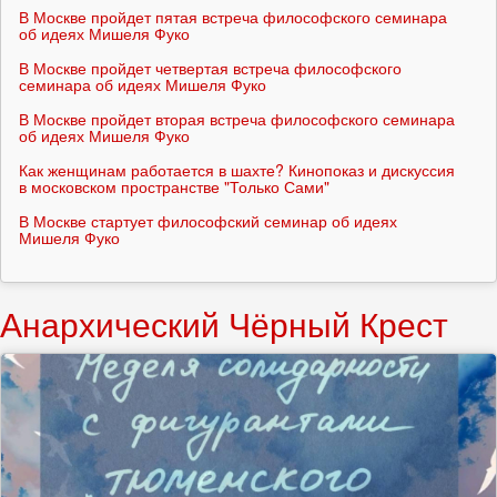
В Москве пройдет пятая встреча философского семинара
об идеях Мишеля Фуко
В Москве пройдет четвертая встреча философского
семинара об идеях Мишеля Фуко
В Москве пройдет вторая встреча философского семинара
об идеях Мишеля Фуко
Как женщинам работается в шахте? Кинопоказ и дискуссия
в московском пространстве "Только Сами"
В Москве стартует философский семинар об идеях
Мишеля Фуко
Анархический Чёрный Крест