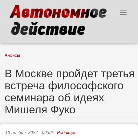
Перейти
к
Toggle
основному
navigat
содержанию
Анонсы
В Москве пройдет третья
встреча философского
семинара об идеях
Мишеля Фуко
13 ноября, 2024 - 00:02 -
Редакция