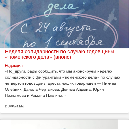
Неделя солидарности по случаю годовщины
«тюменского дела» (анонс)
Редакция
​«По_други, рады сообщить, что мы анонсируем неделю
солидарности с фигурантами «тюменского дела» по случаю
четвёртой годовщины ареста наших товарищей — Никиты
Олейник, Данила Чертыкова, Дениза Айдына, Юрия
Незнамова и Романа Паклина, -
2 дня
назад