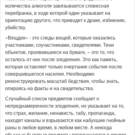
количества алкоголя завязывается словесная
перебранка, в ходе которой один указывает на
ориентацию другого, что приводит к драке, избиению,
убийству.
«Вещдок» - это следы вещей, которые оказались
участниками, соучастниками, свидетелями. Тени
объектов, проявившиеся на бумаге, – это то, что
осталось от них после злодеяния. Это как память,
которая оставляет только очертание события после
совершившегося насилия. Необходимо
реконструировать масштаб бедствия, чтобы знать,
опираясь на факты и на свидетельства.
Случайный список предметов сообщает о
непреднамеренности злодеяния, но указывает на то,
что страх, желание, ненависть, табу, пропаганда,
находят каналы и взрываются как набухшие гнойные
раны в любое время, в любом месте. А некогда
обычные бытовые предметы превращаются в орудия