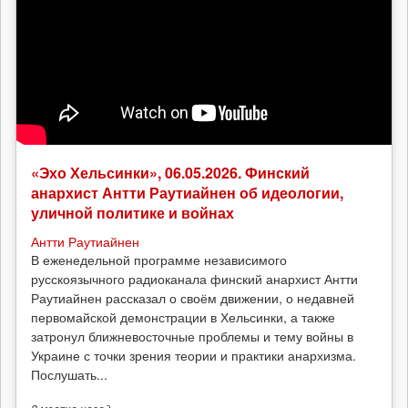
«Эхо Хельсинки», 06.05.2026. Финский
анархист Антти Раутиайнен об идеологии,
уличной политике и войнах
Антти Раутиайнен
В еженедельной программе независимого
русскоязычного радиоканала финский анархист Антти
Раутиайнен рассказал о своём движении, о недавней
первомайской демонстрации в Хельсинки, а также
затронул ближневосточные проблемы и тему войны в
Украине с точки зрения теории и практики анархизма.
Послушать...