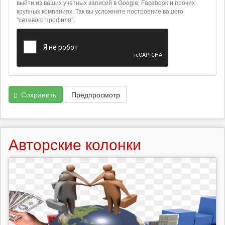
текстовых
выйти из ваших учетных записей в Google, Facebook и прочих
крупных компаниях. Так вы усложните построение вашего
форматах
"сетевого профиля".
Сохранить
Предпросмотр
Авторские колонки