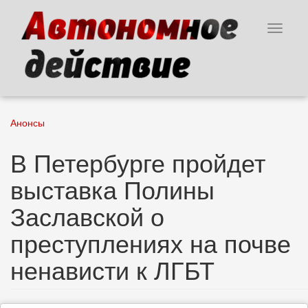
Перейти
к
Toggle
основному
navigat
содержанию
Анонсы
В Петербурге пройдет
выставка Полины
Заславской о
преступлениях на почве
ненависти к ЛГБТ