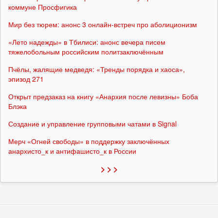
коммуне Просфигика
Мир без тюрем: анонс 3 онлайн-встреч про аболиционизм
«Лето надежды» в Тбилиси: анонс вечера писем
тяжелобольным российским политзаключённым
Пчёлы, жалящие медведя: «Тренды порядка и хаоса»,
эпизод 271
Открыт предзаказ на книгу «Анархия после левизны» Боба
Блэка
Создание и управление групповыми чатами в Signal
Мерч «Огней свободы» в поддержку заключённых
анархисто_к и антифашисто_к в России
> > >