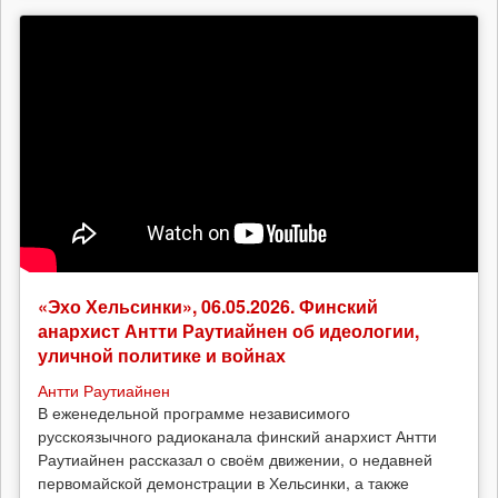
«Эхо Хельсинки», 06.05.2026. Финский
анархист Антти Раутиайнен об идеологии,
уличной политике и войнах
Антти Раутиайнен
В еженедельной программе независимого
русскоязычного радиоканала финский анархист Антти
Раутиайнен рассказал о своём движении, о недавней
первомайской демонстрации в Хельсинки, а также