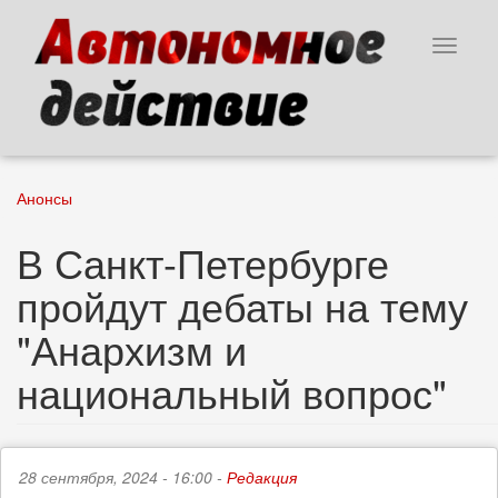
Перейти
к
Toggle
основному
navigat
содержанию
Анонсы
В Санкт-Петербурге
пройдут дебаты на тему
"Анархизм и
национальный вопрос"
28 сентября, 2024 - 16:00 -
Редакция