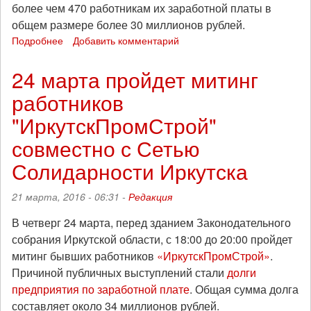
более чем 470 работникам их заработной платы в
общем размере более 30 миллионов рублей.
Подробнее
о
Добавить комментарий
Прошел
митинг
24 марта пройдет митинг
бывших
работников
работников
предприятия
"ИркутскПромСтрой"
"ИркутскПромСтрой"
совместно с Сетью
Солидарности Иркутска
21 марта, 2016 - 06:31 -
Редакция
В четверг 24 марта, перед зданием Законодательного
собрания Иркутской области, с 18:00 до 20:00 пройдет
митинг бывших работников
«ИркутскПромСтрой»
.
Причиной публичных выступлений стали
долги
предприятия по заработной плате
. Общая сумма долга
составляет около 34 миллионов рублей.