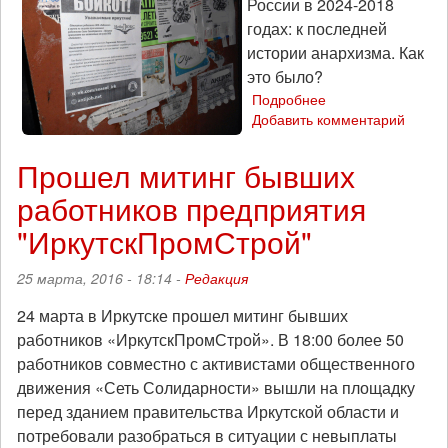
России в 2024-2018
годах: к последней
истории анархизма. Как
это было?
Подробнее
о
Добавить комментарий
Сети
Солидарности
в
Прошел митинг бывших
России
работников предприятия
в
2014-
"ИркутскПромСтрой"
2018
годах
25 марта, 2016 - 18:14 -
Редакция
24 марта в Иркутске прошел митинг бывших
работников «ИркутскПромСтрой». В 18:00 более 50
работников совместно с активистами общественного
движения «Сеть Солидарности» вышли на площадку
перед зданием правительства Иркутской области и
потребовали разобраться в ситуации с невыплаты