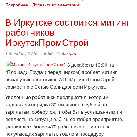
Подробнее
о
Добавить комментарий
24
марта
В Иркутске состоится митинг
пройдет
работников
митинг
работников
ИркутскПромСтрой
"ИркутскПромСтрой"
совместно
1 декабря, 2015 - 16:59 -
Редакция
с
Сетью
6 декабря в 13:00 на
Солидарности
"Площади Труда"( перед цирком) пройдет митинг
Иркутска
обманутых работников АО «ИркутскПромСтрой»
совместно с Сетью Солидарности Иркутска.
Уволенные работники предприятия, которым
задолжали порядка 30 миллионов рублей по
зарплатам, соберутся, чтобы быть услышанными и
повлиять на ситуацию. С 15 сентября предприятие,
уволившее более 470 работников, с марта не
получающих зарплаты, вошло в процедуру