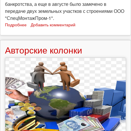
банкротства, а еще в августе было замечено в
передаче двух земельных участков с строениями ООО
"СпецМонтажПром-1".
Подробнее
о
Добавить комментарий
В
Иркутске
состоится
Авторские колонки
митинг
работников
ИркутскПромСтрой