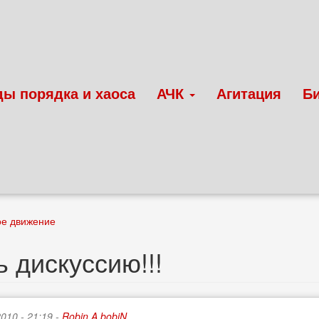
ды порядка и хаоса
АЧК
Агитация
Б
ое движение
 дискуссию!!!
2010 - 21:19 -
Robin A bobiN