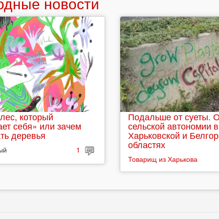
одные новости
лес, который
Подальше от суеты. 
ет себя» или зачем
сельской автономии в
ть деревья
Харьковской и Белго
областях
ый
1
Товарищ из Харькова