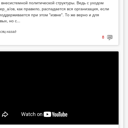
 внесистемной политической структуры. Ведь с уходом
ер_а/ов, как правило, распадается вся организация, если
поддерживается при этом "извне". То же верно и для
вых, но с...
есяц
назад
8