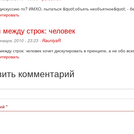
искуссию-то? ИМХО, пытаться &quot;объять необъятное&quot; - бе
итировать
 между строк: человек
января, 2010 - 23:23 -
RauniyaR
ежду строк: человек хочет дискутировать в принципе, а не обо все
итировать
вить комментарий
рий
*