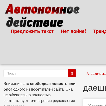
Перейти
к
основному
содержанию
Предложить текст
Нет войне!
Трен
Форма
Анархическ
поиска
Поиск
Внимание: это
свободная новость или
даешь
блог
одного из посетителей сайта. Она
не обязательно полностью
соответствует точке зрения редколлегии
14 января, 