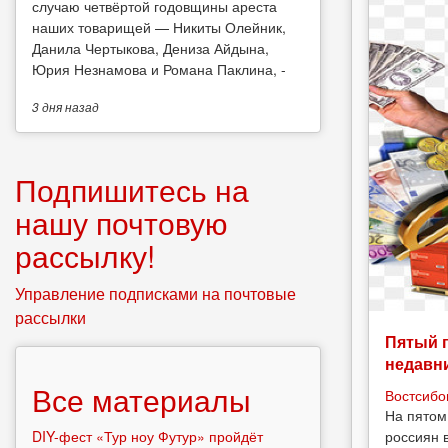
случаю четвёртой годовщины ареста
наших товарищей — Никиты Олейник,
Данила Чертыкова, Дениза Айдына,
Юрия Незнамова и Романа Паклина, -
3 дня
назад
Подпишитесь на
нашу почтовую
рассылку!
Управление подписками на почтовые
рассылки
Пятый 
недавн
Все материалы
Востсибо
На пятом
россиян 
DIY-фест «Тур ноу Футур» пройдёт