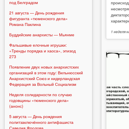
под Белградом
происход
несмотря
21 августа — День рождения
диктатор
фигуранта «тюменского дела»
характерн
Романа Паклина
1 неделя
н
Буддийские анархисты — Мьянме
Фальшивые елочные игрушки:
«Тренды порядка и хаоса», эпизод
273
Появление двух новых анархистских
организаций в этом году: Вильнюсский
Анархистский Союз и нидерландская
Федерация за Вольный Социализм
Неделя солидарности по случаю
годовщины «тюменского дела»
(анонс)
5 августа — День рождения
политзаключённого антифашиста
Савелия Фролова