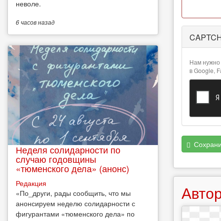
неволе.
6 часов
назад
CAPTC
Нам нужно 
в Google, 
Сохрани
Неделя солидарности по
случаю годовщины
«тюменского дела» (анонс)
Редакция
Автор
​«По_други, рады сообщить, что мы
анонсируем неделю солидарности с
фигурантами «тюменского дела» по