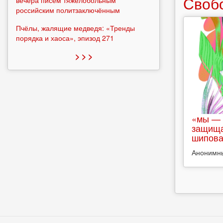
Своб
вечера писем тяжелобольным
российским политзаключённым
Пчёлы, жалящие медведя: «Тренды
порядка и хаоса», эпизод 271
> > >
«мы — 
защища
шипова
Анонимн