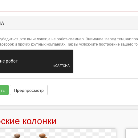
HA
убедиться, что вы человек, а не робот-спаммер. Внимание: перед тем, как 
Facebook и прочих крупных компаниях. Так вы усложните построение вашего "
ть
Предпросмотр
ские колонки