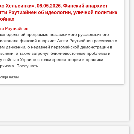
хо Хельсинки», 06.05.2026. Финский анархист
тти Раутиайнен об идеологии, уличной политике
войнах
ти Раутиайнен
женедельной программе независимого русскоязычного
иоканала финский анархист Антти Раутиайнен рассказал о
ём движении, о недавней первомайской демонстрации в
ьсинки, а также затронул ближневосточные проблемы и
у войны в Украине с точки зрения теории и практики
рхизма. Послушать...
есяца
назад