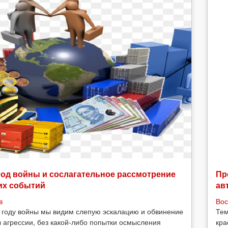
год войны и сослагательное рассмотрение
Пр
их событий
ав
в
Вос
 году войны мы видим слепую эскалацию и обвинение
Тем
в агрессии, без какой-либо попытки осмысления
кра