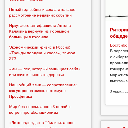
Пятый год войны и сослагательное
рассмотрение недавних событий
Иркутского антифашиста Антона
Риторик
Калакина вернули из тюремной
общеде
больницы в колонию
Востсибо
Экономический кризис в России:
В перспе
«Тренды порядка и хаоса», эпизод
с либерт
272
проанали
конкурен
«мы — лес, который защищает себя»
или зачем шиповать деревья
марксист
высказыв
Наш общий язык — сопротивление:
как устроена жизнь в коммуне
2 месяца
н
Просфигика
Мир без тюрем: анонс 3 онлайн-
встреч про аболиционизм
«Лето надежды» в Тбилиси: анонс