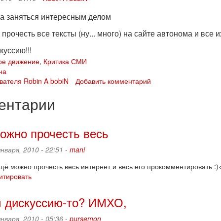
а заняться интересным делом
 прочесть все тексты (ну... много) на сайте автонома и все
уссию!!!
ое движение
,
Критика СМИ
на
вателя Robin A bobiN
Добавить комментарий
ентарии
жно прочесть весь
января, 2010 - 22:51 -
mani
ё можно прочесть весь интернет и весь его прокомментировать :)
итировать
 дискуссию-то? ИМХО,
января, 2010 - 05:36 -
pursemon