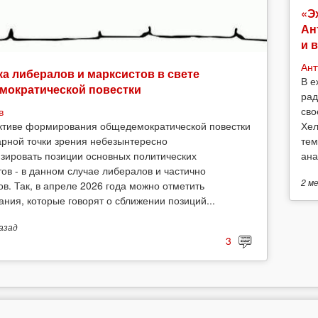
«Э
Ан
и 
Ант
а либералов и марксистов в свете
В е
мократической повестки
рад
сво
в
Хел
ктиве формирования общедемократической повестки
тем
арной точки зрения небезынтересно
ана
зировать позиции основных политических
тов - в данном случае либералов и частично
2 м
ов. Так, в апреле 2026 года можно отметить
ания, которые говорят о сближении позиций...
азад
3