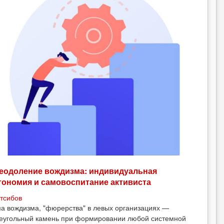
еодоление вождизма: индивидуальная
тономия и самовоспитание активиста
тсибов
а вождизма, "фюрерства" в левых организациях —
еугольный камень при формировании любой системной