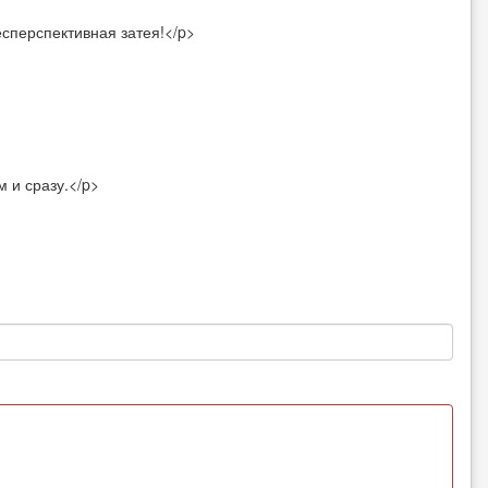
сперспективная затея!</p>
м и сразу.</p>