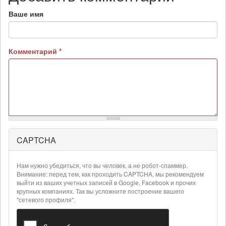
Ваше имя
Комментарий
*
CAPTCHA
Более
подробная
информация
Нам нужно убедиться, что вы человек, а не робот-спаммер.
о
Внимание: перед тем, как проходить CAPTCHA, мы рекомендуем
текстовых
выйти из ваших учетных записей в Google, Facebook и прочих
крупных компаниях. Так вы усложните построение вашего
форматах
"сетевого профиля".