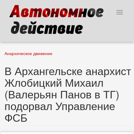
Перейти
к
Toggle
основному
navigat
содержанию
Анархическое движение
В Архангельске анархист
Жлобицкий Михаил
(Валерьян Панов в ТГ)
подорвал Управление
ФСБ