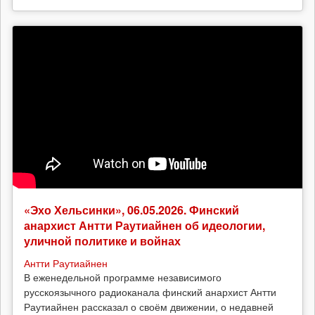
«Эхо Хельсинки», 06.05.2026. Финский
анархист Антти Раутиайнен об идеологии,
уличной политике и войнах
Антти Раутиайнен
В еженедельной программе независимого
русскоязычного радиоканала финский анархист Антти
Раутиайнен рассказал о своём движении, о недавней