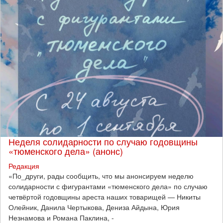
Неделя солидарности по случаю годовщины
«тюменского дела» (анонс)
Редакция
​«По_други, рады сообщить, что мы анонсируем неделю
солидарности с фигурантами «тюменского дела» по случаю
четвёртой годовщины ареста наших товарищей — Никиты
Олейник, Данила Чертыкова, Дениза Айдына, Юрия
Незнамова и Романа Паклина, -