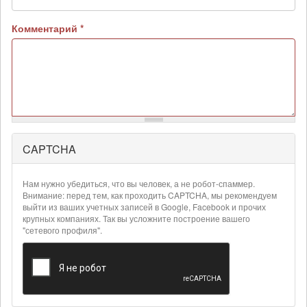
Комментарий
*
CAPTCHA
Более
подробная
информация
Нам нужно убедиться, что вы человек, а не робот-спаммер.
о
Внимание: перед тем, как проходить CAPTCHA, мы рекомендуем
текстовых
выйти из ваших учетных записей в Google, Facebook и прочих
крупных компаниях. Так вы усложните построение вашего
форматах
"сетевого профиля".