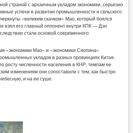
рной страной с архаичным укладом экономики, серьезно
мные успехи в развитии промышленности и сельского
речеркнуты «великим скачком» Мао, который боялся
бя взял его главный оппонент внутри КПК — Дэн
следствии стали основой современного
рами «экономики Мао» и «экономики Сяопина»
 промышленных укладов в разных провинциях Китая.
по росту численности населения в КНР, темпам ее
ким изменениям они сопоставили с тем, как быстро
ебесную, и на ее суше.