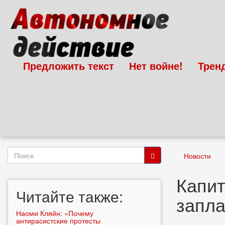
Перейти
к
основному
содержанию
Предложить текст
Нет войне!
Трен
Форма
Новости
поиска
Поиск
Капит
Читайте также:
запл
Наоми Кляйн: «Почему
антирасистские протесты