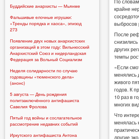
По словам
Буддийские анархисты — Мьянме
крайне не
сосредото
Фальшивые елочные игрушки:
выбросов 
«Тренды порядка и хаоса», эпизод
273
После реф
Появление двух новых анархистских
снизились
организаций в этом году: Вильнюсский
других ре
Анархистский Союз и нидерландская
темпы рос
Федерация за Вольный Социализм
«Если смо
Неделя солидарности по случаю
менялись д
годовщины «тюменского дела»
живого пя
(анонс)
годов. К 
5 августа — День рождения
10 раз в г
политзаключённого антифашиста
многих ви
Савелия Фролова
Что интер
Пятый год войны и сослагательное
менялась 
рассмотрение недавних событий
практическ
Иркутского антифашиста Антона
другие эко