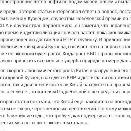
аспространение пятен нефти по водам морей, объемы выла
очередь, авторов статьи интересовал ответ на вопрос, пос
ом Семеном Кузнецом, лауреатом Нобелевской премии по 
США и других стран первого мира, он заметил, что неравен
о время индустриализации сначала растет, пока экономика 
 проникновению достижений НТР в глубинку. В приложении к
экологической кривой Кузнеца, означает, что на первых эт
ие ее экологии будет расти. Когда рост ВВП страны достиг
начнут приносить все меньше ущерба природе по мере даль
я скорость экономического роста Китая и разрушения его п
сти кривой Кузнеца находится КНР и достигла ли она точки 
огов, так и для политиков: если Китай находится на право
н, а если нет, то жителям Поднебесной еще предстоит пере
второв статьи показали, что Китай еще находится на восхо
овсем не скоро, через несколько десятилетий. Поэтому мож
и в ближайшие годы, что требует, как подчеркивают эколог
ческих мер по защите экосистем страны.