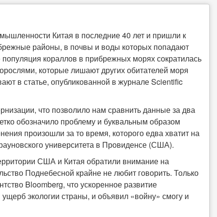
мышленности Китая в последние 40 лет и пришли к
ибрежные районы, в почвы и воды которых попадают
те популяция кораллов в прибрежных морях сократилась
дорослями, которые лишают других обитателей моря
ют в статье, опубликованной в журнале Scientific
ернизации, что позволило нам сравнить данные за два
четко обозначило проблему и буквальным образом
енения произошли за то время, которого едва хватит на
рауновского университета в Провиденсе (США).
территории США и Китая обратили внимание на
ельство Поднебесной крайне не любит говорить. Только
нтство Bloomberg, что ускоренное развитие
ущерб экологии страны, и объявил «войну» смогу и