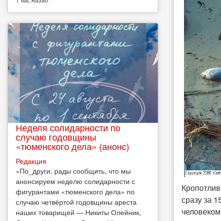
Неделя солидарности по
случаю годовщины
«тюменского дела» (анонс)
Редакция
​«По_други, рады сообщить, что мы
анонсируем неделю солидарности с
Кропотлив
фигурантами «тюменского дела» по
сразу за 
случаю четвёртой годовщины ареста
человеком
наших товарищей — Никиты Олейник,