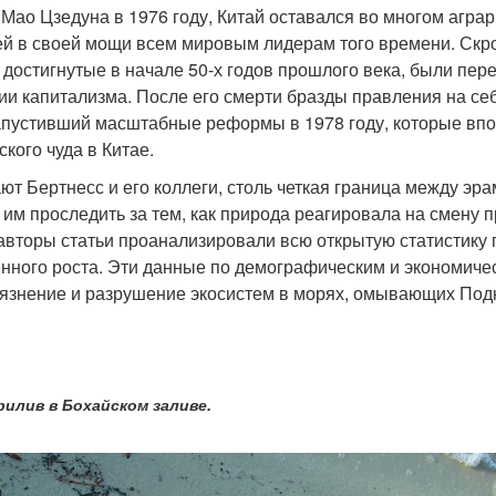
 Мао Цзедуна в 1976 году, Китай оставался во многом агра
й в своей мощи всем мировым лидерам того времени. Скро
, достигнутые в начале 50-х годов прошлого века, были пе
ии капитализма. После его смерти бразды правления на се
апустивший масштабные реформы в 1978 году, которые впо
кого чуда в Китае.
ают Бертнесс и его коллеги, столь четкая граница между э
 им проследить за тем, как природа реагировала на смену
 авторы статьи проанализировали всю открытую статистику 
ного роста. Эти данные по демографическим и экономичес
рязнение и разрушение экосистем в морях, омывающих Подн
илив в Бохайском заливе.