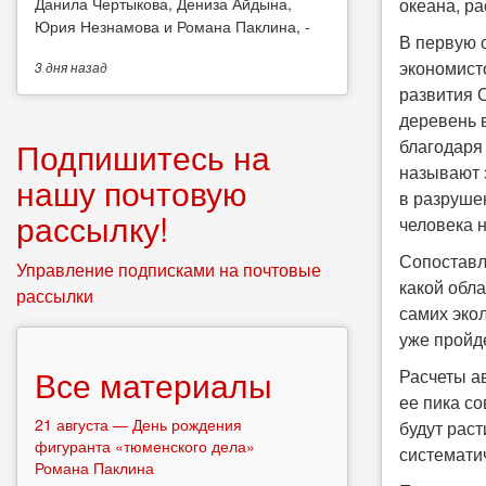
океана, р
Данила Чертыкова, Дениза Айдына,
Юрия Незнамова и Романа Паклина, -
В первую 
экономист
3 дня
назад
развития 
деревень в
благодаря
Подпишитесь на
называют 
нашу почтовую
в разрушен
рассылку!
человека 
Сопоставля
Управление подписками на почтовые
какой обла
рассылки
самих экол
уже пройде
Все материалы
Расчеты а
ее пика с
21 августа — День рождения
будут раст
фигуранта «тюменского дела»
системати
Романа Паклина