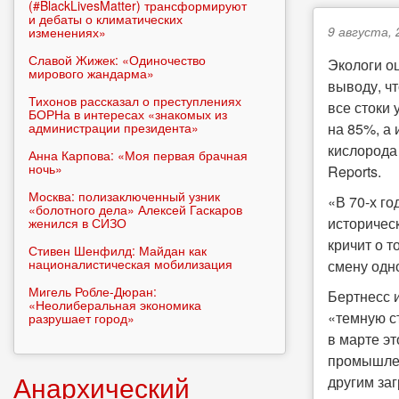
(#BlackLivesMatter) трансформируют
и дебаты о климатических
9 августа, 
изменениях»
Славой Жижек: «Одиночество
Экологи о
мирового жандарма»
выводу, ч
Тихонов рассказал о преступлениях
все стоки 
БОРНа в интересах «знакомых из
администрации президента»
на 85%, а
кислорода
Анна Карпова: «Моя первая брачная
ночь»
Reports.
Москва: полизаключенный узник
«В 70-х го
«болотного дела» Алексей Гаскаров
историчес
женился в СИЗО
кричит о т
Стивен Шенфилд: Майдан как
националистическая мобилизация
смену одн
Мигель Робле-Дюран:
Бертнесс 
«Неолиберальная экономика
«темную с
разрушает город»
в марте э
промышлен
Анархический
другим за