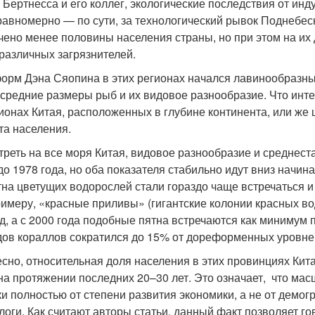
 Бертнесса и его коллег, экологические последствия от ин
равномерно — по сути, за технологический рывок Поднебес
чено менее половины населения страны, но при этом на их
различных загрязнителей.
орм Дэна Сяопина в этих регионах начался лавинообразный
 средние размеры рыб и их видовое разнообразие. Что инт
гионах Китая, расположенных в глубине континента, или же
та населения.
треть на все моря Китая, видовое разнообразие и среднест
о 1978 года, но оба показателя стабильно идут вниз начин
тна цветущих водорослей стали гораздо чаще встречаться и
примеру, «красные приливы» (гигантские колонии красных в
од, а с 2000 года подобные пятна встречаются как минимум
дов кораллов сократился до 15% от дореформенных уровней
есно, относительная доля населения в этих провинциях Кит
на протяжении последних 20
–
30 лет. Это означает, что ма
и полностью от степени развития экономики, а не от демог
логи. Как считают авторы статьи, данный факт позволяет го