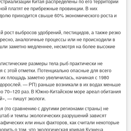
дустриализации Китая распределены по его территории
ной платят ее прибрежные провинции. В них
 долю приходится свыше 60% экономического роста и
 рост выбросов удобрений, пестицидов, а также резко
ересно, аналогичные процессы или не происходили в
 шли заметно медленнее, несмотря на более высокие
атистические размеры тела рыб практически не
ая с этой отметки. Потенциально опасные для всего
 их площадь заметно увеличилась, начиная с 1980
одорослей. — РП) раньше возникали в их водах меньше
 по 70–120 раз. В Южно-Китайском море ареал обитания
», — пишут экологи.
ая (по сравнению с другими регионами страны) не
сштаб и темпы экологических разрушений зависят
рафических или иных факторов, как считали некоторые
ворить о том, что экологическая кривая Кузнеца