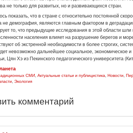
ва не только для развитых, но и развивающихся стран.
сь показать, что в стране с относительно постоянной скор
 а не демография, являются главным фактором в деградац
рует то, что предыдущие исследования в этой области шли
численности населения влияет на разрушение берегов и мор
ствуют об экстренной необходимости в более строгих, сист
будет невозможно дальнейшее социальное, экономическое и 
ьи, Цян Хэ из Пекинского педагогического университета (Ки
ланета
традиционных СМИ
,
Актуальные статьи и публицистика
,
Новости
,
Пер
власти
,
Экология
вить комментарий