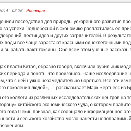
2014 - 03:26 -
Редакция
ценили последствия для природы ускоренного развития про
то за успехи Поднебесной в экономике расплатились ее пр
удобрений, пестицидов и других загрязнителей. В результа
 их воды все чаще зарастают красными одноклеточными во
 и вырабатывают токсины. Обо всем этом ученые рассказыва
дах власти Китая, образно говоря, включили рубильник мод
ких периода и понять, что произошло. Наше исследование 
ом, что с ней нужно незамедлительно бороться. Все эти изм
ого поколения людей», — рассказывает Марк Бертнесс из Б
и его коллеги из различных исследовательских центров на 
торону» китайского экономического чуда, о котором правит
того года Пекин признал, как сообщало информационное аге
ности и сельского хозяйства могло нанести непоправимый 
грязнениям.