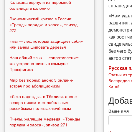
Калакина вернули из тюремной
справедли
больницы в колонию
«Нам удало
Экономический кризис в России:
развития,
«Тренды порядка и хаоса», эпизод
демонстри
272
как рост 
«мы — лес, который защищает себя»
свидетель
или зачем шиповать деревья
без чего 
автор стат
Наш общий язык — сопротивление:
как устроена жизнь в коммуне
Русская п
Просфигика
Статьи из 
Мир без тюрем: анонс 3 онлайн-
Беспредел 
встреч про аболиционизм
Китай
«Лето надежды» в Тбилиси: анонс
Доба
вечера писем тяжелобольным
российским политзаключённым
Ваше имя
Пчёлы, жалящие медведя: «Тренды
порядка и хаоса», эпизод 271