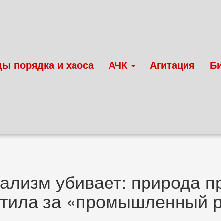
ды порядка и хаоса
АЧК
Агитация
Б
ализм убивает: природа 
атила за «промышленный 