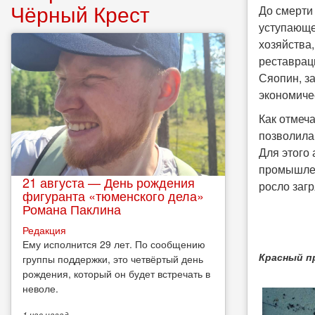
Чёрный Крест
До смерти
уступающе
хозяйства
реставрац
Сяопин, з
экономичес
Как отмеч
позволила
Для этого
промышлен
21 августа — День рождения
росло заг
фигуранта «тюменского дела»
Романа Паклина
Редакция
Ему исполнится 29 лет. По сообщению
Красный пр
группы поддержки, это четвёртый день
рождения, который он будет встречать в
неволе.
1 час
назад