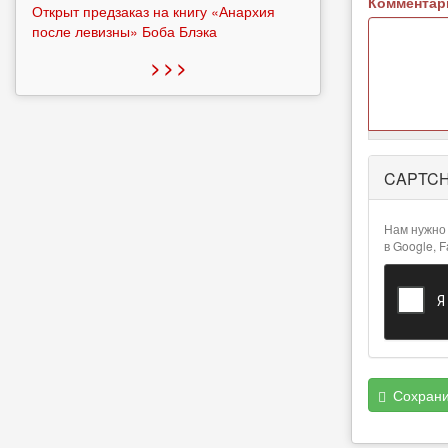
Коммента
Открыт предзаказ на книгу «Анархия
после левизны» Боба Блэка
> > >
Более
CAPTC
подробная
информация
о текстовых
Нам нужно 
форматах
в Google, 
Сохрани