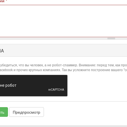
рий
*
HA
убедиться, что вы человек, а не робот-спаммер. Внимание: перед тем, как 
Facebook и прочих крупных компаниях. Так вы усложните построение вашего "
ть
Предпросмотр