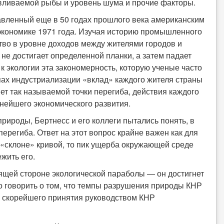
вливаемой рыбы и уровень шума и прочие факторы.
тавленный еще в 50 годах прошлого века американским
экономике 1971 года. Изучая историю промышленного
ство в уровне доходов между жителями городов и
не достигает определенной планки, а затем падает
 экологии эта закономерность, которую ученые часто
апах индустриализации «вклад» каждого жителя страны
нет так называемой точки перегиба, действия каждого
нейшего экономического развития.
рироды, Бертнесс и его коллеги пытались понять, в
перегиба. Ответ на этот вопрос крайне важен как для
м «склоне» кривой, то пик ущерба окружающей среде
жить его.
дящей стороне экологической параболы — он достигнет
но говорить о том, что темпы разрушения природы КНР
и, скорейшего принятия руководством КНР