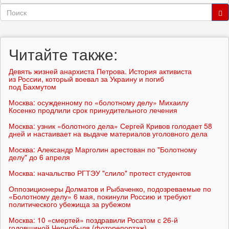
Форма
поиска
Поиск
Читайте также:
Девять жизней анархиста Петрова. История активиста
из России, который воевал за Украину и погиб
под Бахмутом
Москва: осужденному по «болотному делу» Михаилу
Косенко продлили срок принудительного лечения
Москва: узник «болотного дела» Сергей Кривов голодает 58
дней и настаивает на выдаче материалов уголовного дела
Москва: Александр Марголин арестован по "Болотному
делу" до 6 апреля
Москва: начальство РГТЭУ "слило" протест студентов
Оппозиционеры Долматов и Рыбаченко, подозреваемые по
«Болотному делу» 6 мая, покинули Россию и требуют
политического убежища за рубежом
Москва: 10 «смертей» поздравили Росатом с 26-й
годовщиной Чернобыля (фоторепортаж)