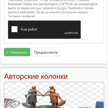
о
Внимание: перед тем, как проходить CAPTCHA, мы рекомендуем
текстовых
выйти из ваших учетных записей в Google, Facebook и прочих
крупных компаниях. Так вы усложните построение вашего
форматах
"сетевого профиля".
Сохранить
Предпросмотр
Авторские колонки