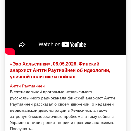
«Эхо Хельсинки», 06.05.2026. Финский
анархист Антти Раутиайнен об идеологии,
уличной политике и войнах
Антти Раутиайнен
В еженедельной программе независимого
русскоязычного радиоканала финский анархист Антти
Раутиайнен рассказал о своём движении, о недавней
первомайской демонстрации в Хельсинки, а также
затронул ближневосточные проблемы и тему войны в
Украине с точки зрения теории и практики анархизма.
Послушать...