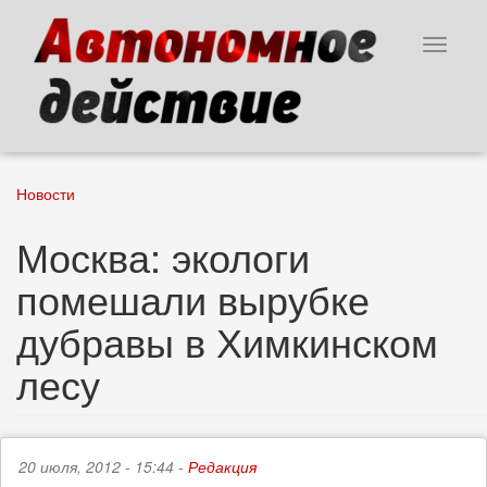
Перейти
к
Toggle
основному
navigat
содержанию
Новости
Москва: экологи
помешали вырубке
дубравы в Химкинском
лесу
20 июля, 2012 - 15:44 -
Редакция