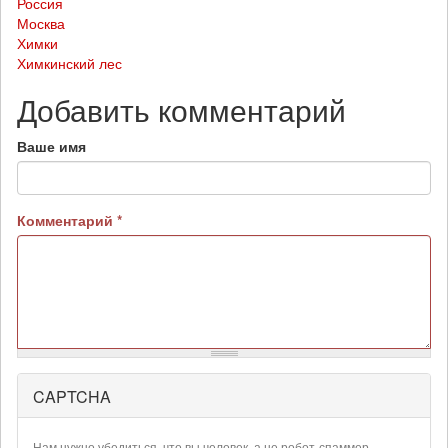
Россия
Москва
Химки
Химкинский лес
Добавить комментарий
Ваше имя
Комментарий
*
CAPTCHA
Более
подробная
информация
Нам нужно убедиться, что вы человек, а не робот-спаммер.