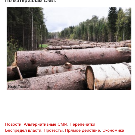
По материалам СМИ.
Новости
,
Альтернативные СМИ
,
Перепечатки
Беспредел власти
,
Протесты
,
Прямое действие
,
Экономика