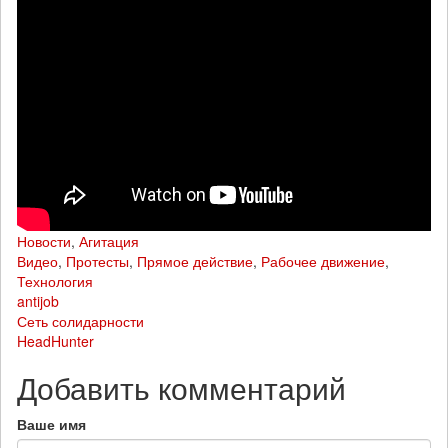
Новости
,
Агитация
Видео
,
Протесты
,
Прямое действие
,
Рабочее движение
,
Технология
antijob
Сеть солидарности
HeadHunter
Добавить комментарий
Ваше имя