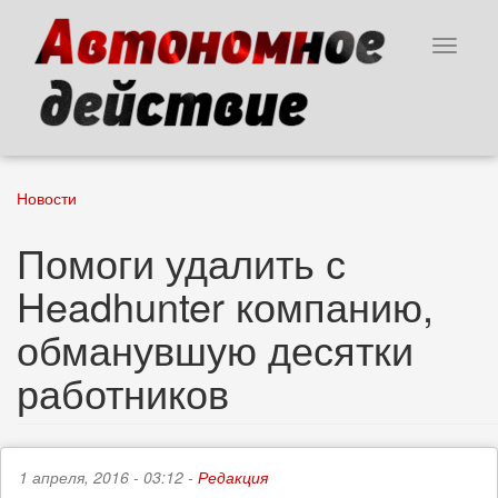
Перейти
к
Toggle
основному
navigat
содержанию
Новости
Помоги удалить с
Headhunter компанию,
обманувшую десятки
работников
1 апреля, 2016 - 03:12 -
Редакция