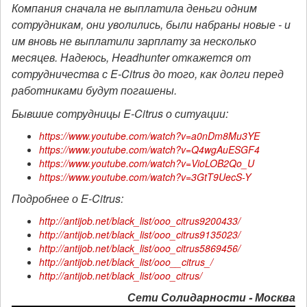
Компания сначала не выплатила деньги одним
сотрудникам, они уволились, были набраны новые - и
им вновь не выплатили зарплату за несколько
месяцев. Надеюсь, Headhunter откажется от
сотрудничества с E-Citrus до того, как долги перед
работниками будут погашены.
Бывшие сотрудницы E-Citrus о ситуации:
https://www.youtube.com/watch?v=a0nDm8Mu3YE
https://www.youtube.com/watch?v=Q4wgAuESGF4
https://www.youtube.com/watch?v=VioLOB2Qo_U
https://www.youtube.com/watch?v=3GtT9UecS-Y
Подробнее о E-Citrus:
http://antijob.net/black_list/ooo_citrus9200433/
http://antijob.net/black_list/ooo_citrus9135023/
http://antijob.net/black_list/ooo_citrus5869456/
http://antijob.net/black_list/ooo__citrus_/
http://antijob.net/black_list/ooo_citrus/
Сети Солидарности - Москва