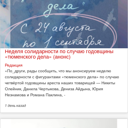
Неделя солидарности по случаю годовщины
«тюменского дела» (анонс)
Редакция
​«По_други, рады сообщить, что мы анонсируем неделю
солидарности с фигурантами «тюменского дела» по случаю
четвёртой годовщины ареста наших товарищей — Никиты
Олейник, Данила Чертыкова, Дениза Айдына, Юрия
Незнамова и Романа Паклина, -
1 день
назад