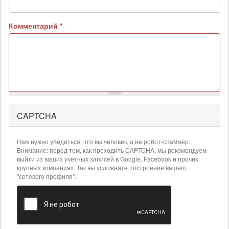
Комментарий
*
CAPTCHA
Более
подробная
информация
Нам нужно убедиться, что вы человек, а не робот-спаммер.
о
Внимание: перед тем, как проходить CAPTCHA, мы рекомендуем
текстовых
выйти из ваших учетных записей в Google, Facebook и прочих
крупных компаниях. Так вы усложните построение вашего
форматах
"сетевого профиля".