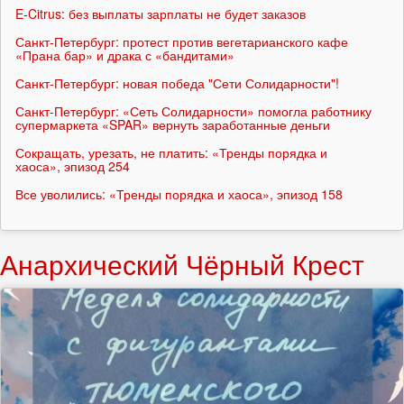
E-Citrus: без выплаты зарплаты не будет заказов
Санкт-Петербург: протест против вегетарианского кафе
«Прана бар» и драка с «бандитами»
Санкт-Петербург: новая победа "Сети Солидарности"!
Санкт-Петербург: «Сеть Солидарности» помогла работнику
супермаркета «SPAR» вернуть заработанные деньги
Сокращать, урезать, не платить: «Тренды порядка и
хаоса», эпизод 254
Все уволились: «Тренды порядка и хаоса», эпизод 158
Анархический Чёрный Крест