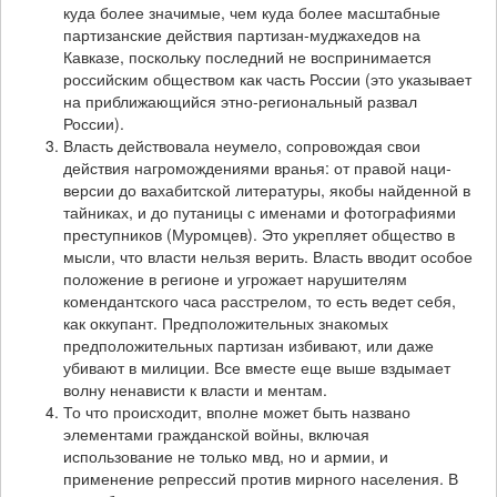
куда более значимые, чем куда более масштабные
партизанские действия партизан-муджахедов на
Кавказе, поскольку последний не воспринимается
российским обществом как часть России (это указывает
на приближающийся этно-региональный развал
России).
Власть действовала неумело, сопровождая свои
действия нагромождениями вранья: от правой наци-
версии до вахабитской литературы, якобы найденной в
тайниках, и до путаницы с именами и фотографиями
преступников (Муромцев). Это укрепляет общество в
мысли, что власти нельзя верить. Власть вводит особое
положение в регионе и угрожает нарушителям
комендантского часа расстрелом, то есть ведет себя,
как оккупант. Предположительных знакомых
предположительных партизан избивают, или даже
убивают в милиции. Все вместе еще выше вздымает
волну ненависти к власти и ментам.
То что происходит, вполне может быть названо
элементами гражданской войны, включая
использование не только мвд, но и армии, и
применение репрессий против мирного населения. В