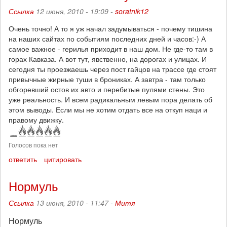
Ссылка
12 июня, 2010 - 19:09 -
soratnik12
Очень точно! А то я уж начал задумываться - почему тишина
на наших сайтах по событиям последних дней и часов:-) А
самое важное - герилья приходит в наш дом. Не где-то там в
горах Кавказа. А вот тут, явственно, на дорогах и улицах. И
сегодня ты проезжаешь через пост гайцов на трассе где стоят
привычные жирные туши в брониках. А завтра - там только
обгоревший остов их авто и перебитые пулями стены. Это
уже реальность. И всем радикальным левым пора делать об
этом выводы. Если мы не хотим отдать все на откуп наци и
правому движку.
Голосов пока нет
ответить
цитировать
Нормуль
Ссылка
13 июня, 2010 - 11:47 -
Митя
Нормуль