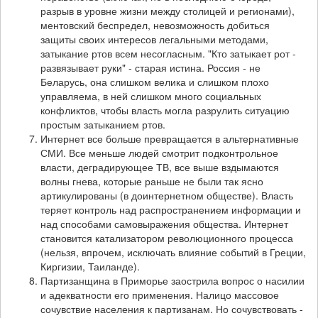
разрыв в уровне жизни между столицей и регионами),
ментовский беспредел, невозможность добиться
защиты своих интересов легальными методами,
затыкание ртов всем несогласным. "Кто затыкает рот -
развязывает руки" - старая истина. Россия - не
Беларусь, она слишком велика и слишком плохо
управляема, в ней слишком много социальных
конфликтов, чтобы власть могла разрулить ситуацию
простым затыканием ртов.
Интернет все больше превращается в альтернативные
СМИ. Все меньше людей смотрит подконтрольное
власти, деградирующее ТВ, все выше вздымаются
волны гнева, которые раньше не были так ясно
артикулированы (в доинтернетном обществе). Власть
теряет контроль над распространением информации и
над способами самовыражения общества. Интернет
становится катализатором революционного процесса
(нельзя, впрочем, исключать влияние событий в Греции,
Киргизии, Таиланде).
Партизанщина в Приморье заострила вопрос о насилии
и адекватности его применения. Налицо массовое
сочувствие населения к партизанам. Но сочувствовать -