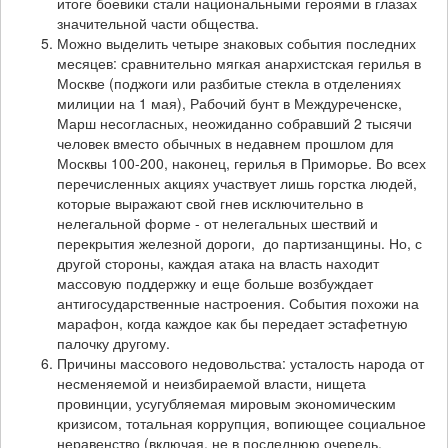
итоге боевики стали национальными героями в глазах
значительной части общества.
Можно выделить четыре знаковых события последних
месяцев: сравнительно мягкая анархистская герилья в
Москве (поджоги или разбитые стекла в отделениях
милиции на 1 мая), Рабочий бунт в Междуреченске,
Марш несогласных, неожиданно собравший 2 тысячи
человек вместо обычных в недавнем прошлом для
Москвы 100-200, наконец, герилья в Приморье. Во всех
перечисленных акциях участвует лишь горстка людей,
которые выражают свой гнев исключительно в
нелегальной форме - от нелегальных шествий и
перекрытия железной дороги, до партизанщины. Но, с
другой стороны, каждая атака на власть находит
массовую поддержку и еще больше возбуждает
антигосударственные настроения. События похожи на
марафон, когда каждое как бы передает эстафетную
палочку другому.
Причины массового недовольства: усталость народа от
несменяемой и неизбираемой власти, нищета
провинции, усугубляемая мировым экономическим
кризисом, тотальная коррупция, вопиющее социальное
неравенство (включая, не в последнюю очередь,