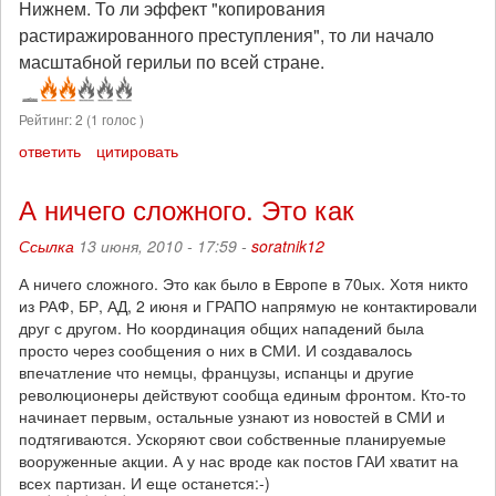
Нижнем. То ли эффект "копирования
растиражированного преступления", то ли начало
масштабной герильи по всей стране.
Рейтинг:
2
(
1
голос )
ответить
цитировать
А ничего сложного. Это как
Ссылка
13 июня, 2010 - 17:59 -
soratnik12
А ничего сложного. Это как было в Европе в 70ых. Хотя никто
из РАФ, БР, АД, 2 июня и ГРАПО напрямую не контактировали
друг с другом. Но координация общих нападений была
просто через сообщения о них в СМИ. И создавалось
впечатление что немцы, французы, испанцы и другие
революционеры действуют сообща единым фронтом. Кто-то
начинает первым, остальные узнают из новостей в СМИ и
подтягиваются. Ускоряют свои собственные планируемые
вооруженные акции. А у нас вроде как постов ГАИ хватит на
всех партизан. И еще останется:-)