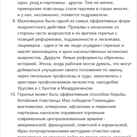
одно, уход в партизаны - другое. Тем не менее,
приморские повстанцы стали героями в глазах многих,
и у них, несомненно, появятся подражатели.
Махновщина была одной из самых эффективных форм
анархистского действия. Призывы к ненасилию со
стороны части анархистов и их критика герильи с
позиций реформизма, подзаконности и легализма,
лицемерна - одни и те же люди осуждают герилью и
хвалят махновщину и архи-насильственных испанских
анархистов, Дуррути. Левые реформисты обречены
историей. Эпоха, когда рабочие могли думать, что могут
добиваться улучшения своего положения по закону,
через легальные профсоюзы и суды, закончилась с
арестами профсоюзников-легалистов, наподобие
Урусова и с бунтом в Междуреченске.
Герилья может быть эффективным способом борьбы.
Китайские повстанцы Мао победили Гоминьдан,
вьетнамские, алжирские, афганские и ливанские
партизаны наносили поражения огромным
современным централизованным армиям -
американской, французской, советской и израильской,
Иран полупартизанскими методами отчистил свою
территорию от иракских войск во время ирано-иракской