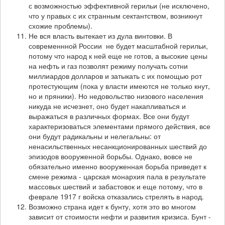
с возможностью эффективной герильи (не исключено,
что у правых с их странным сектантством, возникнут
схожие проблемы).
Не вся власть вытекает из дула винтовки. В
современнной России не будет масштабной герильи,
потому что народ к ней еще не готов, а высокие цены
на нефть и газ позволят режиму получать сотни
миллиардов долларов и затыкать с их помощью рот
протестующим (пока у власти имеются не только кнут,
но и пряники). Но недовольство низового населения
никуда не исчезнет, оно будет накапливаться и
выражаться в различных формах. Все они будут
характеризоваться элементами прямого действия, все
они будут радикальны и нелегальны: от
ненасильственных несанкционированных шествий до
эпизодов вооруженной борьбы. Однако, вовсе не
обязательно именно вооруженная борьба приведет к
смене режима - царская монархия пала в результате
массовых шествий и забастовок и еще потому, что в
феврале 1917 г войска отказались стрелять в народ.
Возможно страна идет к бунту, хотя это во многом
зависит от стоимости нефти и развития кризиса. Бунт -