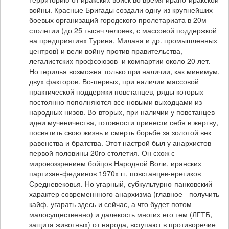
войны. Красные Бригады создали одну из крупнейших
боевых организаций городского пролетариата в 20м
столетии (до 25 тысяч человек, с массовой поддержкой
на предприятиях Турина, Милана и др. промышленных
центров) и вели войну против правительства,
легалистских профсоюзов и компартии около 20 лет.
Но герилья возможна только при наличии, как минимум,
двух факторов. Во-первых, при наличии массовой
практической поддержки повстанцев, ряды которых
постоянно пополняются все новыми выходцами из
народных низов. Во-вторых, при наличии у повстанцев
идеи мученичества, готовности принести себя в жертву,
посвятить свою жизнь и смерть борьбе за золотой век
равенства и братства. Этот настрой был у анархистов
первой половины 20го столетия. Он схож с
мировоззрением бойцов Народной Воли, иранских
партизан-федаинов 1970х гг, повстанцев-еретиков
Средневековья. Но угарный, субкультурно-панковский
характер современнного анархизма (главное - получить
кайф, угарать здесь и сейчас, а что будет потом -
малосущественно) и далекость многих его тем (ЛГТБ,
защита животных) от народа, вступают в противоречие