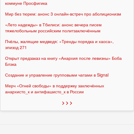
коммуне Просфигика
Мир без тюрем: анонс 3 онлайн-встреч про аболиционизм
«Лето надежды» в Тбилиси: анонс вечера писем
тяжелобольным российским политзаключённым
Пчёлы, жалящие медведя: «Тренды порядка и хаоса»,
эпизод 271
Открыт предзаказ на книгу «Анархия после левизны» Боба
Блэка
Создание и управление групповыми чатами в Signal
Мерч «Огней свободы» в поддержку заключённых
анархисто_к и антифашисто_к в России
> > >