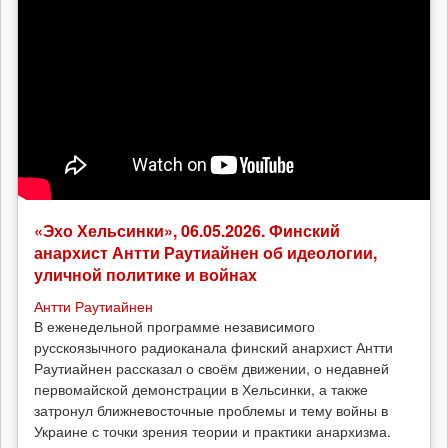
«Эхо Хельсинки», 06.05.2026. Финский
анархист Антти Раутиайнен об идеологии,
уличной политике и войнах
Антти Раутиайнен
В еженедельной программе независимого
русскоязычного радиоканала финский анархист Антти
Раутиайнен рассказал о своём движении, о недавней
первомайской демонстрации в Хельсинки, а также
затронул ближневосточные проблемы и тему войны в
Украине с точки зрения теории и практики анархизма.