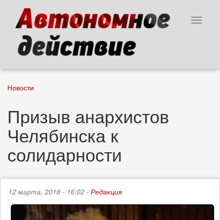
Перейти
к
Toggle
основному
navigat
содержанию
Новости
Призыв анархистов
Челябинска к
солидарности
12 марта, 2018 - 16:02 -
Редакция