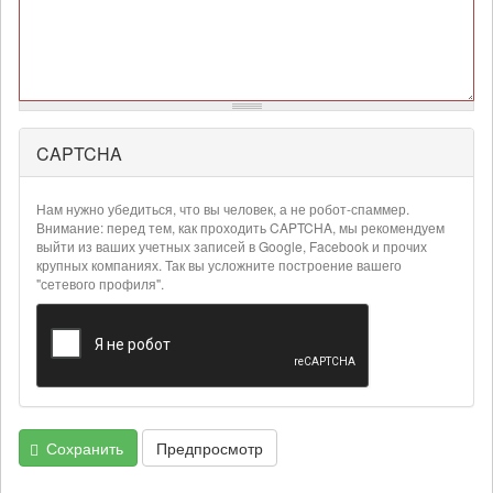
CAPTCHA
Более
подробная
информация
Нам нужно убедиться, что вы человек, а не робот-спаммер.
о
Внимание: перед тем, как проходить CAPTCHA, мы рекомендуем
текстовых
выйти из ваших учетных записей в Google, Facebook и прочих
крупных компаниях. Так вы усложните построение вашего
форматах
"сетевого профиля".
Сохранить
Предпросмотр