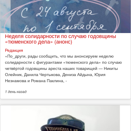
Неделя солидарности по случаю годовщины
«тюменского дела» (анонс)
Редакция
​«По_други, рады сообщить, что мы анонсируем неделю
солидарности с фигурантами «тюменского дела» по случаю
четвёртой годовщины ареста наших товарищей — Никиты
Олейник, Данила Чертыкова, Дениза Айдына, Юрия
Незнамова и Романа Паклина, -
1 день
назад