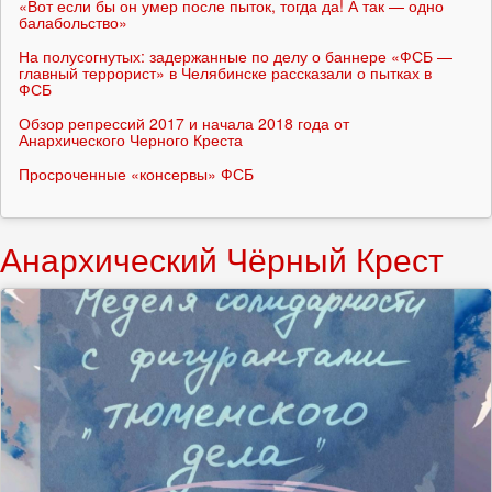
«Вот если бы он умер после пыток, тогда да! А так — одно
балабольство»
На полусогнутых: задержанные по делу о баннере «ФСБ —
главный террорист» в Челябинске рассказали о пытках в
ФСБ
Обзор репрессий 2017 и начала 2018 года от
Анархического Черного Креста
Просроченные «консервы» ФСБ
Анархический Чёрный Крест