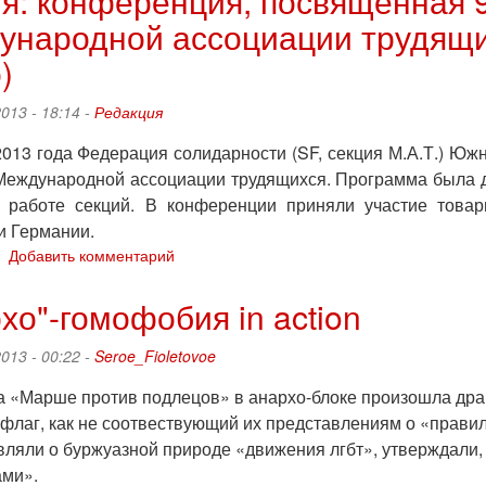
я: конференция, посвященная 
«Диктат
ународной ассоциации трудящи
и
культура»
)
2013 - 18:14 -
Редакция
2013 года Федерация солидарности (SF, секция М.А.Т.) Ю
Международной ассоциации трудящихся. Программа была до
работе секций. В конференции приняли участие товар
и Германии.
о
Добавить комментарий
Англия:
конференция,
хо"-гомофобия in action
посвященная
90-
2013 - 00:22 -
Seroe_Fioletovoe
й
годовщине
а «Марше против подлецов» в анархо-блоке произошла дра
Международной
флаг, как не соотвествующий их представлениям о «правил
ассоциации
вляли о буржуазной природе «движения лгбт», утверждали, 
трудящихся,
прошла
ами».