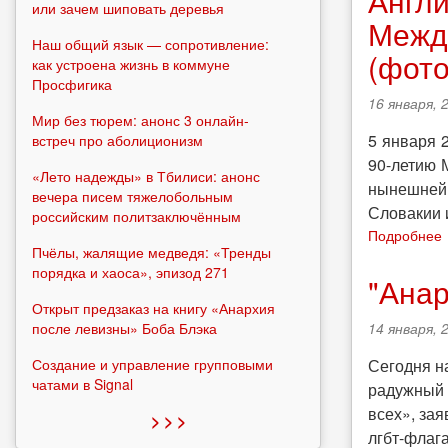
Англи
или зачем шиповать деревья
Межд
Наш общий язык — сопротивление:
(фото
как устроена жизнь в коммуне
Просфигика
16 января, 
Мир без тюрем: анонс 3 онлайн-
5 января 
встреч про аболиционизм
90-летию 
«Лето надежды» в Тбилиси: анонс
нынешней 
вечера писем тяжелобольным
Словакии 
российским политзаключённым
Подробнее
Пчёлы, жалящие медведя: «Тренды
порядка и хаоса», эпизод 271
"Анар
Открыт предзаказ на книгу «Анархия
после левизны» Боба Блэка
14 января, 
Создание и управление групповыми
Сегодня н
чатами в Signal
радужный 
всех», зая
> > >
лгбт-флаг