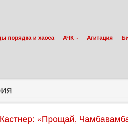
ды порядка и хаоса
АЧК
Агитация
Б
рия
Кастнер: «Прощай, Чамбавамба