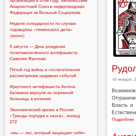
Анархистский Союз и нидерландская
Федерация за Вольный Социализм
Неделя солидарности по случаю
годовщины «тюменского дела»
(анонс)
5 августа — День рождения
политзаключённого антифашиста
Савелия Фролова
Рудол
Пятый год войны и сослагательное
рассмотрение недавних событий
16 января, 
Иркутского антифашиста Антона
Возникно
Калакина вернули из тюремной
Отграниче
больницы в колонию
Власть и
Экономический кризис в России:
Естествен
«Тренды порядка и хаоса», эпизод
Подробнее
272
«мы — лес, который защищает себя»