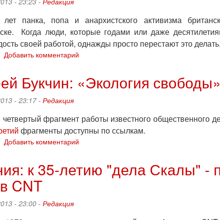
2013 - 23:23 -
Редакция
 лет панка, попа и анархистского активизма британс
ске. Когда люди, которые годами или даже десятилети
ость своей работой, однажды просто перестают это делать, 
о
Добавить комментарий
Йенс
Кастнер:
й Букчин: «Экология свободы»
«Прощай,
Чамбавамба!»
2013 - 23:17 -
Редакция
 четвертый фрагмент работы известного общественного де
ретий
фрагменты доступны по ссылкам.
о
Добавить комментарий
Мюррей
Букчин:
ия: к 35-летию "дела Скалы" -
«Экология
ив CNT
свободы»
(фрагмент
4)
2013 - 23:00 -
Редакция