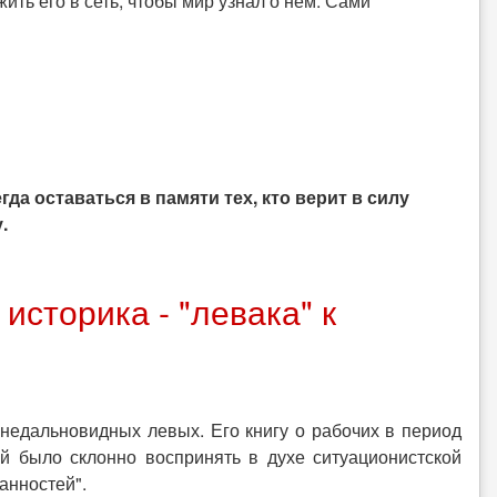
ть его в сеть, чтобы мир узнал о нём. Сами
да оставаться в памяти тех, кто верит в силу
.
историка - "левака" к
едальновидных левых. Его книгу о рабочих в период
й было склонно воспринять в духе ситуационистской
анностей".