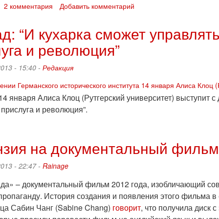
в
о
2 комментария
Добавить комментарий
Лондоне
"Анархо"-
(фото)
гомофобия
д: “И кухарка сможет управлят
n
уга и революция”
action
2013 - 15:40 -
Редакция
14 января Алиса Клоц (Рутгерский университет) выступит с
прислуга и революция”.
о
Доклад:
“И
зия на документальный фильм 
кухарка
сможет
2013 - 22:47 -
Rainage
управлять
государством:
да» – документальный фильм 2012 года, изобличающий со
домашняя
пропаганду. История создания и появления этого фильма в 
прислуга
ца Сабин Чанг (Sabine Chang)
говорит
, что получила диск 
и
революция”