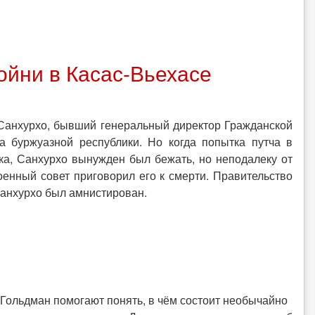
ойни в Касас-Вьехасе
 Санхурхо, бывший генеральный директор Гражданской
а буржуазной республики. Но когда попытка путча в
а, Санхурхо вынужден был бежать, но неподалеку от
оенный совет приговорил его к смерти. Правительство
 Санхурхо был амнистирован.
ольд­ман по­мо­га­ют по­нять, в чём со­сто­ит необы­чай­но