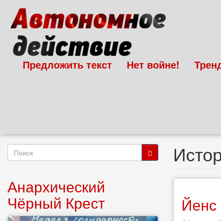
Перейти
к
основному
содержанию
Предложить текст
Нет войне!
Трен
Исто
Форма
поиска
Поиск
Анархический
Чёрный Крест
Йенс 