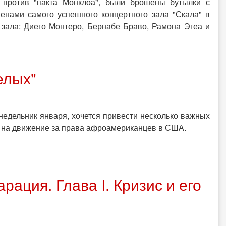
 против "пакта Монклоа", были брошены бутылки с
енами самого успешного концертного зала "Скала" в
 зала: Диего Монтеро, Бернабе Браво, Рамона Эгеа и
елых"
онедельник января, хочется привести несколько важных
о на движение за права афроамериканцев в США.
рация. Глава I. Кризис и его