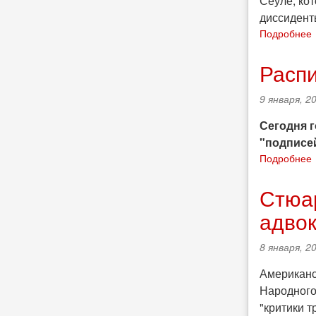
Сеуле, кот
диссидент
Подробнее
Расп
9 января, 20
Сегодня г
"подписей
Подробнее
Стюар
адво
8 января, 20
Американс
Народного
"критики т