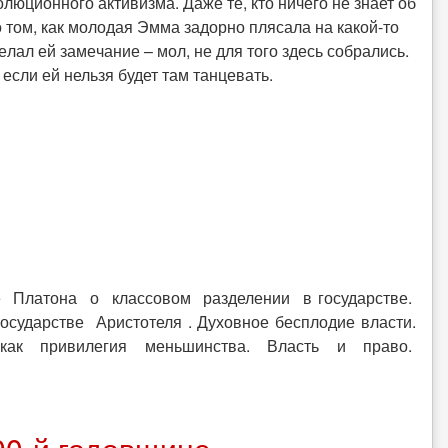
лю­ци­он­но­го ак­ти­виз­ма. Даже те, кто ни­че­го не знает об
ом, как мо­ло­дая Эмма за­дор­но пля­са­ла на ка­кой-то
де­лал ей за­ме­ча­ние – мол, не для того здесь со­бра­лись.
 если ей нель­зя будет там тан­це­вать.
е Платона о классовом разделении в государстве.
сударстве Аристотеля . Духовное бесплодие власти.
ть как привилегия меньшинства. Власть и право.