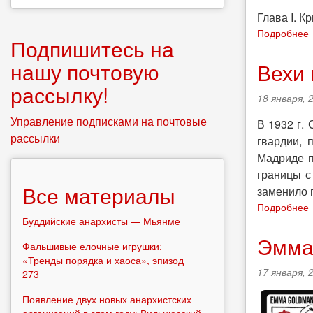
Глава I. К
Подробнее
Подпишитесь на
нашу почтовую
Вехи 
рассылку!
18 января, 
Управление подписками на почтовые
В 1932 г.
рассылки
гвардии, 
I
Мадриде п
границы с
Все материалы
заменило 
Подробнее
Буддийские анархисты — Мьянме
Эмма
Фальшивые елочные игрушки:
к
«Тренды порядка и хаоса», эпизод
17 января, 
273
Появление двух новых анархистских
организаций в этом году: Вильнюсский