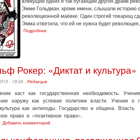
вле­ку­щий одних и так пу­га­ю­щий дру­гих драйв ре­во­
в
Эмме Гольд­ман, кроме имени, слы­ша­ли ис­то­рию о т
Касас-
Вьехасе
ре­во­лю­ци­он­ной ма­ёв­ке. Один стро­гий то­ва­рищ с
Эмма от­ве­ти­ла, что ей не нужна будет ре­во­лю­ция,
Подробнее
о
Эмма
Гольдман
–
борьба
и
ьф Рокер: «Диктат и культура»
любовь
2013 - 19:24 -
Редакция
вение каст как государственная необходимость. Учени
ние наружу как условие политики власти. Учение о го
 культура как антиподы. Государство и община. Влас
ное право и «позитивное право».
о
Добавить комментарий
Рудольф
Рокер: