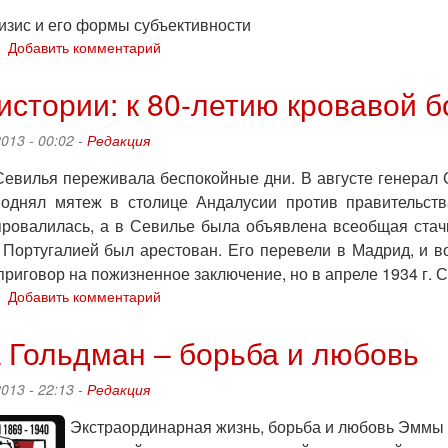
ризис и его формы субъективности
о
Добавить комментарий
Майкл
Хардт
истории: к 80-летию кровавой б
и
Антонио
2013 - 00:02 -
Редакция
Негри:
"Декларация.
 Севилья переживала беспокойные дни. В августе генерал
Глава
поднял мятеж в столице Андалусии против правительств
.
ровалилась, а в Севилье была объявлена всеобщая стачк
Кризис
и
 Португалией был арестован. Его перевели в Мадрид, и в
его
приговор на пожизненное заключение, но в апреле 1934 г.
формы
о
Добавить комментарий
субъективности.
Вехи
Должник"
истории:
 Гольдман – борьба и любовь
80-
2013 - 22:13 -
Редакция
летию
кровавой
Экс­тра­ор­ди­нар­ная жизнь, борь­ба и лю­бовь Эммы Г
бойни