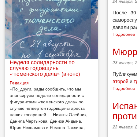
24 января, 
После 30
самороспу
давали рад
Подробнее
Мюрре
Неделя солидарности по
23 января, 
случаю годовщины
«тюменского дела» (анонс)
Публикуем
второй
и
т
Редакция
Подробнее
​«По_други, рады сообщить, что мы
анонсируем неделю солидарности с
фигурантами «тюменского дела» по
Испан
случаю четвёртой годовщины ареста
прот
наших товарищей — Никиты Олейник,
Данила Чертыкова, Дениза Айдына,
23 января, 
Юрия Незнамова и Романа Паклина, -