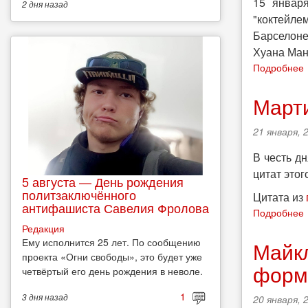
15 январ
2 дня
назад
"коктейле
Барселоне
Хуана Ман
Подробнее
к
Марти
21 января, 
В честь д
-
цитат это
5 августа — День рождения
политзаключённого
Цитата из
антифашиста Савелия Фролова
Подробнее
Редакция
Ему исполнится 25 лет. По сообщению
Майкл
проекта «Огни свободы», это будет уже
формы
четвёртый его день рождения в неволе.
1
3 дня
назад
20 января, 