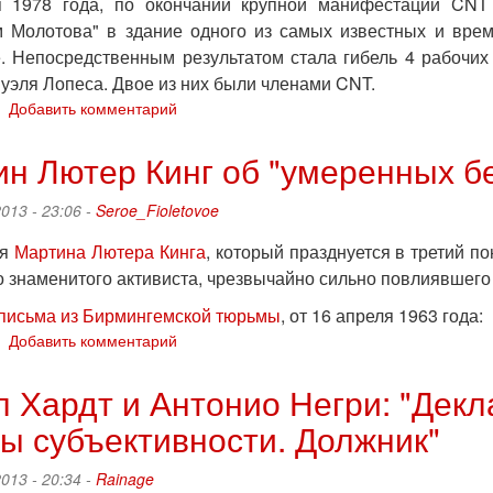
я 1978 года, по окончании крупной манифестации CNT
м Молотова" в здание одного из самых известных и врем
. Непосредственным результатом стала гибель 4 рабочих
уэля Лопеса. Двое из них были членами CNT.
о
Добавить комментарий
Испания:
н Лютер Кинг об "умеренных б
35-
летию
2013 - 23:06 -
Seroe_Fioletovoe
"дела
Скалы"
ня
Мартина Лютера Кинга
, который празднуется в третий п
го знаменитого активиста, чрезвычайно сильно повлиявшег
полицейской
провокации
письма из Бирмингемской тюрьмы
, от 16 апреля 1963 года:
против
о
Добавить комментарий
CNT
Мартин
Лютер
 Хардт и Антонио Негри: "Декла
Кинг
 субъективности. Должник"
об
"умеренных
белых"
2013 - 20:34 -
Rainage