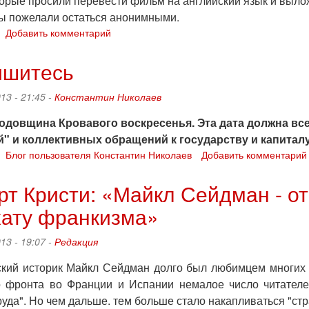
орые просили перевести фильм на английский язык и выложи
ы пожелали остаться анонимными.
о
Добавить комментарий
Рецензия
на
ишитесь
документальный
фильм
13 - 21:45 -
Константин Николаев
"Пропаганда"
(КНДР,
одовщина Кровавого воскресенья. Эта дата должна всег
2012)
" и коллективных обращений к государству и капиталу
о
Блог пользователя Константин Николаев
Добавить комментарий
Распишитесь
т Кристи: «Майкл Сейдман - от 
кату франкизма»
13 - 19:07 -
Редакция
кий историк Майкл Сейдман долго был любимцем многих н
 фронта во Франции и Испании немалое число читателе
руда". Но чем дальше. тем больше стало накапливаться "стр