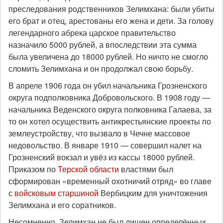
преследования родственников Зелимхана: были убиты
его брат и отец, арестованы его жена и дети. За голову
легендарного абрека царское правительство
назначило 5000 рублей, а впоследствии эта сумма
была увеличена до 18000 рублей. Но ничто не смогло
сломить Зелимхана и он продолжал свою борьбу.
В апреле 1906 года он убил начальника Грозненского
округа подполковника Добровольского. В 1908 году —
начальника Веденского округа полковника Галаева, за
то он хотел осуществить антикрестьянские проекты по
землеустройству, что вызвало в Чечне массовое
недовольство. В январе 1910 — совершил налет на
Грозненский вокзал и увёз из кассы 18000 рублей.
Приказом по
Терской области
властями был
сформирован «временный охотничий отряд» во главе
с
войсковым старшиной
Вербицким для уничтожения
Зелимхана и его соратников.
Несомненно, Зелимхан не был лишен определённых