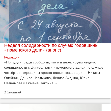
Неделя солидарности по случаю годовщины
«тюменского дела» (анонс)
Редакция
​«По_други, рады сообщить, что мы анонсируем неделю
солидарности с фигурантами «тюменского дела» по случаю
четвёртой годовщины ареста наших товарищей — Никиты
Олейник, Данила Чертыкова, Дениза Айдына, Юрия
Незнамова и Романа Паклина, -
2 дня
назад