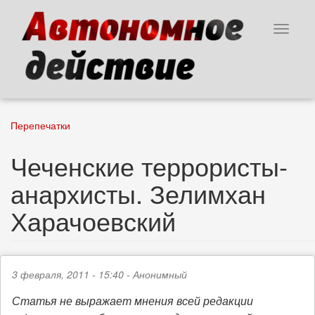
Перейти
к
Toggle
основному
navigat
содержанию
Перепечатки
Чеченские террористы-
анархисты. Зелимхан
Харачоевский
3 февраля, 2011 - 15:40 -
Анонимный
Статья не выражает мнения всей редакции