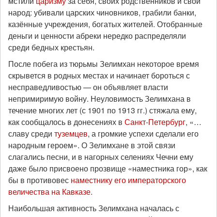
мстили
царизму
за себя, своих родственников и свой
народ: убивали царских чиновников, грабили банки,
казённые учреждения, богатых жителей. Отобранные
деньги и ценности абреки нередко распределяли
среди бедных крестьян.
После побега из тюрьмы Зелимхан некоторое время
скрывется в родных местах и начинает бороться с
несправедливостью — он объявляет власти
непримиримую войну. Неуловимость Зелимхана в
течение многих лет (с 1901 по 1913 гг.) стяжала ему,
как сообщалось в донесениях в
Санкт-Петербург
, «…
славу среди
туземцев
, а громкие успехи сделали его
народным героем». О Зелимхане в этой связи
слагались песни, и в нагорных селениях Чечни ему
даже было присвоено прозвище «наместника гор», как
бы в противовес
наместнику его императорского
величества на Кавказе
.
Наибольшая активность Зелимхана началась с