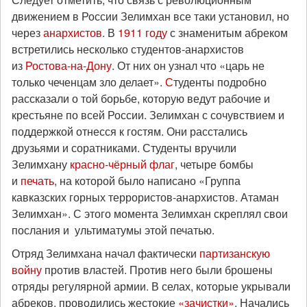
движением в России Зелимхан все таки установил, но
через
анархистов
. В
1911 году
с знаменитым абреком
встретились несколько студентов-анархистов
из
Ростова-на-Дону
. От них он узнал что «царь не
только чеченцам зло делает».
С
туденты подробно
рассказали о той борьбе, которую ведут рабочие и
крестьяне по всей России. Зелимхан с сочувствием и
поддержкой отнесся к гостям. Они расстались
друзьями и соратниками. Студенты вручили
Зелимхану
красно-чёрный флаг
, четыре бомбы
и
печать
, на которой было написано «Группа
кавказских горных террористов-анархистов. Атаман
Зелимхан». С этого момента Зелимхан скреплял свои
послания и ультиматумы этой печатью.
Отряд Зелимхана начал фактически
партизанскую
войну
против властей. Против него были брошены
отряды регулярной армии. В селах, которые укрывали
абреков, проводились жестокие
«зачистки»
. Начались