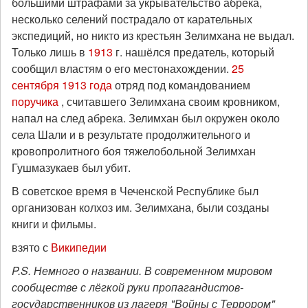
большими штрафами за укрывательство абрека,
несколько селений пострадало от карательных
экспедиций, но никто из крестьян Зелимхана не выдал.
Только лишь в
1913
г. нашёлся предатель, который
сообщил властям о его местонахождении.
25
сентября
1913 года
отряд под командованием
поручика
, считавшего Зелимхана своим кровником,
напал на след абрека. Зелимхан был окружен около
села Шали и в результате продолжительного и
кровопролитного боя тяжелобольной Зелимхан
Гушмазукаев был убит.
В советское время в Чеченской Республике был
организован колхоз им. Зелимхана, были созданы
книги и фильмы.
взято с
Википедии
P.S. Немного о названии. В современном мировом
сообществе с лёгкой руки пропагандистов-
государственников из лагеря "Войны с Террором"