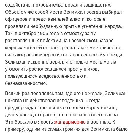
содействие, покровительствовал и защищал их.
Объектом же своей мести Зелимхан всегда выбирал
офицеров и представителей власти, которые
проявляли необузданную прыть в угнетении народа.
Так, в октябре 1905 года в отместку за 17
расстрелянных войсками на Грозненском базаре
мирных жителей он расстрелял такое же количество
пассажиров-офицеров из остановленного им поезда.
Зелимхан искренне верил, что только месть могла
угомонить распоясавшихся преступников,
пользующихся вседозволенностью и
безнаказанностью.
Всякий раз появляясь там, где его не ждали, Зелимхан
никогда не действовал исподтишка. Всегда
предупреждал противника о своем скором визите,
делом убеждал врагов, что он хозяин своего слова.
Это бросало в ярость
жандармерию
и военных. К
примеру, одним из самых громких дел Зелимхана было