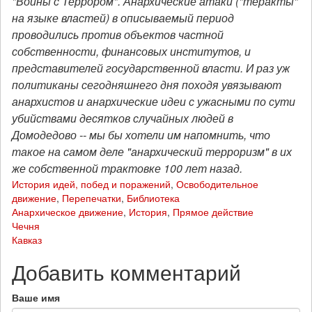
"Войны с Террором". Анархические атаки ("теракты"
на языке властей) в описываемый период
проводились против объектов частной
собственности, финансовых институтов, и
представителей государственной власти. И раз уж
политиканы сегодняшнего дня походя увязывают
анархистов и анархические идеи с ужасными по сути
убийствами десятков случайных людей в
Домодедово -- мы бы хотели им напомнить, что
такое на самом деле "анархический терроризм" в их
же собственной трактовке 100 лет назад.
История идей, побед и поражений
,
Освободительное
движение
,
Перепечатки
,
Библиотека
Анархическое движение
,
История
,
Прямое действие
Чечня
Кавказ
Добавить комментарий
Ваше имя