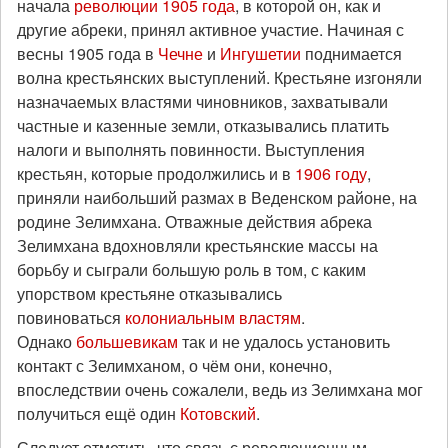
начала
революции 1905 года
, в которой он, как и
другие абреки, принял активное участие. Начиная с
весны 1905 года в
Чечне
и
Ингушетии
поднимается
волна крестьянских выступлений. Крестьяне изгоняли
назначаемых властями чиновников, захватывали
частные и казенные земли, отказывались платить
налоги и выполнять повинности. Выступления
крестьян, которые продолжились и в
1906 году
,
приняли наибольший размах в Веденском районе, на
родине Зелимхана. Отважные действия абрека
Зелимхана вдохновляли крестьянские массы на
борьбу и сыграли большую роль в том, с каким
упорством крестьяне отказывались
повиноваться
колониальным властям
.
Однако
большевикам
так и не удалось установить
контакт с Зелимханом, о чём они, конечно,
впоследствии очень сожалели, ведь из Зелимхана мог
получиться ещё один
Котовский
.
Следует отметить, что связь с революционным