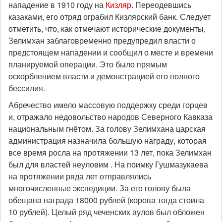
нападение в 1910 году на
Кизляр
. Переодевшись
казаками, его отряд ограбил Кизлярский банк. Следует
отметить, что, как отмечают исторические документы,
Зелимхан заблаговременно предупредил власти о
предстоящем нападении и сообщил о месте и времени
планируемой операции. Это было прямым
оскорблением власти и демонстрацией его полного
бессилия.
Абречество имело массовую поддержку среди горцев
и, отражало недовольство народов Северного Кавказа
национальным гнётом. За голову Зелимхана царская
администрация назначила большую награду, которая
все время росла на протяжении 13 лет, пока Зелимхан
был для властей неуловим . На поимку Гушмазукаева
на протяжении ряда лет отправлялись
многочисленные экспедиции. За его голову была
обещана награда 18000 рублей (корова тогда стоила
10 рублей). Целый ряд чеченских аулов был обложен