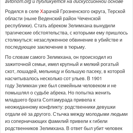
avtonom.org и публикуется на дискуссионной основе
Родился в селе
Х
арачой Грозненского округа, Терской
области (ныне Веденский район Чеченской
республики). Стать абреком Зелимхана вынудили
трагические обстоятельства, с которыми ему пришлось
столкнуться: незаслуженное обвинение в убийстве и
последующее заключение в тюрьму.
По словам самого Зелимхана, он происходил из
зажиточной семьи, имел крупный и мелкий рогатый
скот, лошадей, мельницу и большую пасеку, в которой
насчитывалось несколько сот ульев. В 1901
году Зелимхан уже был семейным человеком и не
помышлял о судьбе абрека. Но попытка женить
младшего брата Солтамурада привела к
неожиданному конфликту: родственники девушки
отдали её за другого. Стычка между молодыми людьми
из соперничающих фамилий привели к гибели
родственников Зелимхана. В ответ был убит человек