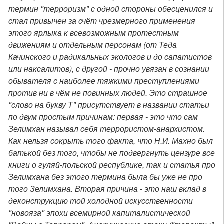
термин "терроризм" с одной стороны обесценился и
стал привычен за счёт чрезмерного применения
этого ярлыка к всевозможным протестным
движениям и отдельным персонам (от Теда
Качинского и радикальных экологов и до сапатистов
или наксалитов), с другой - прочно увязан в сознании
обывателя с наиболее тяжкими преступлениями
против ни в чём не повинных людей. Это страшное
"слово на букву Т" присутствует в названии статьи
по двум простым причинам: первая - это что сам
Зелимхан называл себя террористом-анархистом.
Как нельзя сокрыть того факта, что Н.И. Махно был
батькой без того, чтобы не подвергнуть цензуре все
книги о гуляй-польской республике, так и статья про
Зелимхана без этого термина была бы уже не про
того Зелимхана. Вторая причина - это наш вклад в
деконструкцию той холодной искусственности
"новояза" эпохи всемирной капиталистической