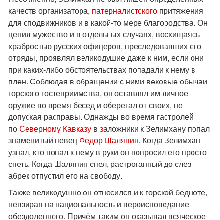
качеств организатора,
патерналистского
притяжения
для сподвижников и в какой-то мере благородства. Он
ценил мужество и в отдельных случаях, восхищаясь
храбростью русских офицеров, преследовавших его
отряды, проявлял великодушие даже к ним, если они
при каких-либо обстоятельствах попадали к нему в
плен. Соблюдая в обращении с ними вековые обычаи
горского гостеприимства, он оставлял им личное
оружие во время бесед и оберегал от своих, не
допуская расправы. Однажды во время гастролей
по
Северному Кавказу
в
з
аложники к Зелимхану попал
знаменитый певец
Федор Шаляпин
. Когда Зелимхан
узнал, кто попал к нему в руки он попросил его просто
спеть. Когда Шаляпин спел, растроганный до слез
абрек отпустил его на свободу.
Также великодушно он относился и к горской бедноте,
невзирая на национальность и вероисповедание
обездоленного. Причём таким он оказывал всяческое