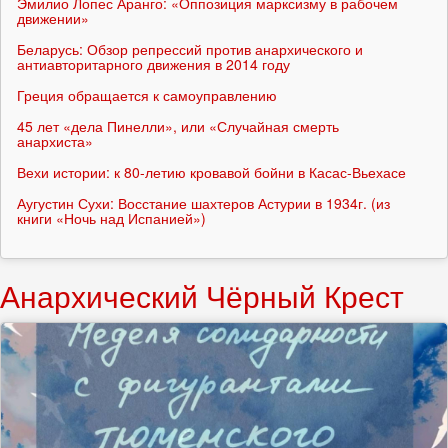
Эмилио Лопес Аранго: «Оппозиция марксизму в рабочем
движении»
Беларусь: Обзор репрессий против анархического и
антиавторитарного движения в 2014 году
Греция обращается к самоуправлению
45 лет «дела Пинелли», или «Случайная смерть
анархиста»
Вехи истории: к 80-летию кровавой бойни в Касас-Вьехасе
Аугустин Сухи: Восстание шахтеров Астурии в 1934г. (из
книги «Ночь над Испанией»)
Анархический Чёрный Крест