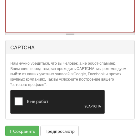
CAPTCHA
Более
подробная
информация
Нам нужно убедиться, что вы человек, а не робот-спаммер.
о
Внимание: перед тем, как проходить CAPTCHA, мы рекомендуем
текстовых
выйти из ваших учетных записей в Google, Facebook и прочих
крупных компаниях. Так вы усложните построение вашего
форматах
"сетевого профиля".
Сохранить
Предпросмотр