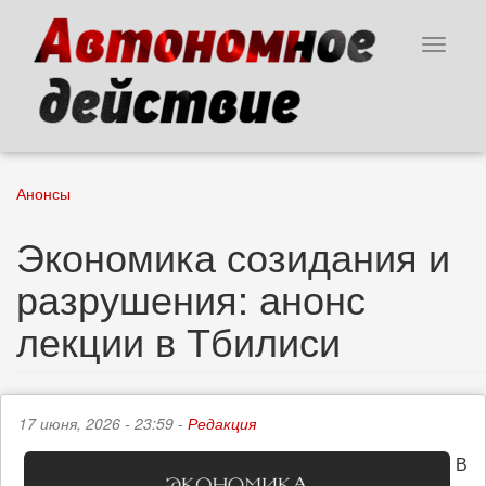
Перейти
к
Toggle
основному
navigat
содержанию
Анонсы
Экономика созидания и
разрушения: анонс
лекции в Тбилиси
17 июня, 2026 - 23:59 -
Редакция
В