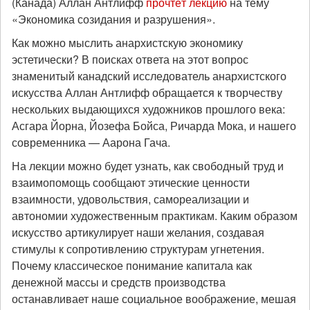
(Канада) Аллан Антлифф
прочтёт лекцию
на тему
«Экономика созидания и разрушения».
Как можно мыслить анархистскую экономику
эстетически? В поисках ответа на этот вопрос
знаменитый канадский исследователь анархистского
искусства Аллан Антлифф обращается к творчеству
нескольких выдающихся художников прошлого века:
Асгара Йорна, Йозефа Бойса, Ричарда Мока, и нашего
современника — Аарона Гача.
На лекции можно будет узнать, как свободный труд и
взаимопомощь сообщают этические ценности
взаимности, удовольствия, самореализации и
автономии художественным практикам. Каким образом
искусство артикулирует наши желания, создавая
стимулы к сопротивлению структурам угнетения.
Почему классическое понимание капитала как
денежной массы и средств производства
останавливает наше социальное воображение, мешая