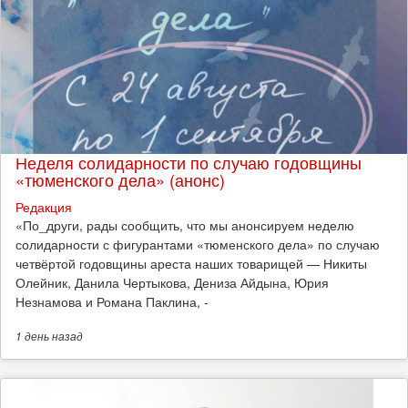
Неделя солидарности по случаю годовщины
«тюменского дела» (анонс)
Редакция
​«По_други, рады сообщить, что мы анонсируем неделю
солидарности с фигурантами «тюменского дела» по случаю
четвёртой годовщины ареста наших товарищей — Никиты
Олейник, Данила Чертыкова, Дениза Айдына, Юрия
Незнамова и Романа Паклина, -
1 день
назад