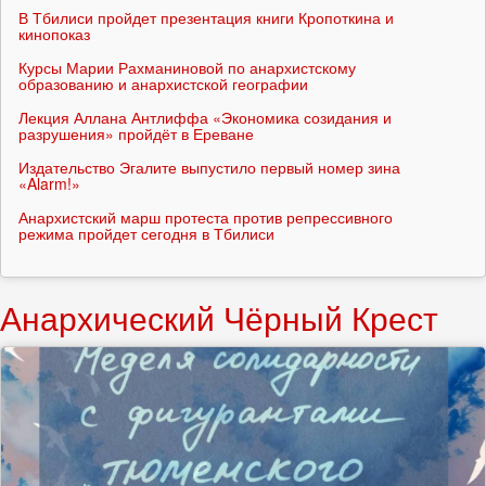
В Тбилиси пройдет презентация книги Кропоткина и
кинопоказ
Курсы Марии Рахманиновой по анархистскому
образованию и анархистской географии
Лекция Аллана Антлиффа «Экономика созидания и
разрушения» пройдёт в Ереване
Издательство Эгалите выпустило первый номер зина
«Alarm!»
Анархистский марш протеста против репрессивного
режима пройдет сегодня в Тбилиси
Анархический Чёрный Крест