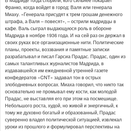
В Мадриде тогда спорили, кого сильнее покарает
Франко, когда войдет в город: Валя или генерала
Миаху. «Генерала присудят к трем грошам денежного
штрафа, а Валя – повесят», – острили мадридцы в
кафе. Валь сыграл выдающуюся роль в обороне
Мадрида в ноябре 1936 года. И на сей раз он держал в
своих руках все организационные нити. Политические
планы, проекты, воззвания и памятные записки
разрабатывал и писал Гарсиа Прадас. Прадас, один из
самых талантливых журналистов Мадрида, в
издававшейся им ежедневной утренней газете
конфедератов «CNT» задавал тон в острых
злободневных вопросах. Миаха говорил, что никто так
основательно не промывал ему кости, как молодой
Прадас, не выставляя его при этом на посмешище.
Небольшого роста, худой, но живой и энергичный, к
тому же духовно богатый и образованный, Прадас
суверенно владел политической ситуацией, извлекал
уроки из прошлого и формулировал перспективы на