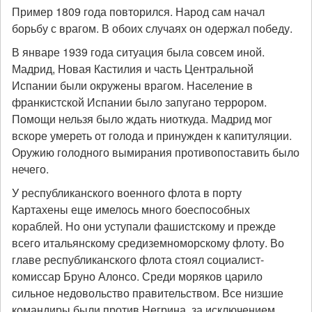
Пример 1809 года повторился. Народ сам начал
борьбу с врагом. В обоих случаях он одержал победу.
В январе 1939 года ситуация была совсем иной.
Мадрид, Новая Кастилия и часть Центральной
Испании были окружены врагом. Население в
франкистской Испании было запугано террором.
Помощи нельзя было ждать ниоткуда. Мадрид мог
вскоре умереть от голода и принужден к капитуляции.
Оружию голодного вымирания противопоставить было
нечего.
У республиканского военного флота в порту
Картахены еще имелось много боеспособных
кораблей. Но они уступали фашистскому и прежде
всего итальянскому средиземноморскому флоту. Во
главе республиканского флота стоял социалист-
комиссар Бруно Алонсо. Среди моряков царило
сильное недовольство правительством. Все низшие
командиры были против Негрина, за исключением