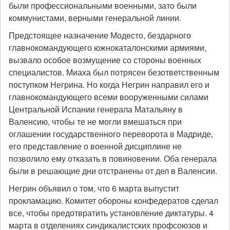
были профессиональными военными, зато были
коммунистами, верными генеральной линии.
Предстоящее назначение Модесто, бездарного
главнокомандующего южнокаталонскими армиями,
вызвало особое возмущение со стороны военных
специалистов. Миаха был потрясен безответственным
поступком Негрина. Но когда Негрин направил его и
главнокомандующего всеми вооруженными силами
Центральной Испании генерала Матальяну в
Валенсию, чтобы те не могли вмешаться при
оглашении государственного переворота в Мадриде,
его представление о военной дисциплине не
позволило ему отказать в повиновении. Оба генерала
были в решающие дни отстранены от дел в Валенсии.
Негрин объявил о том, что 6 марта выпустит
прокламацию. Комитет обороны конфедератов сделал
все, чтобы предотвратить установление диктатуры. 4
марта в отделениях синдикалистских профсоюзов и