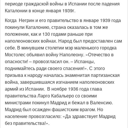
периоде граждаской войны в Испании после падения
Каталонии в конце января 1939г.
Когда Негрин и его правительство в январе 1939 года
покинули Каталонию, страна оказалась в том же
положении, как и 130 годами раньше при
наполеоновских войнах. Народ был предоставлен сам
себе. В минувшем столетии мэр маленького городка
Мостолес объявил войну Наполеону. «Отечество в
опасности! – провозгласил он. – Испанцы,
поднимайтесь ради своего спасения!». С этого
призыва к народу началась знаменитая партизанская
война, завершившаяся изгнанием наполеоновских
армий из Испании.
В ноябре 1936 года глава
правительства Ларго Кабальеро со своими
министрами покинул Мадрид и бежал в Валенсию.
Мадрид был осажден фашистским врагом. Но
население провозгласило: «Да здравствует Мадрид
без правительства!».