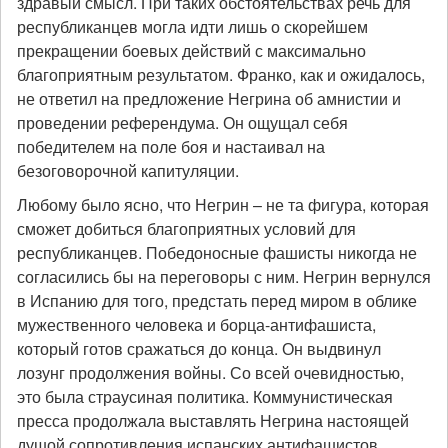
здравый смысл. При таких обстоятельствах речь для
республиканцев могла идти лишь о скорейшем
прекращении боевых действий с максимально
благоприятным результатом. Франко, как и ожидалось,
не ответил на предложение Негрина об амнистии и
проведении референдума. Он ощущал себя
победителем на поле боя и настаивал на
безоговорочной капитуляции.
Любому было ясно, что Негрин – не та фигура, которая
сможет добиться благоприятных условий для
республиканцев. Победоносные фашисты никогда не
согласились бы на переговоры с ним. Негрин вернулся
в Испанию для того, предстать перед миром в облике
мужественного человека и борца-антифашиста,
который готов сражаться до конца. Он выдвинул
лозунг продолжения войны. Со всей очевидностью,
это была страусиная политика. Коммунистическая
пресса продолжала выставлять Негрина настоящей
душой сопротивления испанских антифашистов.