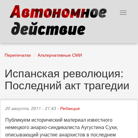
Перейти
к
Toggle
основному
navigat
содержанию
Перепечатки
Альтернативные СМИ
Испанская революция:
Последний акт трагедии
20 августа, 2011 - 21:43 -
Редакция
Публикуем исторический материал известного
немецкого анархо-синдикалиста Аугустина Сухи,
описывающий участие анархистов в последнем