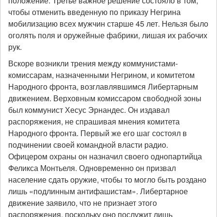
положение. Третье важное решение состояло в том,
чтобы отменить введенную по приказу Негрина
мобилизацию всех мужчин старше 45 лет. Нельзя было
оголять поля и оружейные фабрики, лишая их рабочих
рук.
Вскоре возникли трения между коммунистами-
комиссарам, назначенными Негрином, и комитетом
Народного фронта, возглавлявшимся Либертарным
движением. Верховным комиссаром свободной зоны
был коммунист Хесус Эрнандес. Он издавал
распоряжения, не спрашивая мнения комитета
Народного фронта. Первый же его шаг состоял в
подчинении своей командной власти радио.
Офицером охраны он назначил своего однопартийца
Феликса Монтьеля. Одновременно он призвал
население сдать оружие, чтобы то могло быть роздано
лишь «подлинным антифашистам». Либертарное
движение заявило, что не признает этого
распоряжения, поскольку оно послужит лишь