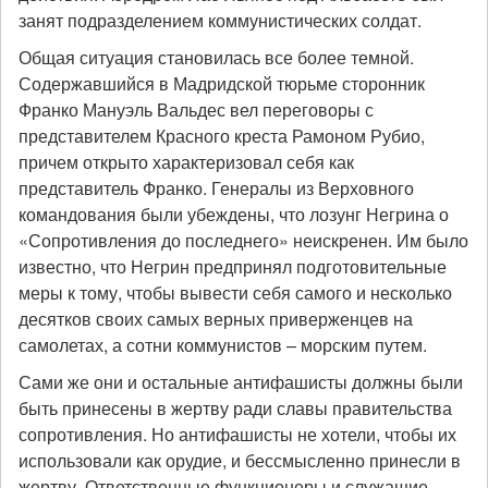
занят подразделением коммунистических солдат.
Общая ситуация становилась все более темной.
Содержавшийся в Мадридской тюрьме сторонник
Франко Мануэль Вальдес вел переговоры с
представителем Красного креста Рамоном Рубио,
причем открыто характеризовал себя как
представитель Франко. Генералы из Верховного
командования были убеждены, что лозунг Негрина о
«Сопротивления до последнего» неискренен. Им было
известно, что Негрин предпринял подготовительные
меры к тому, чтобы вывести себя самого и несколько
десятков своих самых верных приверженцев на
самолетах, а сотни коммунистов – морским путем.
Сами же они и остальные антифашисты должны были
быть принесены в жертву ради славы правительства
сопротивления. Но антифашисты не хотели, чтобы их
использовали как орудие, и бессмысленно принесли в
жертву. Ответственные функционеры и служащие