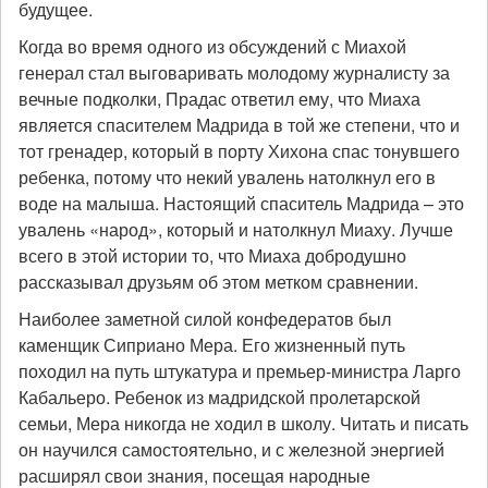
будущее.
Когда во время одного из обсуждений с Миахой
генерал стал выговаривать молодому журналисту за
вечные подколки, Прадас ответил ему, что Миаха
является спасителем Мадрида в той же степени, что и
тот гренадер, который в порту Хихона спас тонувшего
ребенка, потому что некий увалень натолкнул его в
воде на малыша. Настоящий спаситель Мадрида – это
увалень «народ», который и натолкнул Миаху. Лучше
всего в этой истории то, что Миаха добродушно
рассказывал друзьям об этом метком сравнении.
Наиболее заметной силой конфедератов был
каменщик Сиприано Мера. Его жизненный путь
походил на путь штукатура и премьер-министра Ларго
Кабальеро. Ребенок из мадридской пролетарской
семьи, Мера никогда не ходил в школу. Читать и писать
он научился самостоятельно, и с железной энергией
расширял свои знания, посещая народные