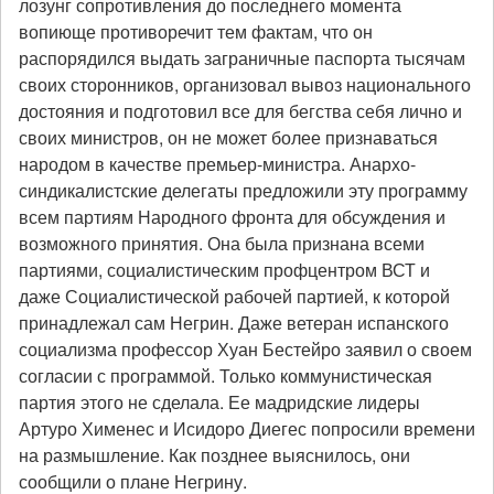
лозунг сопротивления до последнего момента
вопиюще противоречит тем фактам, что он
распорядился выдать заграничные паспорта тысячам
своих сторонников, организовал вывоз национального
достояния и подготовил все для бегства себя лично и
своих министров, он не может более признаваться
народом в качестве премьер-министра. Анархо-
синдикалистские делегаты предложили эту программу
всем партиям Народного фронта для обсуждения и
возможного принятия. Она была признана всеми
партиями, социалистическим профцентром ВСТ и
даже Социалистической рабочей партией, к которой
принадлежал сам Негрин. Даже ветеран испанского
социализма профессор Хуан Бестейро заявил о своем
согласии с программой. Только коммунистическая
партия этого не сделала. Ее мадридские лидеры
Артуро Хименес и Исидоро Диегес попросили времени
на размышление. Как позднее выяснилось, они
сообщили о плане Негрину.