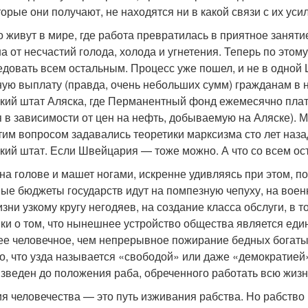
торые они получают, не находятся ни в какой связи с их ус
о живут в мире, где работа превратилась в приятное занят
 от несчастий голода, холода и угнетения. Теперь по этом
едовать всем остальным. Процесс уже пошел, и не в одной
ую выплату (правда, очень небольших сумм) гражданам в н
кий штат Аляска, где Перманентный фонд ежемесячно плат
я в зависимости от цен на нефть, добываемую на Аляске). 
им вопросом задавались теоретики марксизма сто лет назад.
кий штат. Если Швейцария — тоже можно. А что со всем о
на голове и машет ногами, искренне удивляясь при этом, поч
ые бюджеты государств идут на помпезную чепуху, на воен
зни узкому кругу негодяев, на создание класса обслуги, в 
нки о том, что нынешнее устройство общества является ед
лее человечное, чем непрерывное пожирание бедных богаты
о, что узда называется «свободой» или даже «демократией»
зведен до положения раба, обреченного работать всю жизнь
ия человечества — это путь изживания рабства. Но рабство