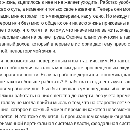
 жизнь, вцепилось в нее и не желает уходить. Рабство удо
свою суть, а изменили только свое название. Теперь они 
ами, министрами, топ-менеджерами, как угодно. Но между
ером или без) много общего: они на всю жизнь прикованы к
е потому, что хотят, а потому, что иначе им не выжить, жи
невольниками на рынке труда. Окончательно уничтожить так
ванный доход, который впервые в истории даст ему право 
ной, неповторимой жизни.
ся невозможным, невероятным и фантастическим. Но так вс
о освобождения казалось многим даже просвещенным люд
и нравственности. Если на рабстве держится экономика, ка
не захотят больше работать? У рабства всегда есть куча защ
овом рабочем дне, был бы признан сумасшедшим, ибо низ
олжны работать на них с детства до смерти, без учета врем
 голову не могла прийти мысль о том, что на старости лет 
ние, которое в каждый момент времени кажется невозмож
чается. И это тоже случится. В пронизанном коммуникация
неизменной вертикальная система власти, феодальная сис