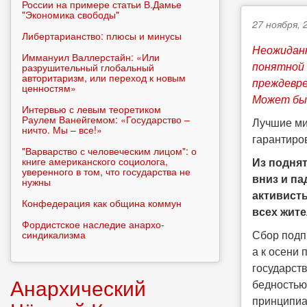
России на примере статьи В.Дамье
"Экономика свободы"
27 ноября, 
Либертарианство: плюсы и минусы
Неожиданн
Иммануил Валлерстайн: «Или
понятной 
разрушительный глобальный
авторитаризм, или переход к новым
преждевре
ценностям»
Может быт
Интервью с левым теоретиком
Раулем Ванейгемом: «Государство –
Лучшие ми
ничто. Мы – все!»
гарантиро
"Варварство с человеческим лицом": о
книге американского социолога,
Из подня
уверенного в том, что государства не
вниз и п
нужны
активист
Конфедерация как община коммун
всех жите
Фордистское наследие анархо-
Сбор подп
синдикализма
а к осени
государств
Анархический
бедностью 
принципиа