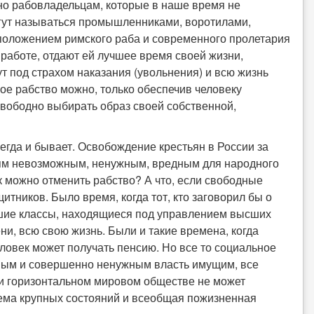
бно рабовладельцам, которые в наше время не
могут называться промышленниками, воротилами,
 положением римского раба и современного пролетария
 работе, отдают ей лучшее время своей жизни,
вут под страхом наказания (увольнения) и всю жизнь
ое рабство можно, только обеспечив человеку
свободно выбирать образ своей собственной,
егда и бывает. Освобождение крестьян в России за
ям невозможным, ненужным, вредным для народного
к можно отменить рабство? А что, если свободные
итников. Было время, когда тот, кто заговорил бы о
шие классы, находящиеся под управлением высших
ени, всю свою жизнь. Были и такие времена, когда
человек может получать пенсию. Но все то социальное
ным и совершенно ненужным власть имущим, все
ми горизонтальном мировом обществе не может
тема крупных состояний и всеобщая пожизненная