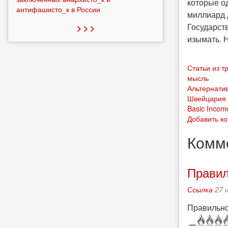
которые о
антифашисто_к в России
миллиард 
Государст
> > >
изымать. Н
Статьи из 
мысль
Альтернати
Швейцария
Basic Incom
Добавить к
Комм
Правил
Ссылка
27 
Правильно