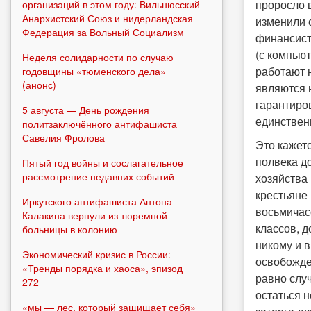
проросло в
организаций в этом году: Вильнюсский
Анархистский Союз и нидерландская
изменили 
Федерация за Вольный Социализм
финансист
(с компьют
Неделя солидарности по случаю
работают н
годовщины «тюменского дела»
(анонс)
являются 
гарантиро
5 августа — День рождения
единствен
политзаключённого антифашиста
Савелия Фролова
Это кажет
полвека д
Пятый год войны и сослагательное
рассмотрение недавних событий
хозяйства 
крестьяне 
Иркутского антифашиста Антона
восьмичас
Калакина вернули из тюремной
классов, д
больницы в колонию
никому и в
Экономический кризис в России:
освобожде
«Тренды порядка и хаоса», эпизод
равно слу
272
остаться 
«мы — лес, который защищает себя»