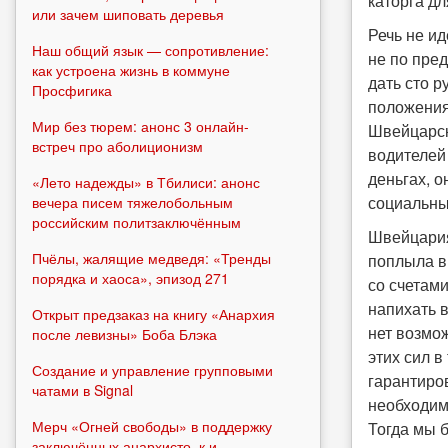
каторга дл
или зачем шиповать деревья
Речь не и
Наш общий язык — сопротивление:
не по пре
как устроена жизнь в коммуне
дать сто р
Просфигика
положения
Мир без тюрем: анонс 3 онлайн-
Швейцарск
встреч про аболиционизм
водителей
деньгах, о
«Лето надежды» в Тбилиси: анонс
социальны
вечера писем тяжелобольным
российским политзаключённым
Швейцария
Пчёлы, жалящие медведя: «Тренды
поплыла в
порядка и хаоса», эпизод 271
со счетам
напихать в
Открыт предзаказ на книгу «Анархия
нет возмож
после левизны» Боба Блэка
этих сил 
Создание и управление групповыми
гарантиро
чатами в Signal
необходим
Мерч «Огней свободы» в поддержку
Тогда мы б
заключённых анархисто_к и