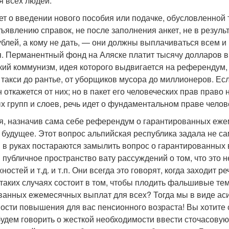
я всех людей.
дет о введении нового пособия или подачке, обусловленной
дъявлению справок, не после заполнения анкет, не в резул
ублей, а кому не дать, — они должны выплачиваться всем и 
. Перманентный фонд на Аляске платит тысячу долларов в
ий коммунизм, идея которого выдвигается на референдум, 
 такси до рантье, от уборщиков мусора до миллионеров. Ес
н откажется от них; но в пакет его человеческих прав право
х групп и слоев, речь идет о фундаментальном праве челов
, назначив сама себе референдум о гарантированных ежем
 будущее. Этот вопрос альпийская республика задала не с
и в руках постараются замылить вопрос о гарантированных 
 публичное пространство вату рассуждений о том, что это 
ностей и т.д. и т.п. Они всегда это говорят, когда заходит 
в таких случаях состоит в том, чтобы плодить фальшивые т
ванных ежемесячных выплат для всех? Тогда мы в виде аси
ости повышения для вас пенсионного возраста! Вы хотите 
удем говорить о жесткой необходимости ввести сточасовую 