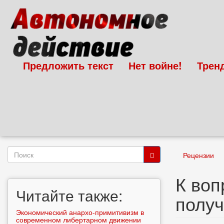
Перейти
к
основному
содержанию
Предложить текст
Нет войне!
Трен
Форма
Рецензии
поиска
Поиск
К воп
Читайте также:
получ
Экономический анархо-примитивизм в
современном либертарном движении