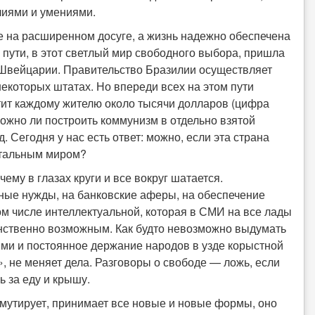
илиями и умениями.
ие на расширенном досуге, а жизнь надежно обеспечена
у пути, в этот светлый мир свободного выбора, пришла
 Швейцарии. Правительство Бразилии осуществляет
екоторых штатах. Но впереди всех на этом пути
ит каждому жителю около тысячи долларов (цифра
Можно ли построить коммунизм в отдельно взятой
 Сегодня у нас есть ответ: можно, если эта страна
стальным миром?
ему в глазах круги и все вокруг шатается.
ные нужды, на банковские аферы, на обеспечение
том числе интеллектуальной, которая в СМИ на все лады
инственно возможным. Как будто невозможно выдумать
ми и постоянное держание народов в узде корыстной
, не меняет дела. Разговоры о свободе — ложь, если
 за еду и крышу.
 мутирует, принимает все новые и новые формы, оно