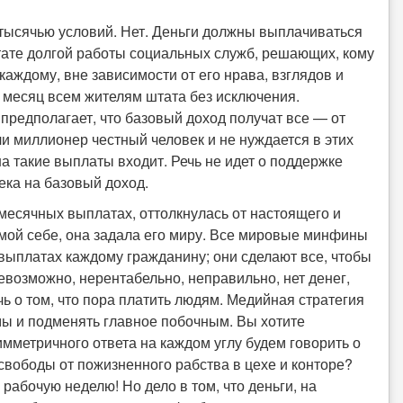
 тысячью условий. Нет. Деньги должны выплачиваться
ьтате долгой работы социальных служб, решающих, кому
каждому, вне зависимости от его нрава, взглядов и
 месяц всем жителям штата без исключения.
предполагает, что базовый доход получат все — от
ли миллионер честный человек и не нуждается в этих
 на такие выплаты входит. Речь не идет о поддержке
ека на базовый доход.
есячных выплатах, оттолкнулась от настоящего и
амой себе, она задала его миру. Все мировые минфины
выплатах каждому гражданину; они сделают все, чтобы
невозможно, нерентабельно, неправильно, нет денег,
речь о том, что пора платить людям. Медийная стратегия
емы и подменять главное побочным. Вы хотите
мметричного ответа на каждом углу будем говорить о
свободы от пожизненного рабства в цехе и конторе?
рабочую неделю! Но дело в том, что деньги, на