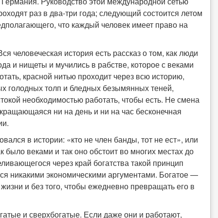
я, Германия. Руководство этой международной сетью
оходят раз в два-три года; следующий состоится летом
едполагающего, что каждый человек имеет право на
 Вся человеческая история есть рассказ о том, как люди
ода и нищеты и мучились в рабстве, которое с веками
отать, красной нитью проходит через всю историю,
ых голодных толп и бледных безымянных теней,
токой необходимостью работать, чтобы есть. Не смена
кращающаяся ни на день и ни на час бесконечная
ии.
вался в истории: «кто не член банды, тот не ест», или
Так было веками и так оно обстоит во многих местах до
еливающегося через край богатства такой принцип
тся никакими экономическими аргументами. Богатое —
жизни и без того, чтобы ежедневно превращать его в
гатые и сверхбогатые. Если даже они и работают,