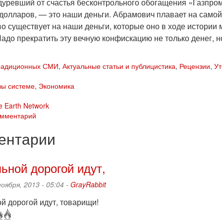
дуревший от счастья бесконтрольного обогащения «Газпром
долларов, — это наши деньги. Абрамович плавает на самой 
во существует на наши деньги, которые оно в ходе истории
адо прекратить эту вечную конфискацию не только денег, н
традиционных СМИ
,
Актуальные статьи и публицистика
,
Рецензии
,
Ут
вы системе
,
Экономика
e Earth Network
омментарий
ентарии
ьной дорогой идут,
ноября, 2013 - 05:04 -
GrayRabbit
й дорогой идут, товарищи!