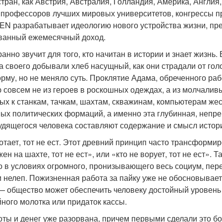
стран, как Австрия, Австралия, Голландия, Америка, Англи
з профессоров лучших мировых университетов, конгрессы пр
BIEN разрабатывает идеологию нового устройства жизни, пр
ванный ежемесячный доход.
ранно звучит для того, кто начитан в истории и знает жизнь.
а своего добывали хлеб насущный, как они страдали от гол
рму, но не меняло суть. Проклятие Адама, обреченного раб
 совсем не из героев в роскошных одеждах, а из молчалив
ых к станкам, тачкам, шахтам, скважинам, компьютерам жес
ых политических формаций, а именно эта глубинная, непре
рудящегося человека составляют содержание и смысл истор
отает, тот не ест. Этот древний принцип часто трансформиро
жен на шахте, тот не ест», или «кто не ворует, тот не ест». 
Но в условиях огромного, пронизывающего весь социум, пер
и нелеп. Пожизненная работа за пайку уже не обосновывае
— общество может обеспечить человеку достойный уровень 
ного молотка или придаток кассы.
оты и денег уже разорвана, причем первыми сделали это бо