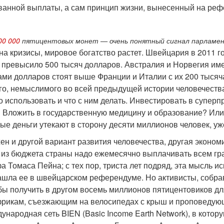
ванной выплаты, а сам принцип жизни, вынесенный на реф
00 000
пятицентовых монет — очень понятный сигнал парламе
а кризисы, мировое богатство растет. Швейцария в 2011 го
 превысило 500 тысяч долларов. Австралия и Норвегия име
ами долларов стоят выше Франции и Италии с их 200 тысяч
о, немыслимого во всей предыдущей истории человечества 
го использовать и что с ним делать. Инвестировать в супе
 Вложить в государственную медицину и образование? Или п
ные деньги утекают в сторону десяти миллионов человек, 
н и другой вариант развития человечества, другая экономи
и из бюджета страны надо ежемесячно выплачивать всем гра
а Томаса Пейна; с тех пор, триста лет подряд, эта мысль 
ашла ее в швейцарском референдуме. Но активисты, собра
обы получить в другом восемь миллионов пятицентовиков дл
рикам, съезжающим на велосипедах с крыш и проповедующ
ународная сеть BIEN (Basic Income Earth Network), в котор