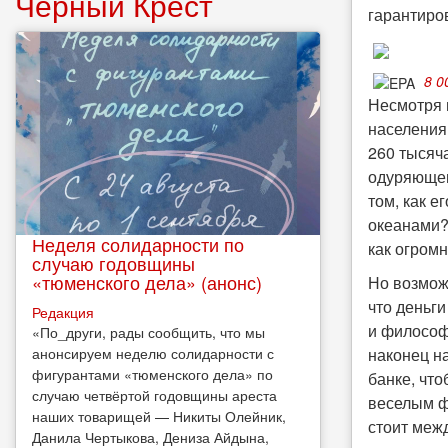
Чёрный Крест
гарантиро
8 0
Несмотря н
населения
260 тысяч
одуряющег
том, как е
океанами?
Неделя солидарности по
как огром
случаю годовщины
«тюменского дела» (анонс)
Но возможе
что деньг
Редакция
и философ
​«По_други, рады сообщить, что мы
анонсируем неделю солидарности с
наконец н
фигурантами «тюменского дела» по
банке, чт
случаю четвёртой годовщины ареста
веселым ф
наших товарищей — Никиты Олейник,
стоит межд
Данила Чертыкова, Дениза Айдына,