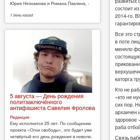
развитых 
Юрия Незнамова и Романа Паклина, -
состоит и
2014-го. 
1 день
назад
гарантиро
Все это ст
в поте лиц
меняло фо
состоящую
прикованн
верхушечн
каторга т
Кто не раб
5 августа — День рождения
«кто не ну
политзаключённого
сих пор. 
антифашиста Савелия Фролова
архаичен 
Редакция
здоровое 
Ему исполнится 25 лет. По сообщению
раба отбой
проекта «Огни свободы», это будет уже
четвёртый его день рождения в неволе.
Связь раб