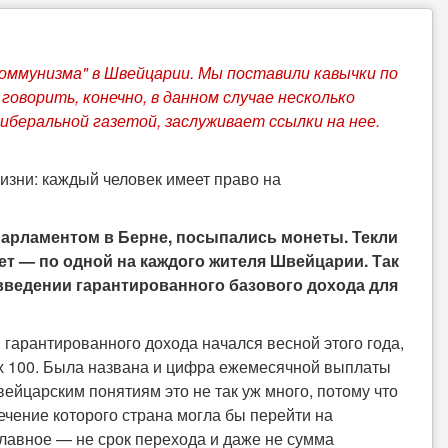
коммунизма" в Швейцарии. Мы поставили кавычки по
говорить, конечно, в данном случае несколько
беральной газетой, заслуживает ссылки на нее.
зни: каждый человек имеет право на
парламентом в Берне, посыпались монеты. Текли
т — по одной на каждого жителя Швейцарии. Так
введении гарантированного базового дохода для
арантированного дохода начался весной этого года,
х 100. Была названа и цифра ежемесячной выплаты
ейцарским понятиям это не так уж много, потому что
течение которого страна могла бы перейти на
главное — не срок перехода и даже не сумма