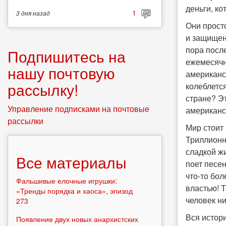
деньги, ко
1
3 дня
назад
Они прост
и защищена
пора посл
Подпишитесь на
ежемесячн
нашу почтовую
американс
рассылку!
колеблетс
стране? Эт
Управление подписками на почтовые
американс
рассылки
Мир стоит 
Триллионн
сладкой жи
Все материалы
поет песе
что-то бо
Фальшивые елочные игрушки:
властью! Т
«Тренды порядка и хаоса», эпизод
человек ни
273
Вся истор
Появление двух новых анархистских