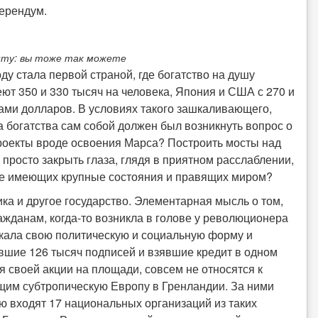
ерендум.
нту: вы тоже так можете
ду стала первой страной, где богатство на душу
ют 350 и 330 тысяч на человека, Япония и США с 270 и
ами долларов. В условиях такого зашкаливающего,
богатства сам собой должен был возникнуть вопрос о
рпроекты вроде освоения Марса? Построить мосты над
росто закрыть глаза, глядя в приятном расслаблении,
уже имеющих крупные состояния и правящих миром?
ка и другое государство. Элементарная мысль о том,
жданам, когда-то возникла в голове у революционера
искала свою политическую и социальную форму и
вшие 126 тысяч подписей и взявшие кредит в одном
я своей акции на площади, совсем не относятся к
им субтропическую Европу в Гренландии. За ними
ую входят 17 национальных организаций из таких