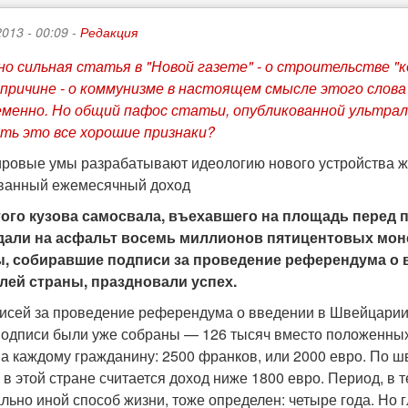
2013 - 00:09 -
Редакция
о сильная статья в "Новой газете" - о строительстве "
причине - о коммунизме в настоящем смысле этого слова 
менно. Но общий пафос статьи, опубликованной ультрали
ь это все хорошие признаки?
ровые умы разрабатывают идеологию нового устройства жи
ванный ежемесячный доход
того кузова самосвала, въехавшего на площадь перед 
адали на асфальт восемь миллионов пятицентовых моне
ы, собиравшие подписи за проведение референдума о 
лей страны, праздновали успех.
исей за проведение референдума о введении в Швейцарии г
 подписи были уже собраны — 126 тысяч вместо положенны
а каждому гражданину: 2500 франков, или 2000 евро. По шв
в этой стране считается доход ниже 1800 евро. Период, в 
льно иной способ жизни, тоже определен: четыре года. Но 