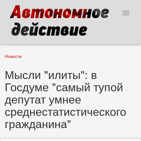
Перейти
к
Toggle
основному
navigat
содержанию
Новости
Мысли "илиты": в
Госдуме "самый тупой
депутат умнее
среднестатистического
гражданина"