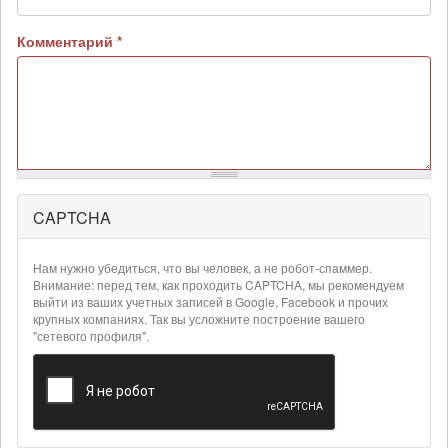
Комментарий
*
CAPTCHA
Более
подробная
информация
Нам нужно убедиться, что вы человек, а не робот-спаммер.
о
Внимание: перед тем, как проходить CAPTCHA, мы рекомендуем
текстовых
выйти из ваших учетных записей в Google, Facebook и прочих
крупных компаниях. Так вы усложните построение вашего
форматах
"сетевого профиля".