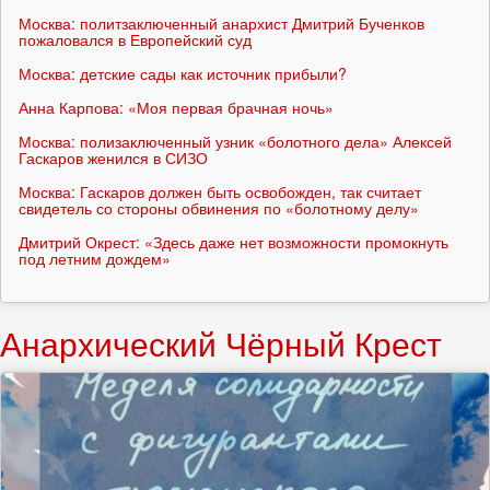
Москва: политзаключенный анархист Дмитрий Бученков
пожаловался в Европейский суд
Москва: детские сады как источник прибыли?
Анна Карпова: «Моя первая брачная ночь»
Москва: полизаключенный узник «болотного дела» Алексей
Гаскаров женился в СИЗО
Москва: Гаскаров должен быть освобожден, так считает
свидетель со стороны обвинения по «болотному делу»
Дмитрий Окрест: «Здесь даже нет возможности промокнуть
под летним дождем»
Анархический Чёрный Крест