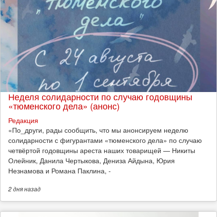
Неделя солидарности по случаю годовщины
«тюменского дела» (анонс)
Редакция
​«По_други, рады сообщить, что мы анонсируем неделю
солидарности с фигурантами «тюменского дела» по случаю
четвёртой годовщины ареста наших товарищей — Никиты
Олейник, Данила Чертыкова, Дениза Айдына, Юрия
Незнамова и Романа Паклина, -
2 дня
назад