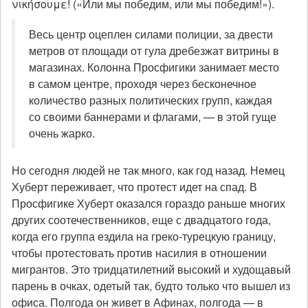
νικήσουμε! («Или мы победим, или мы победим!»).
Весь центр оцеплен силами полиции, за двести
метров от площади от гула дребезжат витрины в
магазинах. Колонна Просфигики занимает место
в самом центре, проходя через бесконечное
количество разных политических групп, каждая
со своими баннерами и флагами, — в этой гуще
очень жарко.
Но сегодня людей не так много, как год назад. Немец
Хуберт переживает, что протест идет на спад. В
Просфигике Хуберт оказался гораздо раньше многих
других соотечественников, еще с двадцатого года,
когда его группа ездила на греко-турецкую границу,
чтобы протестовать против насилия в отношении
мигрантов. Это тридцатилетний высокий и худощавый
парень в очках, одетый так, будто только что вышел из
офиса. Полгода он живет в Афинах, полгода — в