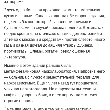
затворами.
Здесь одна большая проходная комната, маленькая
кухня и спальня. Окна выходят на обе стороны здания,
еще есть балкон, который завален кирпичами и
булыжниками на случай приезда полиции. В комнатах
по две кровати, на стеллаже флаги с демонстраций и
аптечка с масками и средствами против слезоточивого
газа и разная другая домашняя утварь: дубинки,
противогазы, шлемы, рогатки, революционная
литература.
Именно в этом здании раньше была
метамфетаминовая нарколаборатория. Напротив него
— больница с пунктом заместительной терапии для
наркозависимых. Еще 15 лет назад тут процветала
уличная наркоторговля. Но анархисты вытеснили
мафию в упорных боях, и с тех пор тут на этот счет
строгие правила.
За те два месяца, что я там жил, через гестхаус