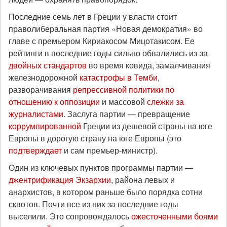
Последние семь лет в Греции у власти стоит
праволиберальная партия «Новая демократия» во
главе с премьером Кириакосом Мицотакисом. Ее
рейтинги в последние годы сильно обвалились из-за
двойных стандартов
во время ковида, замалчивания
железнодорожной
катастрофы в Темби
,
разворачивания
репрессивной политики по
отношению к оппозиции
и массовой
слежки за
журналистами
. Заслуга партии — превращение
коррумпированной
Греции из дешевой страны на юге
Европы в дорогую страну на юге Европы (это
подтверждает
и сам премьер-министр).
Один из ключевых пунктов программы партии —
джентрификация Экзархии
, района левых и
анархистов, в котором раньше было порядка сотни
сквотов. Почти все из них за последние годы
выселили. Это сопровождалось
ожесточенными боями