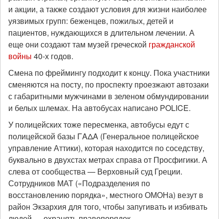
и акции, а также создают условия для жизни наиболее
уязвимых групп: беженцев, пожилых, детей и
пациентов, нуждающихся в длительном лечении. А
еще они создают там музей греческой
гражданской
войны
40-х годов.
Смена по фреймингу подходит к концу. Пока участники
сменяются на посту, по проспекту проезжают автозаки
с габаритными мужчинами в зеленом обмундировании
и белых шлемах. На автобусах написано POLICE.
У полицейских тоже пересменка, автобусы едут с
полицейской базы ΓΑΔΑ (Генеральное полицейское
управление Аттики), которая находится по соседству,
буквально в двухстах метрах справа от Просфигики. А
слева от сообщества — Верховный суд Греции.
Сотрудников МАТ («Подразделения по
восстановлению порядка», местного ОМОНа) везут в
район Экзархия для того, чтобы запугивать и избивать
людей — охранять правопорядок.