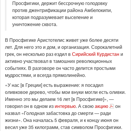
Просфигики, держит бессрочную голодовку
против джентрификации района Амбелокипи,
которая подразумевает выселение и
уничтожение сквота.
В Просфигике Аристотелис живет уже более десяти
лет. Для него это и дом, и организация. Сорокалетний
грек, он несколько раз ездил в
Сирийский Курдистан
и
активно участвовал в тамошних революционных
событиях. В разговоре он часто делится простыми
мудростями, и всегда прямолинейно.
«У нас [в Греции] есть выражение: я посадил
оливковое дерево, чтобы мои внуки могли есть оливки.
Именно это мы делаем 16 лет [в Просфигике]», —
говорил он в одном из
интервью
. А свою
акцию
он
назвал «Голодная забастовка до смерти — ради
жизни». Она началась 5 февраля, и к концу июня он
весил уже 35 килограмм, став символом Просфигики.