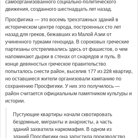
самоорганизованного социально-политического
движения, созданного шестнадцать лет назад.
Просфигика — это восемь трехэтажных зданий в
историческом центре города, построенных сто лет
назад для греков, бежавших из Малой Азии от
учиненного турками геноцида. В сороковых греческие
партизаны отстреливались здесь от фашистов, о чем
напоминают дырки в стенах от снарядов и пуль. В
конце девяностых греческое правительство
попыталось снести район, выселив 177 из 228 квартир,
но оставшиеся жители организовали кампанию по
сохранению Просфигики. У них это получилось —
район считается официальным памятником культуры и
истории.
Пустующие квартиры начали сквотировать
бездомные, мигранты и анархисты, а часть
зданий захватила наркомафия. В одном из
зданий Просфигики она запустила производство