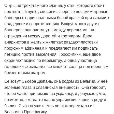
С крыши трехэтажного здания, у стен которого стоит
протестный пункт, свесились черные восьмиметровые
баннеры с нарисованными белой краской призывами к
поддержке и сопротивлению. Вокруг много других
баннеров: они растянуты между деревьями, на
ограждении между дорогой и тротуаром. Двое
анархистов в желтых жилетках раздают листовки
прохожим афинянам и предлагают им подписать
петицию против выселения Просфигики, еще двое
охраняют акцию по периметру, а одна участница
голодовки скрывается со мной от солнца под военным
брезентовым шатром.
Ее зовут Сьюзон Дюпань, она родом из Бельгии. У нее
зеленые глаза и славянская внешность. Она говорит,
что ее часто принимают за украинку, и допускает, что,
возможно, «когда-то давно украинские корни в роду и
были». Сьюзон уже шесть лет как переехала из
Бельгии в Просфигику.