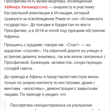
Просфигики есть музей-квартира, посвященная
Хёйкюру Хильмарссону
— анархисту и участнику
Кастрюльной революции в Исландии, который
сражался за освобождение Ракки от сил «Исламского
государства». До поездки в Курдистан он жил в
Просфигике, а в 2018-м погиб под турецким обстрелом
Африна.
Прощаясь с курдами, говорю им: «Спас!» — на
курдском «спасибо». На обратной дороге на улицах я
встречаю дюжину знакомых, так или иначе связанных с
Просфигикой. Беженцев, активистов, сочувствующих
соседей сквота.
До приезда в Афины я представлял местную жизнь
только по анархо-контенту из инстаграма: драки с
ментами, «молотовы», демонстрации c закрытыми
лицами. По приезде я увидел, что
Просфигика сконцентирована на улучшении