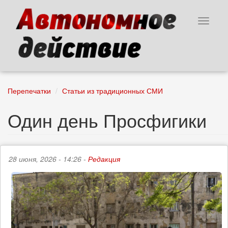
Перейти
к
Toggle
основному
navigat
содержанию
Перепечатки
Статьи из традиционных СМИ
Один день Просфигики
28 июня, 2026 - 14:26 -
Редакция