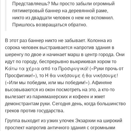
Представляешь? Мы просто забыли огромный
пятиметровый баннер на деревянной раме,
никто из двадцати человек о нем не вспомнил.
Пришлось возвращаться обратно.
В этот раз баннер никто не забывает. Колонна из
сорока человек выстраивается напротив здания в
шеренгу по двое и начинает марш в центр города. Они
идут по городу, беспрерывно выкрикивая хором то
Κάτω τα χέρια από τα Προσφυγικά! («Руки прочь от
Просфигики!»), то Ή θα νικήσουμε ή θα νικήσουμε!
(«Или мы победим, или мы победим!»). Афиняне
высовываются из окон посмотреть на это, а кто-то
вылезает из парикмахерских и кофеен и жмет
демонстрантам руки. Сегодня день, когда большинство
греков против государства.
Группа выходит из узких улочек Экзархии на широкий
проспект напротив античного здания с огромными