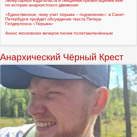
по истории анархистского движения
«Единственное, чему учит тюрьма – подчинение»: в Санкт-
Петербурге пройдёт обсуждение текста Питера
Гелдерлооса «Тюрьма»
Анонс московских вечеров писем политзаключённым
Анархический Чёрный Крест